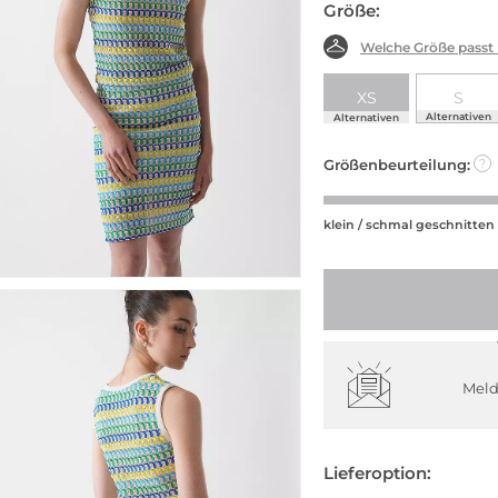
Größe:
Welche Größe passt
XS
S
Alternativen
Alternativen
Größenbeurteilung:
?
klein / schmal geschnitten
Meld
Lieferoption: