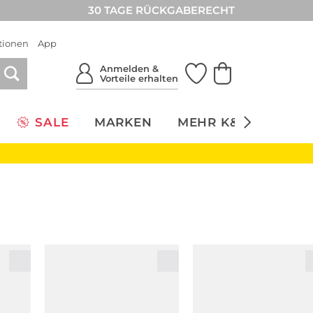
30 TAGE RÜCKGABERECHT
tionen
App
Anmelden &
Vorteile erhalten
SALE
MARKEN
MEHR K&Ö
NACH