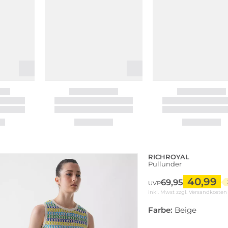
RICHROYAL
Pullunder
40,99
69,95
UVP
inkl. Mwst zzgl.
Versandkosten
Farbe:
Beige