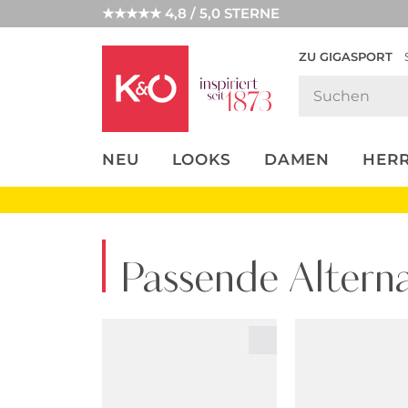
★★★★★ 4,8 / 5,0 STERNE
ZU GIGASPORT
FASHION-
UNSERE APP
CLICK &
CLICK &
TRENDS
COLLECT
RESERVE
NEU
LOOKS
DAMEN
HER
Passende Alterna