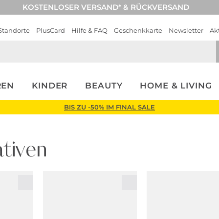
KOSTENLOSER VERSAND* & RÜCKVERSAND
Standorte
PlusCard
Hilfe & FAQ
Geschenkkarte
Newsletter
Ak
REN
KINDER
BEAUTY
HOME & LIVING
BIS ZU -50% IM FINAL SALE
tiven