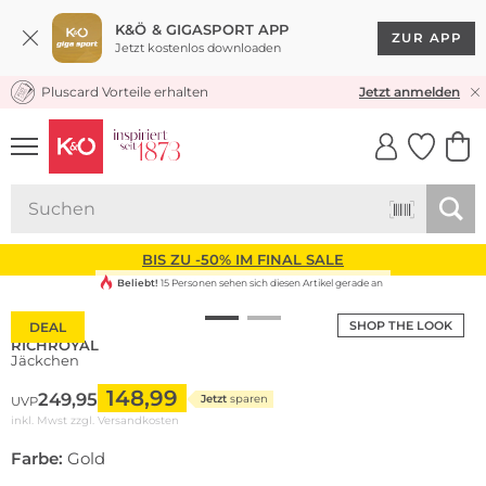
K&Ö & GIGASPORT APP
ZUR APP
Jetzt kostenlos downloaden
Pluscard Vorteile erhalten
KOSTENLOSER VERSAND* & RÜCKVERSAND
Jetzt anmelden
UNSERE APP
CLICK &
CLICK &
COLLECT
RESERVE
BIS ZU -50% IM FINAL SALE
Beliebt!
15 Personen sehen sich diesen Artikel gerade an
SHOP THE LOOK
DEAL
RICHROYAL
Jäckchen
148,99
249,95
Jetzt
sparen
UVP
inkl. Mwst zzgl.
Versandkosten
Farbe:
Gold