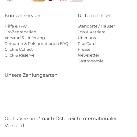
Kundenservice
Unternehmen
Hilfe & FAQ
Standorte / Häuser
Größentabellen
Job & Karriere
Versand & Lieferung
Über uns
Retouren & Reklamationen FAQ
PlusCard
Click & Collect
Presse
Click & Reserve
Newsletter
Gastronomie
Unsere Zahlungsarten
Klarna
Paypal
Mastercard
Visa
Diners
Eps
Shop
Applepay
Amazon
Gratis Versand* nach Österreich Internationaler
Versand