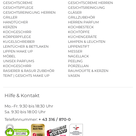
GESICHTSCREME
GESICHTSCREME HERREN
GESICHTSPFLEGE
GESICHTSREINIGUNG
GESICHTSREINIGUNG HERREN
GLÄSER
GRILLER
GRILLZUBEHÖR
HANDTÜCHER
HERREN PARFUM
KERZEN
KOCHBESTECK
KOCHGESCHIRR
KOCHTÖPFE
KÖRPERPFLEGE
KÜCHENGERÄTE
KUGELSCHREIBER
LAMPEN & LEUCHTEN
LEINTÜCHER & BETTLAKEN
LIPPENSTIFT
LIPPEN MAKE UP
MESSER
MÖBEL
NAGELLACK
UNISEX PARFUMS
PEELING
KOCHGESCHIRR
PORZELLAN
RASIERER & RASUR ZUBEHÖR
RAUMDÜFTE & KERZEN
TEINT | GESICHTS MAKE UP
VASEN
Hilfe & Kontakt
Mo.–Fr. 9:30 bis 18:30 Uhr
Sa. 9:30 bis 18:00 Uhr
Telefonnummer:
+ 43 316 / 870-0