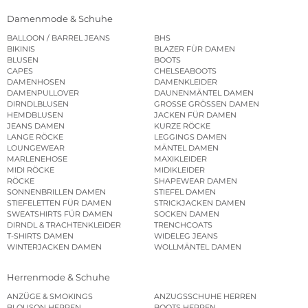
Damenmode & Schuhe
BALLOON / BARREL JEANS
BHS
BIKINIS
BLAZER FÜR DAMEN
BLUSEN
BOOTS
CAPES
CHELSEABOOTS
DAMENHOSEN
DAMENKLEIDER
DAMENPULLOVER
DAUNENMÄNTEL DAMEN
DIRNDLBLUSEN
GROSSE GRÖSSEN DAMEN
HEMDBLUSEN
JACKEN FÜR DAMEN
JEANS DAMEN
KURZE RÖCKE
LANGE RÖCKE
LEGGINGS DAMEN
LOUNGEWEAR
MÄNTEL DAMEN
MARLENEHOSE
MAXIKLEIDER
MIDI RÖCKE
MIDIKLEIDER
RÖCKE
SHAPEWEAR DAMEN
SONNENBRILLEN DAMEN
STIEFEL DAMEN
STIEFELETTEN FÜR DAMEN
STRICKJACKEN DAMEN
SWEATSHIRTS FÜR DAMEN
SOCKEN DAMEN
DIRNDL & TRACHTENKLEIDER
TRENCHCOATS
T-SHIRTS DAMEN
WIDELEG JEANS
WINTERJACKEN DAMEN
WOLLMÄNTEL DAMEN
Herrenmode & Schuhe
ANZÜGE & SMOKINGS
ANZUGSSCHUHE HERREN
BLOUSON HERREN
BOOTS HERREN