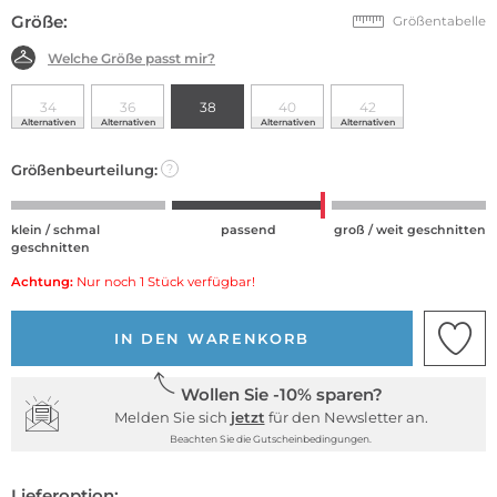
Größe:
Größentabelle
Welche Größe passt mir?
34
36
38
40
42
Alternativen
Alternativen
Alternativen
Alternativen
Größenbeurteilung:
?
klein / schmal
passend
groß / weit geschnitten
geschnitten
Achtung:
Nur noch 1 Stück verfügbar!
IN DEN WARENKORB
Wollen Sie -10% sparen?
Melden Sie sich
jetzt
für den Newsletter an.
Beachten Sie die Gutscheinbedingungen.
Lieferoption: