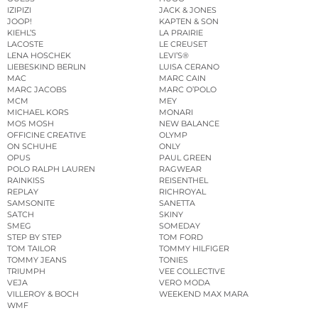
IZIPIZI
JACK & JONES
JOOP!
KAPTEN & SON
KIEHL’S
LA PRAIRIE
LACOSTE
LE CREUSET
LENA HOSCHEK
LEVI’S®
LIEBESKIND BERLIN
LUISA CERANO
MAC
MARC CAIN
MARC JACOBS
MARC O’POLO
MCM
MEY
MICHAEL KORS
MONARI
MOS MOSH
NEW BALANCE
OFFICINE CREATIVE
OLYMP
ON SCHUHE
ONLY
OPUS
PAUL GREEN
POLO RALPH LAUREN
RAGWEAR
RAINKISS
REISENTHEL
REPLAY
RICHROYAL
SAMSONITE
SANETTA
SATCH
SKINY
SMEG
SOMEDAY
STEP BY STEP
TOM FORD
TOM TAILOR
TOMMY HILFIGER
TOMMY JEANS
TONIES
TRIUMPH
VEE COLLECTIVE
VEJA
VERO MODA
VILLEROY & BOCH
WEEKEND MAX MARA
WMF