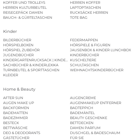
KOFFER UND TROLLEYS
HERREN KOFFER
HERREN KULTURBEUTEL
LAPTOPTASCHEN
REISEGEPÄCK DAMEN
RUCKSÄCKE HERREN
BAUCH- & GÜRTELTASCHEN
TOTE BAG
Kinder
BILDERBÜCHER
FEDERMAPPEN
HÖRSPIELBOXEN
HÖRSPIELE & FIGUREN
HÖRSPIEL ZUBEHÖR
JAUSENBOX & KINDER LUNCHBOX
JUGENDBÜCHER
KINDERBÜCHER
KINDERGARTENRUCKSACK | KINDERGARTENBEUTEL
KUSCHELTIERE
SACHBÜCHER & KINDERLEXIKA
SCHULTASCHEN
TURNBEUTEL & SPORTTASCHEN
WEIHNACHTSKINDERBÜCHER
KLEIDER
Home & Beauty
AFTER SUN
AUGENCREME
AUGEN MAKE UP
AUGENMAKEUP ENTFERNER
BACKFORMEN
BADTEPPICH
BADEMATTEN
BADEMÄNTEL
BADEZIMMER
BEAUTY GESCHENKE
BESTECK
BETTDECKEN
BETTWÄSCHE
DAMEN PARFUM
DEO & DEODORANTS
DUSCHGEL & BADESCHAUM
GÄSTETÜCHER
FÜR SIE