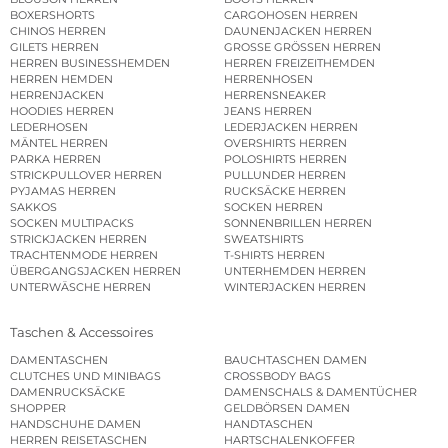
BOXERSHORTS
CARGOHOSEN HERREN
CHINOS HERREN
DAUNENJACKEN HERREN
GILETS HERREN
GROSSE GRÖSSEN HERREN
HERREN BUSINESSHEMDEN
HERREN FREIZEITHEMDEN
HERREN HEMDEN
HERRENHOSEN
HERRENJACKEN
HERRENSNEAKER
HOODIES HERREN
JEANS HERREN
LEDERHOSEN
LEDERJACKEN HERREN
MÄNTEL HERREN
OVERSHIRTS HERREN
PARKA HERREN
POLOSHIRTS HERREN
STRICKPULLOVER HERREN
PULLUNDER HERREN
PYJAMAS HERREN
RUCKSÄCKE HERREN
SAKKOS
SOCKEN HERREN
SOCKEN MULTIPACKS
SONNENBRILLEN HERREN
STRICKJACKEN HERREN
SWEATSHIRTS
TRACHTENMODE HERREN
T-SHIRTS HERREN
ÜBERGANGSJACKEN HERREN
UNTERHEMDEN HERREN
UNTERWÄSCHE HERREN
WINTERJACKEN HERREN
Taschen & Accessoires
DAMENTASCHEN
BAUCHTASCHEN DAMEN
CLUTCHES UND MINIBAGS
CROSSBODY BAGS
DAMENRUCKSÄCKE
DAMENSCHALS & DAMENTÜCHER
SHOPPER
GELDBÖRSEN DAMEN
HANDSCHUHE DAMEN
HANDTASCHEN
HERREN REISETASCHEN
HARTSCHALENKOFFER