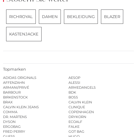
RICHROYAL
DAMEN
BEKLEIDUNG
BLAZER
KASTENJACKE
Topmarken
ADIDAS ORIGINALS
AESOP
AFFENZAHN
ALESSI
ARMANI/PRIVÉ
ARMEDANGELS
BARBOUR
BDK
BIRKENSTOCK
BOSS
BRAX
CALVIN KLEIN
CALVIN KLEIN JEANS
CLINIQUE
COMMA
COPENHAGEN
DR. MARTENS
DRYKORN
DYSON
ECOALF
ERGOBAG
FALKE
FRED PERRY
GOT BAG
GUESS
HUGO