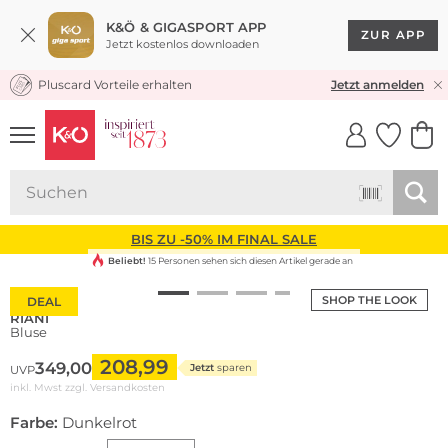
K&Ö & GIGASPORT APP
ZUR APP
Jetzt kostenlos downloaden
Pluscard Vorteile erhalten
KOSTENLOSER VERSAND* & RÜCKVERSAND
Jetzt anmelden
UNSERE APP
CLICK &
CLICK &
COLLECT
RESERVE
BIS ZU -50% IM FINAL SALE
Beliebt!
15 Personen sehen sich diesen Artikel gerade an
SHOP THE LOOK
DEAL
RIANI
Bluse
208,99
349,00
Jetzt
sparen
UVP
inkl. Mwst zzgl.
Versandkosten
Farbe:
Dunkelrot