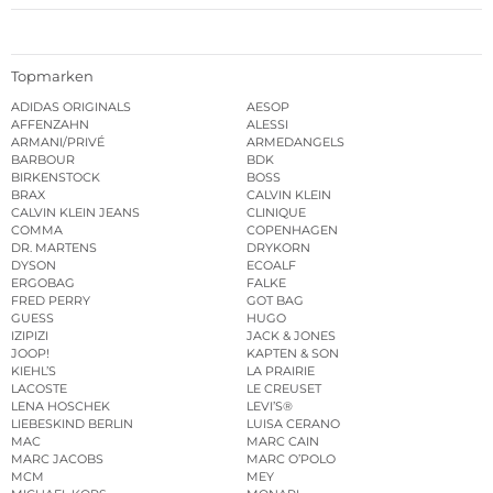
Topmarken
ADIDAS ORIGINALS
AESOP
AFFENZAHN
ALESSI
ARMANI/PRIVÉ
ARMEDANGELS
BARBOUR
BDK
BIRKENSTOCK
BOSS
BRAX
CALVIN KLEIN
CALVIN KLEIN JEANS
CLINIQUE
COMMA
COPENHAGEN
DR. MARTENS
DRYKORN
DYSON
ECOALF
ERGOBAG
FALKE
FRED PERRY
GOT BAG
GUESS
HUGO
IZIPIZI
JACK & JONES
JOOP!
KAPTEN & SON
KIEHL’S
LA PRAIRIE
LACOSTE
LE CREUSET
LENA HOSCHEK
LEVI’S®
LIEBESKIND BERLIN
LUISA CERANO
MAC
MARC CAIN
MARC JACOBS
MARC O’POLO
MCM
MEY