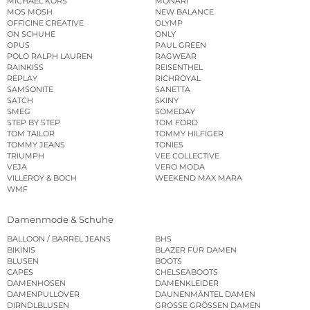
MICHAEL KORS
MONARI
MOS MOSH
NEW BALANCE
OFFICINE CREATIVE
OLYMP
ON SCHUHE
ONLY
OPUS
PAUL GREEN
POLO RALPH LAUREN
RAGWEAR
RAINKISS
REISENTHEL
REPLAY
RICHROYAL
SAMSONITE
SANETTA
SATCH
SKINY
SMEG
SOMEDAY
STEP BY STEP
TOM FORD
TOM TAILOR
TOMMY HILFIGER
TOMMY JEANS
TONIES
TRIUMPH
VEE COLLECTIVE
VEJA
VERO MODA
VILLEROY & BOCH
WEEKEND MAX MARA
WMF
Damenmode & Schuhe
BALLOON / BARREL JEANS
BHS
BIKINIS
BLAZER FÜR DAMEN
BLUSEN
BOOTS
CAPES
CHELSEABOOTS
DAMENHOSEN
DAMENKLEIDER
DAMENPULLOVER
DAUNENMÄNTEL DAMEN
DIRNDLBLUSEN
GROSSE GRÖSSEN DAMEN