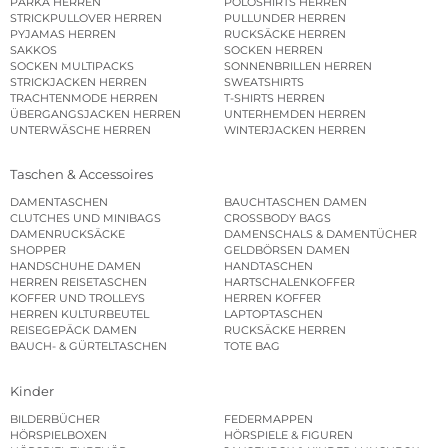
PARKA HERREN
POLOSHIRTS HERREN
STRICKPULLOVER HERREN
PULLUNDER HERREN
PYJAMAS HERREN
RUCKSÄCKE HERREN
SAKKOS
SOCKEN HERREN
SOCKEN MULTIPACKS
SONNENBRILLEN HERREN
STRICKJACKEN HERREN
SWEATSHIRTS
TRACHTENMODE HERREN
T-SHIRTS HERREN
ÜBERGANGSJACKEN HERREN
UNTERHEMDEN HERREN
UNTERWÄSCHE HERREN
WINTERJACKEN HERREN
Taschen & Accessoires
DAMENTASCHEN
BAUCHTASCHEN DAMEN
CLUTCHES UND MINIBAGS
CROSSBODY BAGS
DAMENRUCKSÄCKE
DAMENSCHALS & DAMENTÜCHER
SHOPPER
GELDBÖRSEN DAMEN
HANDSCHUHE DAMEN
HANDTASCHEN
HERREN REISETASCHEN
HARTSCHALENKOFFER
KOFFER UND TROLLEYS
HERREN KOFFER
HERREN KULTURBEUTEL
LAPTOPTASCHEN
REISEGEPÄCK DAMEN
RUCKSÄCKE HERREN
BAUCH- & GÜRTELTASCHEN
TOTE BAG
Kinder
BILDERBÜCHER
FEDERMAPPEN
HÖRSPIELBOXEN
HÖRSPIELE & FIGUREN