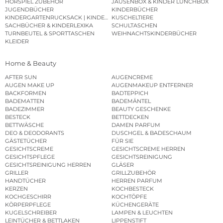
HÖRSPIEL ZUBEHÖR
JAUSENBOX & KINDER LUNCHBOX
JUGENDBÜCHER
KINDERBÜCHER
KINDERGARTENRUCKSACK | KINDERGARTENBEUTEL
KUSCHELTIERE
SACHBÜCHER & KINDERLEXIKA
SCHULTASCHEN
TURNBEUTEL & SPORTTASCHEN
WEIHNACHTSKINDERBÜCHER
KLEIDER
Home & Beauty
AFTER SUN
AUGENCREME
AUGEN MAKE UP
AUGENMAKEUP ENTFERNER
BACKFORMEN
BADTEPPICH
BADEMATTEN
BADEMÄNTEL
BADEZIMMER
BEAUTY GESCHENKE
BESTECK
BETTDECKEN
BETTWÄSCHE
DAMEN PARFUM
DEO & DEODORANTS
DUSCHGEL & BADESCHAUM
GÄSTETÜCHER
FÜR SIE
GESICHTSCREME
GESICHTSCREME HERREN
GESICHTSPFLEGE
GESICHTSREINIGUNG
GESICHTSREINIGUNG HERREN
GLÄSER
GRILLER
GRILLZUBEHÖR
HANDTÜCHER
HERREN PARFUM
KERZEN
KOCHBESTECK
KOCHGESCHIRR
KOCHTÖPFE
KÖRPERPFLEGE
KÜCHENGERÄTE
KUGELSCHREIBER
LAMPEN & LEUCHTEN
LEINTÜCHER & BETTLAKEN
LIPPENSTIFT