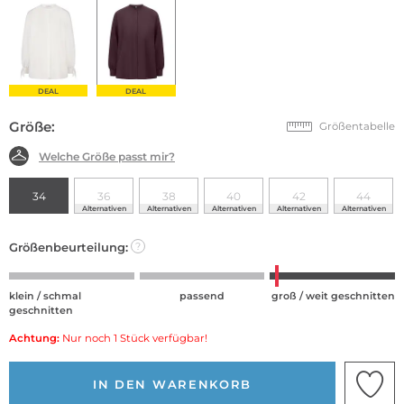
DEAL
DEAL
Größe:
Größentabelle
Welche Größe passt mir?
34
36
38
40
42
44
Alternativen
Alternativen
Alternativen
Alternativen
Alternativen
Größenbeurteilung:
?
klein / schmal
passend
groß / weit geschnitten
geschnitten
Achtung:
Nur noch 1 Stück verfügbar!
IN DEN WARENKORB