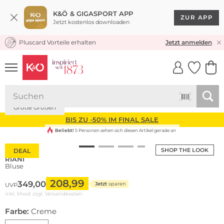
K&Ö & GIGASPORT APP
ZUR APP
Jetzt kostenlos downloaden
Pluscard Vorteile erhalten
KOSTENLOSER VERSAND* & RÜCKVERSAND
Jetzt anmelden
UNSERE APP
CLICK &
CLICK &
COLLECT
RESERVE
Große Größen
BIS ZU -50% IM FINAL SALE
Beliebt!
5 Personen sehen sich diesen Artikel gerade an
SHOP THE LOOK
DEAL
RIANI
Bluse
208,99
349,00
Jetzt
sparen
UVP
inkl. Mwst zzgl.
Versandkosten
Farbe:
Creme