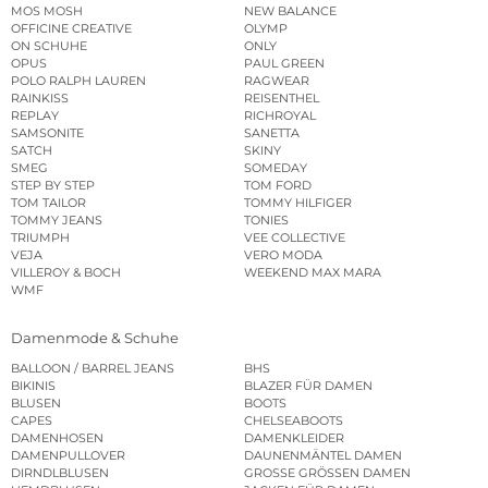
MOS MOSH
NEW BALANCE
OFFICINE CREATIVE
OLYMP
ON SCHUHE
ONLY
OPUS
PAUL GREEN
POLO RALPH LAUREN
RAGWEAR
RAINKISS
REISENTHEL
REPLAY
RICHROYAL
SAMSONITE
SANETTA
SATCH
SKINY
SMEG
SOMEDAY
STEP BY STEP
TOM FORD
TOM TAILOR
TOMMY HILFIGER
TOMMY JEANS
TONIES
TRIUMPH
VEE COLLECTIVE
VEJA
VERO MODA
VILLEROY & BOCH
WEEKEND MAX MARA
WMF
Damenmode & Schuhe
BALLOON / BARREL JEANS
BHS
BIKINIS
BLAZER FÜR DAMEN
BLUSEN
BOOTS
CAPES
CHELSEABOOTS
DAMENHOSEN
DAMENKLEIDER
DAMENPULLOVER
DAUNENMÄNTEL DAMEN
DIRNDLBLUSEN
GROSSE GRÖSSEN DAMEN