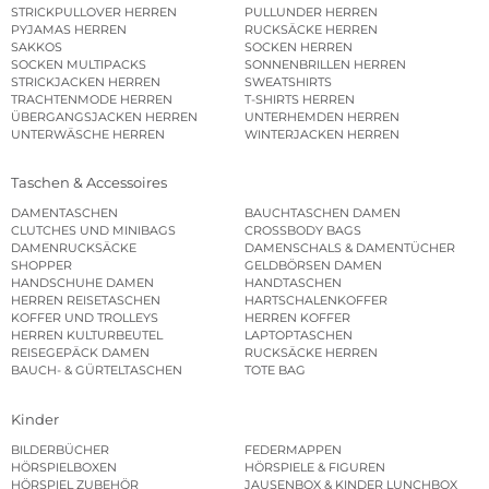
STRICKPULLOVER HERREN
PULLUNDER HERREN
PYJAMAS HERREN
RUCKSÄCKE HERREN
SAKKOS
SOCKEN HERREN
SOCKEN MULTIPACKS
SONNENBRILLEN HERREN
STRICKJACKEN HERREN
SWEATSHIRTS
TRACHTENMODE HERREN
T-SHIRTS HERREN
ÜBERGANGSJACKEN HERREN
UNTERHEMDEN HERREN
UNTERWÄSCHE HERREN
WINTERJACKEN HERREN
Taschen & Accessoires
DAMENTASCHEN
BAUCHTASCHEN DAMEN
CLUTCHES UND MINIBAGS
CROSSBODY BAGS
DAMENRUCKSÄCKE
DAMENSCHALS & DAMENTÜCHER
SHOPPER
GELDBÖRSEN DAMEN
HANDSCHUHE DAMEN
HANDTASCHEN
HERREN REISETASCHEN
HARTSCHALENKOFFER
KOFFER UND TROLLEYS
HERREN KOFFER
HERREN KULTURBEUTEL
LAPTOPTASCHEN
REISEGEPÄCK DAMEN
RUCKSÄCKE HERREN
BAUCH- & GÜRTELTASCHEN
TOTE BAG
Kinder
BILDERBÜCHER
FEDERMAPPEN
HÖRSPIELBOXEN
HÖRSPIELE & FIGUREN
HÖRSPIEL ZUBEHÖR
JAUSENBOX & KINDER LUNCHBOX