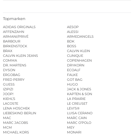
Topmarken
ADIDAS ORIGINALS
AESOP
AFFENZAHN
ALESSI
ARMANI/PRIVÉ
ARMEDANGELS
BARBOUR
BDK
BIRKENSTOCK
BOSS
BRAX
CALVIN KLEIN
CALVIN KLEIN JEANS
CLINIQUE
COMMA
COPENHAGEN
DR. MARTENS
DRYKORN
DYSON
ECOALF
ERGOBAG
FALKE
FRED PERRY
GOT BAG
GUESS
HUGO
IZIPIZI
JACK & JONES
JOOP!
KAPTEN & SON
KIEHL’S
LA PRAIRIE
LACOSTE
LE CREUSET
LENA HOSCHEK
LEVI’S®
LIEBESKIND BERLIN
LUISA CERANO
MAC
MARC CAIN
MARC JACOBS
MARC O’POLO
MCM
MEY
MICHAEL KORS
MONARI