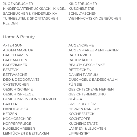
JUGENDBÜCHER
KINDERBÜCHER
KINDERGARTENRUCKSACK | KINDERGARTENBEUTEL
KUSCHELTIERE
SACHBÜCHER & KINDERLEXIKA
SCHULTASCHEN
TURNBEUTEL & SPORTTASCHEN
WEIHNACHTSKINDERBÜCHER
KLEIDER
Home & Beauty
AFTER SUN
AUGENCREME
AUGEN MAKE UP
AUGENMAKEUP ENTFERNER
BACKFORMEN
BADTEPPICH
BADEMATTEN
BADEMÄNTEL
BADEZIMMER
BEAUTY GESCHENKE
BESTECK
BETTDECKEN
BETTWÄSCHE
DAMEN PARFUM
DEO & DEODORANTS
DUSCHGEL & BADESCHAUM
GÄSTETÜCHER
FÜR SIE
GESICHTSCREME
GESICHTSCREME HERREN
GESICHTSPFLEGE
GESICHTSREINIGUNG
GESICHTSREINIGUNG HERREN
GLÄSER
GRILLER
GRILLZUBEHÖR
HANDTÜCHER
HERREN PARFUM
KERZEN
KOCHBESTECK
KOCHGESCHIRR
KOCHTÖPFE
KÖRPERPFLEGE
KÜCHENGERÄTE
KUGELSCHREIBER
LAMPEN & LEUCHTEN
LEINTÜCHER & BETTLAKEN
LIPPENSTIFT