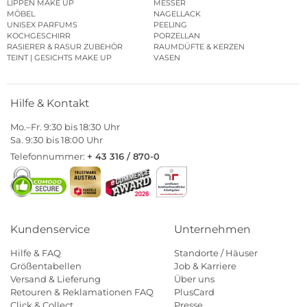
LIPPEN MAKE UP
MESSER
MÖBEL
NAGELLACK
UNISEX PARFUMS
PEELING
KOCHGESCHIRR
PORZELLAN
RASIERER & RASUR ZUBEHÖR
RAUMDÜFTE & KERZEN
TEINT | GESICHTS MAKE UP
VASEN
Hilfe & Kontakt
Mo.–Fr. 9:30 bis 18:30 Uhr
Sa. 9:30 bis 18:00 Uhr
Telefonnummer:
+ 43 316 / 870-0
Kundenservice
Unternehmen
Hilfe & FAQ
Standorte / Häuser
Größentabellen
Job & Karriere
Versand & Lieferung
Über uns
Retouren & Reklamationen FAQ
PlusCard
Click & Collect
Presse