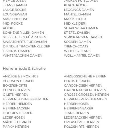
HEMDBLUSEN
JACKEN FÜR DAMEN
JEANS DAMEN
KURZE RÖCKE
LANGE RÖCKE
LEGGINGS DAMEN
LOUNGEWEAR
MÄNTEL DAMEN
MARLENEHOSE
MAXIKLEIDER
MIDI RÖCKE
MIDIKLEIDER
RÖCKE
SHAPEWEAR DAMEN
SONNENBRILLEN DAMEN
STIEFEL DAMEN
STIEFELETTEN FÜR DAMEN
STRICKJACKEN DAMEN
SWEATSHIRTS FÜR DAMEN
SOCKEN DAMEN
DIRNDL & TRACHTENKLEIDER
TRENCHCOATS
T-SHIRTS DAMEN
WIDELEG JEANS
WINTERJACKEN DAMEN
WOLLMÄNTEL DAMEN
Herrenmode & Schuhe
ANZÜGE & SMOKINGS
ANZUGSSCHUHE HERREN
BLOUSON HERREN
BOOTS HERREN
BOXERSHORTS
CARGOHOSEN HERREN
CHINOS HERREN
DAUNENJACKEN HERREN
GILETS HERREN
GROSSE GRÖSSEN HERREN
HERREN BUSINESSHEMDEN
HERREN FREIZEITHEMDEN
HERREN HEMDEN
HERRENHOSEN
HERRENJACKEN
HERRENSNEAKER
HOODIES HERREN
JEANS HERREN
LEDERHOSEN
LEDERJACKEN HERREN
MÄNTEL HERREN
OVERSHIRTS HERREN
PARKA HERREN
POLOSHIRTS HERREN