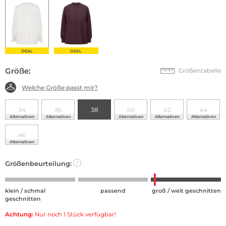
DEAL
DEAL
Größe:
Größentabelle
Welche Größe passt mir?
34
36
38
40
42
44
Alternativen
Alternativen
Alternativen
Alternativen
Alternativen
46
Alternativen
Größenbeurteilung:
?
klein / schmal
passend
groß / weit geschnitten
geschnitten
Achtung:
Nur noch 1 Stück verfügbar!