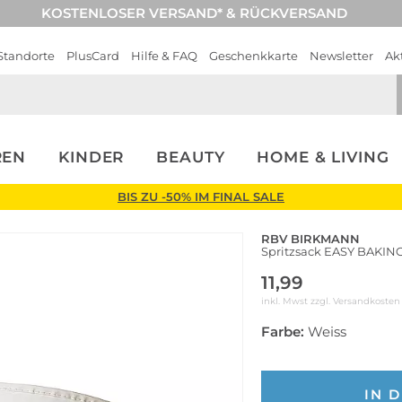
KOSTENLOSER VERSAND* & RÜCKVERSAND
Standorte
PlusCard
Hilfe & FAQ
Geschenkkarte
Newsletter
Ak
REN
KINDER
BEAUTY
HOME & LIVING
BIS ZU -50% IM FINAL SALE
RBV BIRKMANN
Spritzsack EASY BAKING
11,99
inkl. Mwst zzgl.
Versandkosten
Farbe:
Weiss
IN 