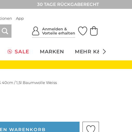
30 TAGE RÜCKGABERECHT
tionen
App
Anmelden &
Vorteile erhalten
SALE
MARKEN
MEHR K&Ö
NACH
 40cm / 1,5l Baumwolle Weiss
DEN WARENKORB