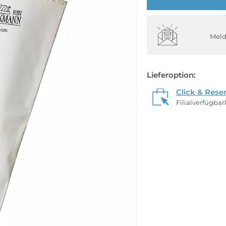
Meld
Lieferoption:
Click & Rese
Filialverfügba