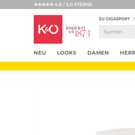
★★★★★ 4,8 / 5,0 STERNE
ZU GIGASPORT
FASHION-
UNSERE APP
CLICK &
CLICK &
TRENDS
COLLECT
RESERVE
NEU
LOOKS
DAMEN
HER