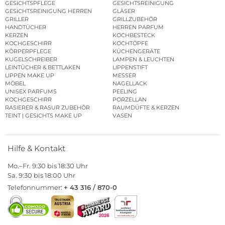
GESICHTSPFLEGE
GESICHTSREINIGUNG
GESICHTSREINIGUNG HERREN
GLÄSER
GRILLER
GRILLZUBEHÖR
HANDTÜCHER
HERREN PARFUM
KERZEN
KOCHBESTECK
KOCHGESCHIRR
KOCHTÖPFE
KÖRPERPFLEGE
KÜCHENGERÄTE
KUGELSCHREIBER
LAMPEN & LEUCHTEN
LEINTÜCHER & BETTLAKEN
LIPPENSTIFT
LIPPEN MAKE UP
MESSER
MÖBEL
NAGELLACK
UNISEX PARFUMS
PEELING
KOCHGESCHIRR
PORZELLAN
RASIERER & RASUR ZUBEHÖR
RAUMDÜFTE & KERZEN
TEINT | GESICHTS MAKE UP
VASEN
Hilfe & Kontakt
Mo.–Fr. 9:30 bis 18:30 Uhr
Sa. 9:30 bis 18:00 Uhr
Telefonnummer:
+ 43 316 / 870-0