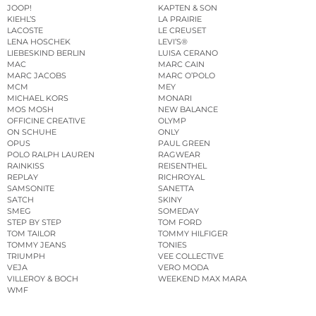
JOOP!
KAPTEN & SON
KIEHL’S
LA PRAIRIE
LACOSTE
LE CREUSET
LENA HOSCHEK
LEVI’S®
LIEBESKIND BERLIN
LUISA CERANO
MAC
MARC CAIN
MARC JACOBS
MARC O’POLO
MCM
MEY
MICHAEL KORS
MONARI
MOS MOSH
NEW BALANCE
OFFICINE CREATIVE
OLYMP
ON SCHUHE
ONLY
OPUS
PAUL GREEN
POLO RALPH LAUREN
RAGWEAR
RAINKISS
REISENTHEL
REPLAY
RICHROYAL
SAMSONITE
SANETTA
SATCH
SKINY
SMEG
SOMEDAY
STEP BY STEP
TOM FORD
TOM TAILOR
TOMMY HILFIGER
TOMMY JEANS
TONIES
TRIUMPH
VEE COLLECTIVE
VEJA
VERO MODA
VILLEROY & BOCH
WEEKEND MAX MARA
WMF