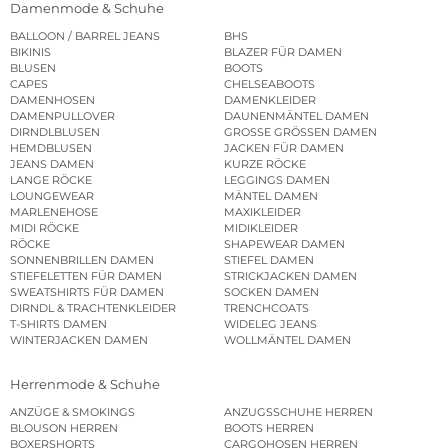
Damenmode & Schuhe
BALLOON / BARREL JEANS
BHS
BIKINIS
BLAZER FÜR DAMEN
BLUSEN
BOOTS
CAPES
CHELSEABOOTS
DAMENHOSEN
DAMENKLEIDER
DAMENPULLOVER
DAUNENMÄNTEL DAMEN
DIRNDLBLUSEN
GROSSE GRÖSSEN DAMEN
HEMDBLUSEN
JACKEN FÜR DAMEN
JEANS DAMEN
KURZE RÖCKE
LANGE RÖCKE
LEGGINGS DAMEN
LOUNGEWEAR
MÄNTEL DAMEN
MARLENEHOSE
MAXIKLEIDER
MIDI RÖCKE
MIDIKLEIDER
RÖCKE
SHAPEWEAR DAMEN
SONNENBRILLEN DAMEN
STIEFEL DAMEN
STIEFELETTEN FÜR DAMEN
STRICKJACKEN DAMEN
SWEATSHIRTS FÜR DAMEN
SOCKEN DAMEN
DIRNDL & TRACHTENKLEIDER
TRENCHCOATS
T-SHIRTS DAMEN
WIDELEG JEANS
WINTERJACKEN DAMEN
WOLLMÄNTEL DAMEN
Herrenmode & Schuhe
ANZÜGE & SMOKINGS
ANZUGSSCHUHE HERREN
BLOUSON HERREN
BOOTS HERREN
BOXERSHORTS
CARGOHOSEN HERREN