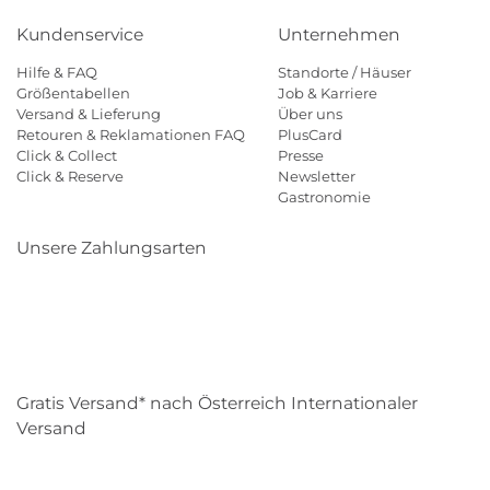
Kundenservice
Unternehmen
Hilfe & FAQ
Standorte / Häuser
Größentabellen
Job & Karriere
Versand & Lieferung
Über uns
Retouren & Reklamationen FAQ
PlusCard
Click & Collect
Presse
Click & Reserve
Newsletter
Gastronomie
Unsere Zahlungsarten
Klarna
Paypal
Mastercard
Visa
Diners
Eps
Shop
Applepay
Amazon
Gratis Versand* nach Österreich Internationaler
Versand