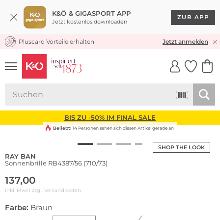
K&Ö & GIGASPORT APP
ZUR APP
Jetzt kostenlos downloaden
Pluscard Vorteile erhalten
KOSTENLOSER VERSAND* & RÜCKVERSAND
Jetzt anmelden
UNSERE APP
CLICK &
CLICK &
COLLECT
RESERVE
BIS ZU -50% IM FINAL SALE
Beliebt!
14 Personen sehen sich diesen Artikel gerade an
SHOP THE LOOK
RAY BAN
Sonnenbrille RB4387/56 (710/73)
137,00
inkl. Mwst zzgl.
Versandkosten
Farbe:
Braun