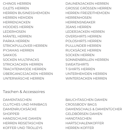
CHINOS HERREN
DAUNENJACKEN HERREN
GILETS HERREN
GROSSE GRÖSSEN HERREN
HERREN BUSINESSHEMDEN
HERREN FREIZEITHEMDEN
HERREN HEMDEN
HERRENHOSEN
HERRENJACKEN
HERRENSNEAKER
HOODIES HERREN
JEANS HERREN
LEDERHOSEN
LEDERJACKEN HERREN
MÄNTEL HERREN
OVERSHIRTS HERREN
PARKA HERREN
POLOSHIRTS HERREN
STRICKPULLOVER HERREN
PULLUNDER HERREN
PYJAMAS HERREN
RUCKSÄCKE HERREN
SAKKOS
SOCKEN HERREN
SOCKEN MULTIPACKS
SONNENBRILLEN HERREN
STRICKJACKEN HERREN
SWEATSHIRTS
TRACHTENMODE HERREN
T-SHIRTS HERREN
ÜBERGANGSJACKEN HERREN
UNTERHEMDEN HERREN
UNTERWÄSCHE HERREN
WINTERJACKEN HERREN
Taschen & Accessoires
DAMENTASCHEN
BAUCHTASCHEN DAMEN
CLUTCHES UND MINIBAGS
CROSSBODY BAGS
DAMENRUCKSÄCKE
DAMENSCHALS & DAMENTÜCHER
SHOPPER
GELDBÖRSEN DAMEN
HANDSCHUHE DAMEN
HANDTASCHEN
HERREN REISETASCHEN
HARTSCHALENKOFFER
KOFFER UND TROLLEYS
HERREN KOFFER