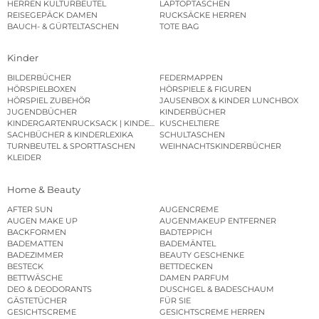
HERREN KULTURBEUTEL
LAPTOPTASCHEN
REISEGEPÄCK DAMEN
RUCKSÄCKE HERREN
BAUCH- & GÜRTELTASCHEN
TOTE BAG
Kinder
BILDERBÜCHER
FEDERMAPPEN
HÖRSPIELBOXEN
HÖRSPIELE & FIGUREN
HÖRSPIEL ZUBEHÖR
JAUSENBOX & KINDER LUNCHBOX
JUGENDBÜCHER
KINDERBÜCHER
KINDERGARTENRUCKSACK | KINDERGARTENBEUTEL
KUSCHELTIERE
SACHBÜCHER & KINDERLEXIKA
SCHULTASCHEN
TURNBEUTEL & SPORTTASCHEN
WEIHNACHTSKINDERBÜCHER
KLEIDER
Home & Beauty
AFTER SUN
AUGENCREME
AUGEN MAKE UP
AUGENMAKEUP ENTFERNER
BACKFORMEN
BADTEPPICH
BADEMATTEN
BADEMÄNTEL
BADEZIMMER
BEAUTY GESCHENKE
BESTECK
BETTDECKEN
BETTWÄSCHE
DAMEN PARFUM
DEO & DEODORANTS
DUSCHGEL & BADESCHAUM
GÄSTETÜCHER
FÜR SIE
GESICHTSCREME
GESICHTSCREME HERREN