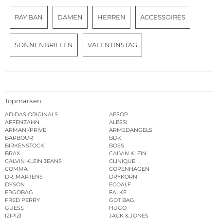
RAY BAN
DAMEN
HERREN
ACCESSOIRES
SONNENBRILLEN
VALENTINSTAG
Topmarken
ADIDAS ORIGINALS
AESOP
AFFENZAHN
ALESSI
ARMANI/PRIVÉ
ARMEDANGELS
BARBOUR
BDK
BIRKENSTOCK
BOSS
BRAX
CALVIN KLEIN
CALVIN KLEIN JEANS
CLINIQUE
COMMA
COPENHAGEN
DR. MARTENS
DRYKORN
DYSON
ECOALF
ERGOBAG
FALKE
FRED PERRY
GOT BAG
GUESS
HUGO
IZIPIZI
JACK & JONES