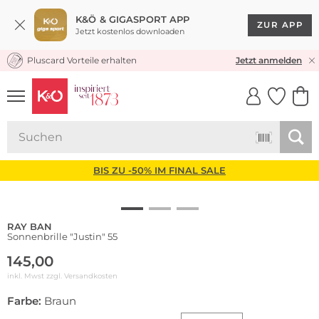
K&Ö & GIGASPORT APP
ZUR APP
Jetzt kostenlos downloaden
Pluscard Vorteile erhalten
KOSTENLOSER VERSAND* & RÜCKVERSAND
Jetzt anmelden
UNSERE APP
CLICK &
CLICK &
COLLECT
RESERVE
BIS ZU -50% IM FINAL SALE
RAY BAN
Sonnenbrille "Justin" 55
145,00
inkl. Mwst zzgl.
Versandkosten
Farbe:
Braun