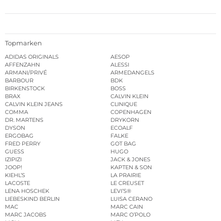
Topmarken
ADIDAS ORIGINALS
AESOP
AFFENZAHN
ALESSI
ARMANI/PRIVÉ
ARMEDANGELS
BARBOUR
BDK
BIRKENSTOCK
BOSS
BRAX
CALVIN KLEIN
CALVIN KLEIN JEANS
CLINIQUE
COMMA
COPENHAGEN
DR. MARTENS
DRYKORN
DYSON
ECOALF
ERGOBAG
FALKE
FRED PERRY
GOT BAG
GUESS
HUGO
IZIPIZI
JACK & JONES
JOOP!
KAPTEN & SON
KIEHL’S
LA PRAIRIE
LACOSTE
LE CREUSET
LENA HOSCHEK
LEVI’S®
LIEBESKIND BERLIN
LUISA CERANO
MAC
MARC CAIN
MARC JACOBS
MARC O’POLO