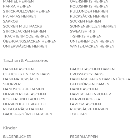
MÄNTEL HERREN
OVERSHIRTS HERREN
PARKA HERREN
POLOSHIRTS HERREN
STRICKPULLOVER HERREN
PULLUNDER HERREN
PYJAMAS HERREN
RUCKSÄCKE HERREN
SAKKOS
SOCKEN HERREN
SOCKEN MULTIPACKS
SONNENBRILLEN HERREN
STRICKJACKEN HERREN
SWEATSHIRTS
TRACHTENMODE HERREN
T-SHIRTS HERREN
ÜBERGANGSJACKEN HERREN
UNTERHEMDEN HERREN
UNTERWÄSCHE HERREN
WINTERJACKEN HERREN
Taschen & Accessoires
DAMENTASCHEN
BAUCHTASCHEN DAMEN
CLUTCHES UND MINIBAGS
CROSSBODY BAGS
DAMENRUCKSÄCKE
DAMENSCHALS & DAMENTÜCHER
SHOPPER
GELDBÖRSEN DAMEN
HANDSCHUHE DAMEN
HANDTASCHEN
HERREN REISETASCHEN
HARTSCHALENKOFFER
KOFFER UND TROLLEYS
HERREN KOFFER
HERREN KULTURBEUTEL
LAPTOPTASCHEN
REISEGEPÄCK DAMEN
RUCKSÄCKE HERREN
BAUCH- & GÜRTELTASCHEN
TOTE BAG
Kinder
BILDERBÜCHER
FEDERMAPPEN