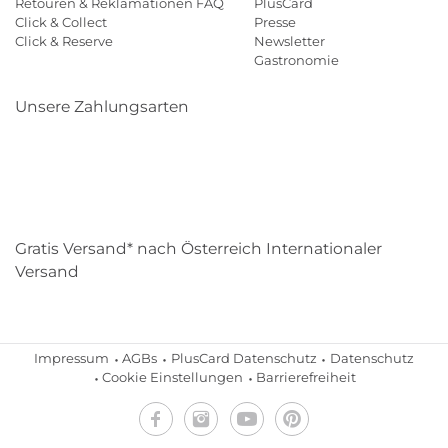
Retouren & Reklamationen FAQ
PlusCard
Click & Collect
Presse
Click & Reserve
Newsletter
Gastronomie
Unsere Zahlungsarten
Klarna
Paypal
Mastercard
Visa
Diners
Eps
Shop
Applepay
Amazon
Gratis Versand* nach Österreich Internationaler
Versand
Impressum
AGBs
PlusCard Datenschutz
Datenschutz
Cookie Einstellungen
Barrierefreiheit