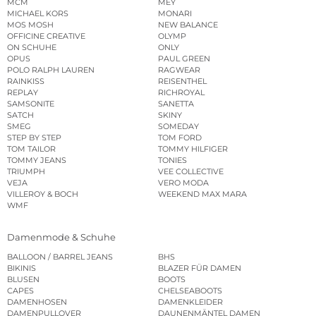
MCM
MEY
MICHAEL KORS
MONARI
MOS MOSH
NEW BALANCE
OFFICINE CREATIVE
OLYMP
ON SCHUHE
ONLY
OPUS
PAUL GREEN
POLO RALPH LAUREN
RAGWEAR
RAINKISS
REISENTHEL
REPLAY
RICHROYAL
SAMSONITE
SANETTA
SATCH
SKINY
SMEG
SOMEDAY
STEP BY STEP
TOM FORD
TOM TAILOR
TOMMY HILFIGER
TOMMY JEANS
TONIES
TRIUMPH
VEE COLLECTIVE
VEJA
VERO MODA
VILLEROY & BOCH
WEEKEND MAX MARA
WMF
Damenmode & Schuhe
BALLOON / BARREL JEANS
BHS
BIKINIS
BLAZER FÜR DAMEN
BLUSEN
BOOTS
CAPES
CHELSEABOOTS
DAMENHOSEN
DAMENKLEIDER
DAMENPULLOVER
DAUNENMÄNTEL DAMEN