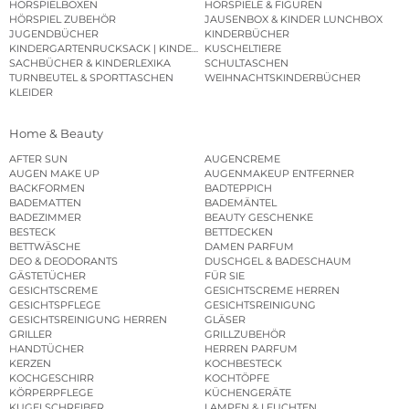
HÖRSPIELBOXEN
HÖRSPIELE & FIGUREN
HÖRSPIEL ZUBEHÖR
JAUSENBOX & KINDER LUNCHBOX
JUGENDBÜCHER
KINDERBÜCHER
KINDERGARTENRUCKSACK | KINDERGARTENBEUTEL
KUSCHELTIERE
SACHBÜCHER & KINDERLEXIKA
SCHULTASCHEN
TURNBEUTEL & SPORTTASCHEN
WEIHNACHTSKINDERBÜCHER
KLEIDER
Home & Beauty
AFTER SUN
AUGENCREME
AUGEN MAKE UP
AUGENMAKEUP ENTFERNER
BACKFORMEN
BADTEPPICH
BADEMATTEN
BADEMÄNTEL
BADEZIMMER
BEAUTY GESCHENKE
BESTECK
BETTDECKEN
BETTWÄSCHE
DAMEN PARFUM
DEO & DEODORANTS
DUSCHGEL & BADESCHAUM
GÄSTETÜCHER
FÜR SIE
GESICHTSCREME
GESICHTSCREME HERREN
GESICHTSPFLEGE
GESICHTSREINIGUNG
GESICHTSREINIGUNG HERREN
GLÄSER
GRILLER
GRILLZUBEHÖR
HANDTÜCHER
HERREN PARFUM
KERZEN
KOCHBESTECK
KOCHGESCHIRR
KOCHTÖPFE
KÖRPERPFLEGE
KÜCHENGERÄTE
KUGELSCHREIBER
LAMPEN & LEUCHTEN