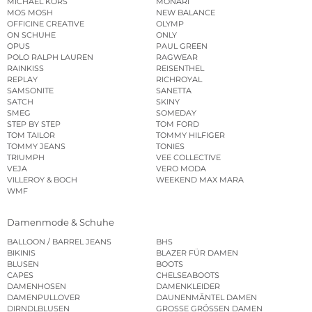
MICHAEL KORS
MONARI
MOS MOSH
NEW BALANCE
OFFICINE CREATIVE
OLYMP
ON SCHUHE
ONLY
OPUS
PAUL GREEN
POLO RALPH LAUREN
RAGWEAR
RAINKISS
REISENTHEL
REPLAY
RICHROYAL
SAMSONITE
SANETTA
SATCH
SKINY
SMEG
SOMEDAY
STEP BY STEP
TOM FORD
TOM TAILOR
TOMMY HILFIGER
TOMMY JEANS
TONIES
TRIUMPH
VEE COLLECTIVE
VEJA
VERO MODA
VILLEROY & BOCH
WEEKEND MAX MARA
WMF
Damenmode & Schuhe
BALLOON / BARREL JEANS
BHS
BIKINIS
BLAZER FÜR DAMEN
BLUSEN
BOOTS
CAPES
CHELSEABOOTS
DAMENHOSEN
DAMENKLEIDER
DAMENPULLOVER
DAUNENMÄNTEL DAMEN
DIRNDLBLUSEN
GROSSE GRÖSSEN DAMEN