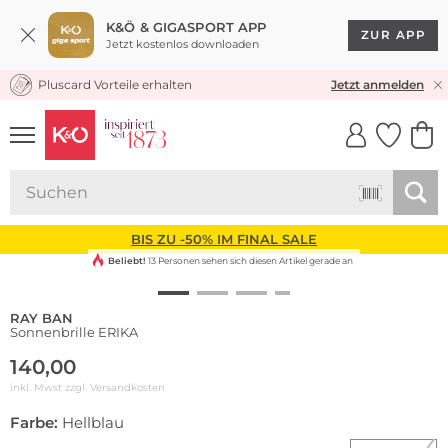
K&Ö & GIGASPORT APP
ZUR APP
Jetzt kostenlos downloaden
Pluscard Vorteile erhalten
KOSTENLOSER VERSAND* & RÜCKVERSAND
Jetzt anmelden
UNSERE APP
CLICK &
CLICK &
COLLECT
RESERVE
BIS ZU -50% IM FINAL SALE
Beliebt!
13 Personen sehen sich diesen Artikel gerade an
RAY BAN
Sonnenbrille ERIKA
140,00
inkl. Mwst zzgl.
Versandkosten
Farbe:
Hellblau