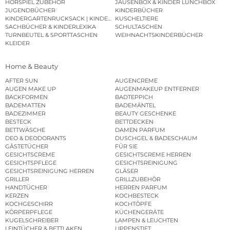
HÖRSPIEL ZUBEHÖR
JAUSENBOX & KINDER LUNCHBOX
JUGENDBÜCHER
KINDERBÜCHER
KINDERGARTENRUCKSACK | KINDERGARTENBEUTEL
KUSCHELTIERE
SACHBÜCHER & KINDERLEXIKA
SCHULTASCHEN
TURNBEUTEL & SPORTTASCHEN
WEIHNACHTSKINDERBÜCHER
KLEIDER
Home & Beauty
AFTER SUN
AUGENCREME
AUGEN MAKE UP
AUGENMAKEUP ENTFERNER
BACKFORMEN
BADTEPPICH
BADEMATTEN
BADEMÄNTEL
BADEZIMMER
BEAUTY GESCHENKE
BESTECK
BETTDECKEN
BETTWÄSCHE
DAMEN PARFUM
DEO & DEODORANTS
DUSCHGEL & BADESCHAUM
GÄSTETÜCHER
FÜR SIE
GESICHTSCREME
GESICHTSCREME HERREN
GESICHTSPFLEGE
GESICHTSREINIGUNG
GESICHTSREINIGUNG HERREN
GLÄSER
GRILLER
GRILLZUBEHÖR
HANDTÜCHER
HERREN PARFUM
KERZEN
KOCHBESTECK
KOCHGESCHIRR
KOCHTÖPFE
KÖRPERPFLEGE
KÜCHENGERÄTE
KUGELSCHREIBER
LAMPEN & LEUCHTEN
LEINTÜCHER & BETTLAKEN
LIPPENSTIFT