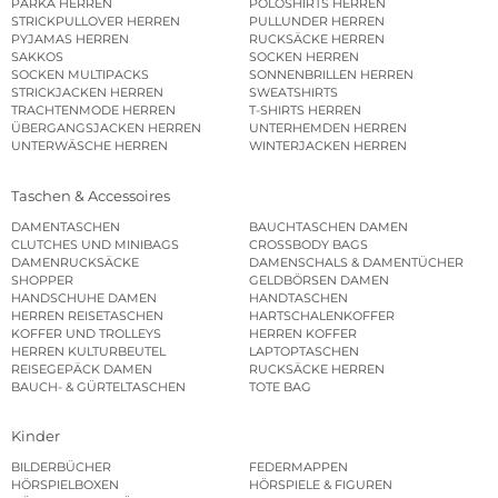
PARKA HERREN
POLOSHIRTS HERREN
STRICKPULLOVER HERREN
PULLUNDER HERREN
PYJAMAS HERREN
RUCKSÄCKE HERREN
SAKKOS
SOCKEN HERREN
SOCKEN MULTIPACKS
SONNENBRILLEN HERREN
STRICKJACKEN HERREN
SWEATSHIRTS
TRACHTENMODE HERREN
T-SHIRTS HERREN
ÜBERGANGSJACKEN HERREN
UNTERHEMDEN HERREN
UNTERWÄSCHE HERREN
WINTERJACKEN HERREN
Taschen & Accessoires
DAMENTASCHEN
BAUCHTASCHEN DAMEN
CLUTCHES UND MINIBAGS
CROSSBODY BAGS
DAMENRUCKSÄCKE
DAMENSCHALS & DAMENTÜCHER
SHOPPER
GELDBÖRSEN DAMEN
HANDSCHUHE DAMEN
HANDTASCHEN
HERREN REISETASCHEN
HARTSCHALENKOFFER
KOFFER UND TROLLEYS
HERREN KOFFER
HERREN KULTURBEUTEL
LAPTOPTASCHEN
REISEGEPÄCK DAMEN
RUCKSÄCKE HERREN
BAUCH- & GÜRTELTASCHEN
TOTE BAG
Kinder
BILDERBÜCHER
FEDERMAPPEN
HÖRSPIELBOXEN
HÖRSPIELE & FIGUREN