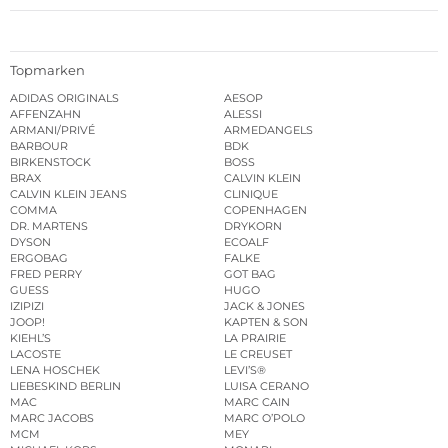
Topmarken
ADIDAS ORIGINALS
AESOP
AFFENZAHN
ALESSI
ARMANI/PRIVÉ
ARMEDANGELS
BARBOUR
BDK
BIRKENSTOCK
BOSS
BRAX
CALVIN KLEIN
CALVIN KLEIN JEANS
CLINIQUE
COMMA
COPENHAGEN
DR. MARTENS
DRYKORN
DYSON
ECOALF
ERGOBAG
FALKE
FRED PERRY
GOT BAG
GUESS
HUGO
IZIPIZI
JACK & JONES
JOOP!
KAPTEN & SON
KIEHL’S
LA PRAIRIE
LACOSTE
LE CREUSET
LENA HOSCHEK
LEVI’S®
LIEBESKIND BERLIN
LUISA CERANO
MAC
MARC CAIN
MARC JACOBS
MARC O’POLO
MCM
MEY