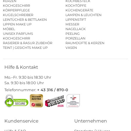
KERZEN
KOCHBESTECK
KOCHGESCHIRR
KOCHTÖPFE
KÖRPERPFLEGE
KÜCHENGERÄTE
KUGELSCHREIBER
LAMPEN & LEUCHTEN
LEINTÜCHER & BETTLAKEN
LIPPENSTIFT
LIPPEN MAKE UP
MESSER
MÖBEL
NAGELLACK
UNISEX PARFUMS
PEELING
KOCHGESCHIRR
PORZELLAN
RASIERER & RASUR ZUBEHÖR
RAUMDÜFTE & KERZEN
TEINT | GESICHTS MAKE UP
VASEN
Hilfe & Kontakt
Mo.–Fr. 9:30 bis 18:30 Uhr
Sa. 9:30 bis 18:00 Uhr
Telefonnummer:
+ 43 316 / 870-0
Kundenservice
Unternehmen
Hilfe & FAQ
Standorte / Häuser