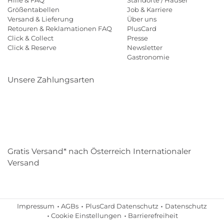
Größentabellen
Job & Karriere
Versand & Lieferung
Über uns
Retouren & Reklamationen FAQ
PlusCard
Click & Collect
Presse
Click & Reserve
Newsletter
Gastronomie
Unsere Zahlungsarten
Klarna
Paypal
Mastercard
Visa
Diners
Eps
Shop
Applepay
Amazon
Gratis Versand* nach Österreich Internationaler
Versand
Impressum
AGBs
PlusCard Datenschutz
Datenschutz
Cookie Einstellungen
Barrierefreiheit