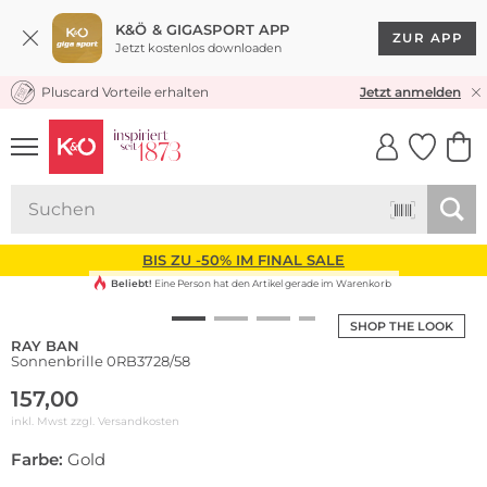
K&Ö & GIGASPORT APP
ZUR APP
Jetzt kostenlos downloaden
Pluscard Vorteile erhalten
KOSTENLOSER VERSAND* & RÜCKVERSAND
Jetzt anmelden
UNSERE APP
CLICK &
CLICK &
COLLECT
RESERVE
BIS ZU -50% IM FINAL SALE
Beliebt!
Eine Person hat den Artikel gerade im Warenkorb
SHOP THE LOOK
RAY BAN
Sonnenbrille 0RB3728/58
157,00
inkl. Mwst zzgl.
Versandkosten
Farbe:
Gold