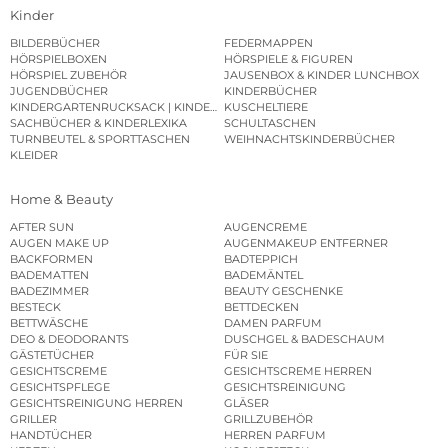
Kinder
BILDERBÜCHER
FEDERMAPPEN
HÖRSPIELBOXEN
HÖRSPIELE & FIGUREN
HÖRSPIEL ZUBEHÖR
JAUSENBOX & KINDER LUNCHBOX
JUGENDBÜCHER
KINDERBÜCHER
KINDERGARTENRUCKSACK | KINDERGARTENBEUTEL
KUSCHELTIERE
SACHBÜCHER & KINDERLEXIKA
SCHULTASCHEN
TURNBEUTEL & SPORTTASCHEN
WEIHNACHTSKINDERBÜCHER
KLEIDER
Home & Beauty
AFTER SUN
AUGENCREME
AUGEN MAKE UP
AUGENMAKEUP ENTFERNER
BACKFORMEN
BADTEPPICH
BADEMATTEN
BADEMÄNTEL
BADEZIMMER
BEAUTY GESCHENKE
BESTECK
BETTDECKEN
BETTWÄSCHE
DAMEN PARFUM
DEO & DEODORANTS
DUSCHGEL & BADESCHAUM
GÄSTETÜCHER
FÜR SIE
GESICHTSCREME
GESICHTSCREME HERREN
GESICHTSPFLEGE
GESICHTSREINIGUNG
GESICHTSREINIGUNG HERREN
GLÄSER
GRILLER
GRILLZUBEHÖR
HANDTÜCHER
HERREN PARFUM