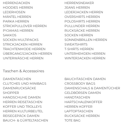
HERRENJACKEN
HERRENSNEAKER
HOODIES HERREN
JEANS HERREN
LEDERHOSEN
LEDERJACKEN HERREN
MÄNTEL HERREN
OVERSHIRTS HERREN
PARKA HERREN
POLOSHIRTS HERREN
STRICKPULLOVER HERREN
PULLUNDER HERREN
PYJAMAS HERREN
RUCKSÄCKE HERREN
SAKKOS
SOCKEN HERREN
SOCKEN MULTIPACKS
SONNENBRILLEN HERREN
STRICKJACKEN HERREN
SWEATSHIRTS
TRACHTENMODE HERREN
T-SHIRTS HERREN
ÜBERGANGSJACKEN HERREN
UNTERHEMDEN HERREN
UNTERWÄSCHE HERREN
WINTERJACKEN HERREN
Taschen & Accessoires
DAMENTASCHEN
BAUCHTASCHEN DAMEN
CLUTCHES UND MINIBAGS
CROSSBODY BAGS
DAMENRUCKSÄCKE
DAMENSCHALS & DAMENTÜCHER
SHOPPER
GELDBÖRSEN DAMEN
HANDSCHUHE DAMEN
HANDTASCHEN
HERREN REISETASCHEN
HARTSCHALENKOFFER
KOFFER UND TROLLEYS
HERREN KOFFER
HERREN KULTURBEUTEL
LAPTOPTASCHEN
REISEGEPÄCK DAMEN
RUCKSÄCKE HERREN
BAUCH- & GÜRTELTASCHEN
TOTE BAG