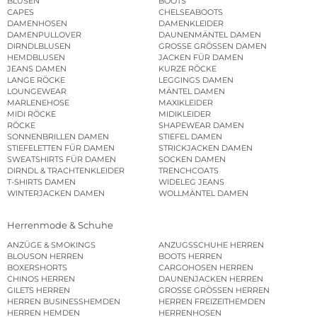
BLUSEN
BOOTS
CAPES
CHELSEABOOTS
DAMENHOSEN
DAMENKLEIDER
DAMENPULLOVER
DAUNENMÄNTEL DAMEN
DIRNDLBLUSEN
GROSSE GRÖSSEN DAMEN
HEMDBLUSEN
JACKEN FÜR DAMEN
JEANS DAMEN
KURZE RÖCKE
LANGE RÖCKE
LEGGINGS DAMEN
LOUNGEWEAR
MÄNTEL DAMEN
MARLENEHOSE
MAXIKLEIDER
MIDI RÖCKE
MIDIKLEIDER
RÖCKE
SHAPEWEAR DAMEN
SONNENBRILLEN DAMEN
STIEFEL DAMEN
STIEFELETTEN FÜR DAMEN
STRICKJACKEN DAMEN
SWEATSHIRTS FÜR DAMEN
SOCKEN DAMEN
DIRNDL & TRACHTENKLEIDER
TRENCHCOATS
T-SHIRTS DAMEN
WIDELEG JEANS
WINTERJACKEN DAMEN
WOLLMÄNTEL DAMEN
Herrenmode & Schuhe
ANZÜGE & SMOKINGS
ANZUGSSCHUHE HERREN
BLOUSON HERREN
BOOTS HERREN
BOXERSHORTS
CARGOHOSEN HERREN
CHINOS HERREN
DAUNENJACKEN HERREN
GILETS HERREN
GROSSE GRÖSSEN HERREN
HERREN BUSINESSHEMDEN
HERREN FREIZEITHEMDEN
HERREN HEMDEN
HERRENHOSEN