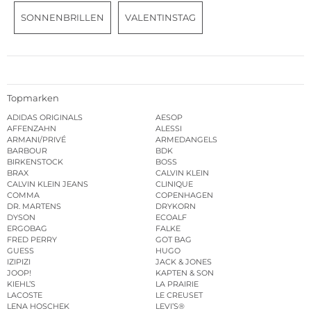
SONNENBRILLEN
VALENTINSTAG
Topmarken
ADIDAS ORIGINALS
AESOP
AFFENZAHN
ALESSI
ARMANI/PRIVÉ
ARMEDANGELS
BARBOUR
BDK
BIRKENSTOCK
BOSS
BRAX
CALVIN KLEIN
CALVIN KLEIN JEANS
CLINIQUE
COMMA
COPENHAGEN
DR. MARTENS
DRYKORN
DYSON
ECOALF
ERGOBAG
FALKE
FRED PERRY
GOT BAG
GUESS
HUGO
IZIPIZI
JACK & JONES
JOOP!
KAPTEN & SON
KIEHL’S
LA PRAIRIE
LACOSTE
LE CREUSET
LENA HOSCHEK
LEVI’S®