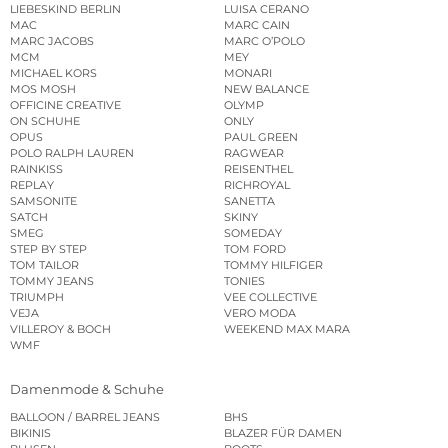
LIEBESKIND BERLIN
LUISA CERANO
MAC
MARC CAIN
MARC JACOBS
MARC O’POLO
MCM
MEY
MICHAEL KORS
MONARI
MOS MOSH
NEW BALANCE
OFFICINE CREATIVE
OLYMP
ON SCHUHE
ONLY
OPUS
PAUL GREEN
POLO RALPH LAUREN
RAGWEAR
RAINKISS
REISENTHEL
REPLAY
RICHROYAL
SAMSONITE
SANETTA
SATCH
SKINY
SMEG
SOMEDAY
STEP BY STEP
TOM FORD
TOM TAILOR
TOMMY HILFIGER
TOMMY JEANS
TONIES
TRIUMPH
VEE COLLECTIVE
VEJA
VERO MODA
VILLEROY & BOCH
WEEKEND MAX MARA
WMF
Damenmode & Schuhe
BALLOON / BARREL JEANS
BHS
BIKINIS
BLAZER FÜR DAMEN