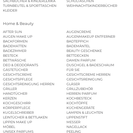
SACHBÜCHER & KINDERLEXIKA
SCHULTASCHEN
TURNBEUTEL & SPORTTASCHEN
WEIHNACHTSKINDERBÜCHER
KLEIDER
Home & Beauty
AFTER SUN
AUGENCREME
AUGEN MAKE UP
AUGENMAKEUP ENTFERNER
BACKFORMEN
BADTEPPICH
BADEMATTEN
BADEMÄNTEL
BADEZIMMER
BEAUTY GESCHENKE
BESTECK
BETTDECKEN
BETTWÄSCHE
DAMEN PARFUM
DEO & DEODORANTS
DUSCHGEL & BADESCHAUM
GÄSTETÜCHER
FÜR SIE
GESICHTSCREME
GESICHTSCREME HERREN
GESICHTSPFLEGE
GESICHTSREINIGUNG
GESICHTSREINIGUNG HERREN
GLÄSER
GRILLER
GRILLZUBEHÖR
HANDTÜCHER
HERREN PARFUM
KERZEN
KOCHBESTECK
KOCHGESCHIRR
KOCHTÖPFE
KÖRPERPFLEGE
KÜCHENGERÄTE
KUGELSCHREIBER
LAMPEN & LEUCHTEN
LEINTÜCHER & BETTLAKEN
LIPPENSTIFT
LIPPEN MAKE UP
MESSER
MÖBEL
NAGELLACK
UNISEX PARFUMS
PEELING