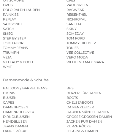
ON SCHUHE
ONLY
OPUS
PAUL GREEN
POLO RALPH LAUREN
RAGWEAR
RAINKISS
REISENTHEL
REPLAY
RICHROYAL
SAMSONITE
SANETTA
SATCH
SKINY
SMEG
SOMEDAY
STEP BY STEP
TOM FORD
TOM TAILOR
TOMMY HILFIGER
TOMMY JEANS
TONIES
TRIUMPH
VEE COLLECTIVE
VEJA
VERO MODA
VILLEROY & BOCH
WEEKEND MAX MARA
WMF
Damenmode & Schuhe
BALLOON / BARREL JEANS
BHS
BIKINIS
BLAZER FÜR DAMEN
BLUSEN
BOOTS
CAPES
CHELSEABOOTS
DAMENHOSEN
DAMENKLEIDER
DAMENPULLOVER
DAUNENMÄNTEL DAMEN
DIRNDLBLUSEN
GROSSE GRÖSSEN DAMEN
HEMDBLUSEN
JACKEN FÜR DAMEN
JEANS DAMEN
KURZE RÖCKE
LANGE RÖCKE
LEGGINGS DAMEN