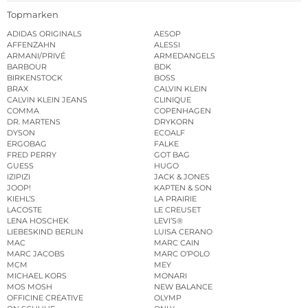
Topmarken
ADIDAS ORIGINALS
AESOP
AFFENZAHN
ALESSI
ARMANI/PRIVÉ
ARMEDANGELS
BARBOUR
BDK
BIRKENSTOCK
BOSS
BRAX
CALVIN KLEIN
CALVIN KLEIN JEANS
CLINIQUE
COMMA
COPENHAGEN
DR. MARTENS
DRYKORN
DYSON
ECOALF
ERGOBAG
FALKE
FRED PERRY
GOT BAG
GUESS
HUGO
IZIPIZI
JACK & JONES
JOOP!
KAPTEN & SON
KIEHL’S
LA PRAIRIE
LACOSTE
LE CREUSET
LENA HOSCHEK
LEVI’S®
LIEBESKIND BERLIN
LUISA CERANO
MAC
MARC CAIN
MARC JACOBS
MARC O’POLO
MCM
MEY
MICHAEL KORS
MONARI
MOS MOSH
NEW BALANCE
OFFICINE CREATIVE
OLYMP