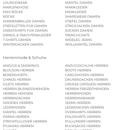
LOUNGEWEAR
MÄNTEL DAMEN
MARLENEHOSE
MAXIKLEIDER
MIDI RÖCKE
MIDIKLEIDER
RÖCKE
SHAPEWEAR DAMEN
SONNENBRILLEN DAMEN
STIEFEL DAMEN
STIEFELETTEN FÜR DAMEN
STRICKJACKEN DAMEN
SWEATSHIRTS FÜR DAMEN
SOCKEN DAMEN
DIRNDL & TRACHTENKLEIDER
TRENCHCOATS
T-SHIRTS DAMEN
WIDELEG JEANS
WINTERJACKEN DAMEN
WOLLMÄNTEL DAMEN
Herrenmode & Schuhe
ANZÜGE & SMOKINGS
ANZUGSSCHUHE HERREN
BLOUSON HERREN
BOOTS HERREN
BOXERSHORTS
CARGOHOSEN HERREN
CHINOS HERREN
DAUNENJACKEN HERREN
GILETS HERREN
GROSSE GRÖSSEN HERREN
HERREN BUSINESSHEMDEN
HERREN FREIZEITHEMDEN
HERREN HEMDEN
HERRENHOSEN
HERRENJACKEN
HERRENSNEAKER
HOODIES HERREN
JEANS HERREN
LEDERHOSEN
LEDERJACKEN HERREN
MÄNTEL HERREN
OVERSHIRTS HERREN
PARKA HERREN
POLOSHIRTS HERREN
STRICKPULLOVER HERREN
PULLUNDER HERREN
PYJAMAS HERREN
RUCKSÄCKE HERREN