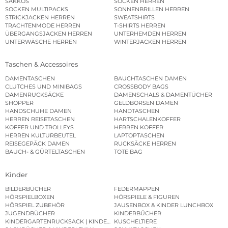
SAKKOS
SOCKEN HERREN
SOCKEN MULTIPACKS
SONNENBRILLEN HERREN
STRICKJACKEN HERREN
SWEATSHIRTS
TRACHTENMODE HERREN
T-SHIRTS HERREN
ÜBERGANGSJACKEN HERREN
UNTERHEMDEN HERREN
UNTERWÄSCHE HERREN
WINTERJACKEN HERREN
Taschen & Accessoires
DAMENTASCHEN
BAUCHTASCHEN DAMEN
CLUTCHES UND MINIBAGS
CROSSBODY BAGS
DAMENRUCKSÄCKE
DAMENSCHALS & DAMENTÜCHER
SHOPPER
GELDBÖRSEN DAMEN
HANDSCHUHE DAMEN
HANDTASCHEN
HERREN REISETASCHEN
HARTSCHALENKOFFER
KOFFER UND TROLLEYS
HERREN KOFFER
HERREN KULTURBEUTEL
LAPTOPTASCHEN
REISEGEPÄCK DAMEN
RUCKSÄCKE HERREN
BAUCH- & GÜRTELTASCHEN
TOTE BAG
Kinder
BILDERBÜCHER
FEDERMAPPEN
HÖRSPIELBOXEN
HÖRSPIELE & FIGUREN
HÖRSPIEL ZUBEHÖR
JAUSENBOX & KINDER LUNCHBOX
JUGENDBÜCHER
KINDERBÜCHER
KINDERGARTENRUCKSACK | KINDERGARTENBEUTEL
KUSCHELTIERE