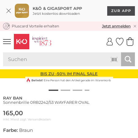
K&Ö & GIGASPORT APP
ZUR APP
Jetzt kostenlos downloaden
Pluscard Vorteile erhalten
KOSTENLOSER VERSAND* & RÜCKVERSAND
Jetzt anmelden
UNSERE APP
CLICK &
CLICK &
COLLECT
RESERVE
BIS ZU -50% IM FINAL SALE
Beliebt!
Eine Person hat den Artikel gerade im Warenkorb
RAY BAN
Sonnenbrille 0RB2242/53 WAYFARER OVAL
165,00
inkl. Mwst zzgl.
Versandkosten
Farbe:
Braun