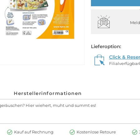
Meld
Lieferoption:
Click & Rese
Filialverfügba
Herstellerinformationen
rgeräuschen? Hier wiehert, muht und summt es!
Kauf auf Rechnung
Kostenlose Retoure