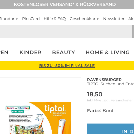
KOSTENLOSER VERSAND* & RÜCKVERSAND
Standorte
PlusCard
Hilfe & FAQ
Geschenkkarte
Newsletter
Ak
REN
KINDER
BEAUTY
HOME & LIVING
BIS ZU -50% IM FINAL SALE
RAVENSBURGER
TIPTOI Suchen und Entd
18,50
inkl. Mwst zzgl.
Versandkosten
Farbe:
Bunt
IN 