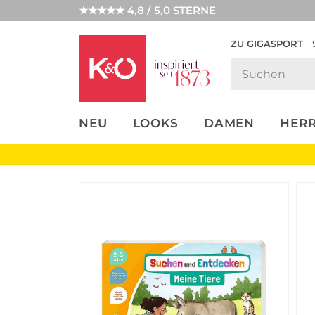
★★★★★ 4,8 / 5,0 STERNE
ZU GIGASPORT
FASHION-
UNSERE APP
CLICK &
CLICK &
TRENDS
COLLECT
RESERVE
NEU
LOOKS
DAMEN
HER