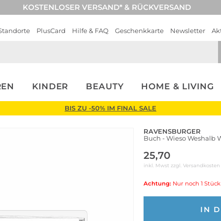
KOSTENLOSER VERSAND* & RÜCKVERSAND
Standorte
PlusCard
Hilfe & FAQ
Geschenkkarte
Newsletter
Ak
REN
KINDER
BEAUTY
HOME & LIVING
BIS ZU -50% IM FINAL SALE
RAVENSBURGER
Buch - Wieso Weshalb W
25,70
inkl. Mwst zzgl.
Versandkosten
Achtung:
Nur noch 1 Stück
IN 