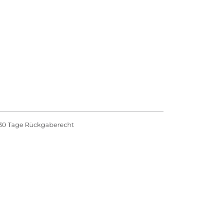
30 Tage Rückgaberecht
ten, die Baustelle, der Körper, der Bauernhof oder
pen laden die Kinder ein, in 18 unterschiedliche