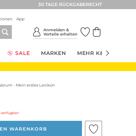
30 TAGE RÜCKGABERECHT
tionen
App
Anmelden &
Vorteile erhalten
SALE
MARKEN
MEHR K&Ö
NACH
arum - Mein erstes Lexikon
 verfügbar!
DEN WARENKORB