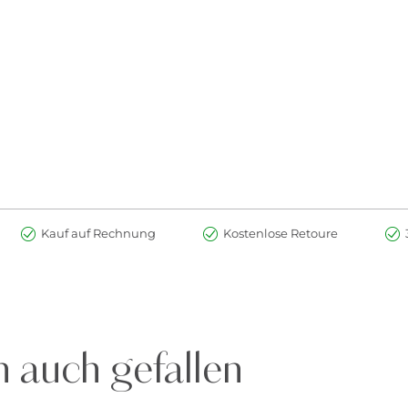
Kauf auf Rechnung
Kostenlose Retoure
 in einem Buch
n
n und Wimmelbildern
 auch gefallen
nes Hauses? Und woher kommt die Milch? Ob Kinder nun der Kindergar
t viele ihrer Fragen. Liebevolle Illustrationen und überraschende Klap