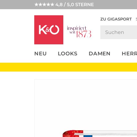
★★★★★ 4,8 / 5,0 STERNE
ZU GIGASPORT
FASHION-
UNSERE APP
CLICK &
CLICK &
TRENDS
COLLECT
RESERVE
NEU
LOOKS
DAMEN
HER