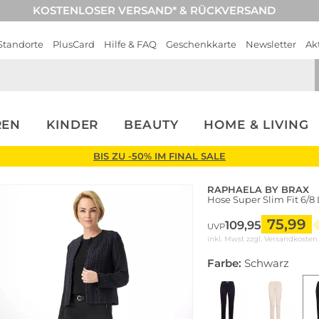
KOSTENLOSER VERSAND* & RÜCKVERSAND
Standorte
PlusCard
Hilfe & FAQ
Geschenkkarte
Newsletter
Ak
REN
KINDER
BEAUTY
HOME & LIVING
BIS ZU -50% IM FINAL SALE
RAPHAELA BY BRAX
Hose Super Slim Fit 6/8
75,99
109,95
UVP
inkl. Mwst zzgl.
Versandkosten
Farbe:
Schwarz