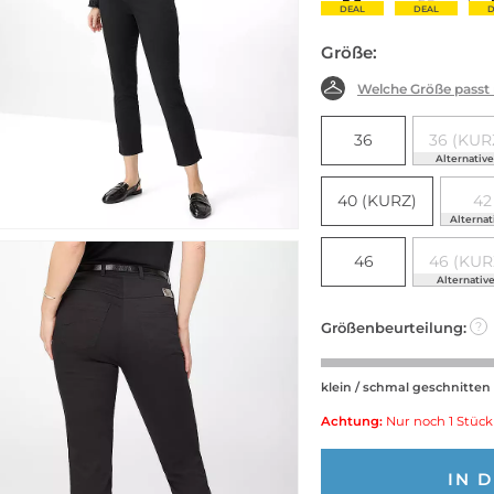
DEAL
DEAL
D
Größe:
Welche Größe passt
36
36 (KUR
Alternativ
40 (KURZ)
42
Alternat
46
46 (KUR
Alternativ
Größenbeurteilung:
?
klein / schmal geschnitten
Achtung:
Nur noch 1 Stück
IN 