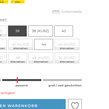
EAL
DEAL
Größentabelle
 mir?
Z)
38
38 (KURZ)
40
en
42 (KURZ)
44
44 (KURZ)
iven
Alternativen
Alternativen
Z)
48
48 (KURZ)
50 (KURZ)
en
Alternativen
Alternativen
Alternativen
passend
groß / weit geschnitten
 verfügbar!
DEN WARENKORB