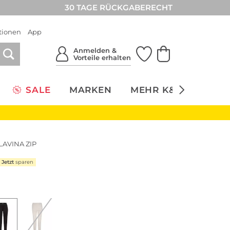
30 TAGE RÜCKGABERECHT
tionen
App
Anmelden &
Vorteile erhalten
SALE
MARKEN
MEHR K&Ö
NACH
 LAVINA ZIP
Jetzt
sparen