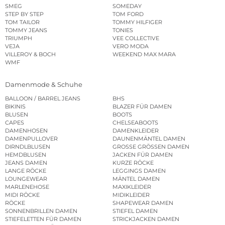
SMEG
SOMEDAY
STEP BY STEP
TOM FORD
TOM TAILOR
TOMMY HILFIGER
TOMMY JEANS
TONIES
TRIUMPH
VEE COLLECTIVE
VEJA
VERO MODA
VILLEROY & BOCH
WEEKEND MAX MARA
WMF
Damenmode & Schuhe
BALLOON / BARREL JEANS
BHS
BIKINIS
BLAZER FÜR DAMEN
BLUSEN
BOOTS
CAPES
CHELSEABOOTS
DAMENHOSEN
DAMENKLEIDER
DAMENPULLOVER
DAUNENMÄNTEL DAMEN
DIRNDLBLUSEN
GROSSE GRÖSSEN DAMEN
HEMDBLUSEN
JACKEN FÜR DAMEN
JEANS DAMEN
KURZE RÖCKE
LANGE RÖCKE
LEGGINGS DAMEN
LOUNGEWEAR
MÄNTEL DAMEN
MARLENEHOSE
MAXIKLEIDER
MIDI RÖCKE
MIDIKLEIDER
RÖCKE
SHAPEWEAR DAMEN
SONNENBRILLEN DAMEN
STIEFEL DAMEN
STIEFELETTEN FÜR DAMEN
STRICKJACKEN DAMEN