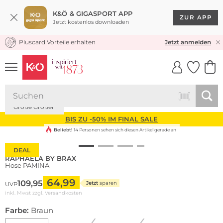
K&Ö & GIGASPORT APP
ZUR APP
Jetzt kostenlos downloaden
Pluscard Vorteile erhalten
KOSTENLOSER VERSAND* & RÜCKVERSAND
Jetzt anmelden
UNSERE APP
CLICK &
CLICK &
COLLECT
RESERVE
Große Größen
BIS ZU -50% IM FINAL SALE
Beliebt!
14 Personen sehen sich diesen Artikel gerade an
DEAL
RAPHAELA BY BRAX
Hose PAMINA
64,99
109,95
Jetzt
sparen
UVP
inkl. Mwst zzgl.
Versandkosten
Farbe:
Braun