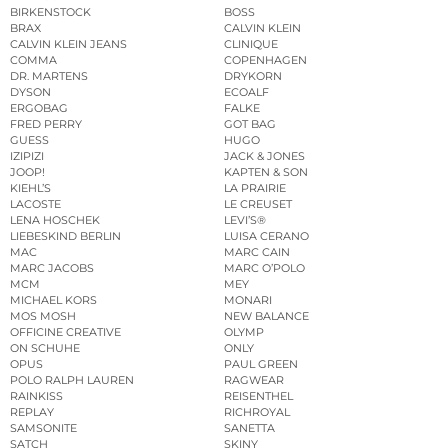
BIRKENSTOCK
BOSS
BRAX
CALVIN KLEIN
CALVIN KLEIN JEANS
CLINIQUE
COMMA
COPENHAGEN
DR. MARTENS
DRYKORN
DYSON
ECOALF
ERGOBAG
FALKE
FRED PERRY
GOT BAG
GUESS
HUGO
IZIPIZI
JACK & JONES
JOOP!
KAPTEN & SON
KIEHL’S
LA PRAIRIE
LACOSTE
LE CREUSET
LENA HOSCHEK
LEVI’S®
LIEBESKIND BERLIN
LUISA CERANO
MAC
MARC CAIN
MARC JACOBS
MARC O’POLO
MCM
MEY
MICHAEL KORS
MONARI
MOS MOSH
NEW BALANCE
OFFICINE CREATIVE
OLYMP
ON SCHUHE
ONLY
OPUS
PAUL GREEN
POLO RALPH LAUREN
RAGWEAR
RAINKISS
REISENTHEL
REPLAY
RICHROYAL
SAMSONITE
SANETTA
SATCH
SKINY