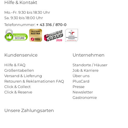
Hilfe & Kontakt
Mo.–Fr. 9:30 bis 18:30 Uhr
Sa. 9:30 bis 18:00 Uhr
Telefonnummer:
+ 43 316 / 870-0
Kundenservice
Unternehmen
Hilfe & FAQ
Standorte / Häuser
Größentabellen
Job & Karriere
Versand & Lieferung
Über uns
Retouren & Reklamationen FAQ
PlusCard
Click & Collect
Presse
Click & Reserve
Newsletter
Gastronomie
Unsere Zahlungsarten
Klarna
Paypal
Mastercard
Visa
Diners
Eps
Shop