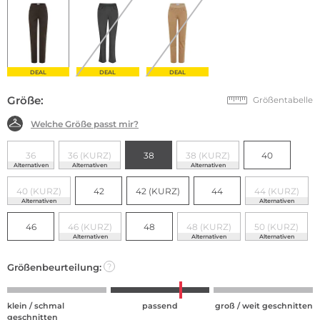
DEAL
DEAL
DEAL
Größe:
Größentabelle
Welche Größe passt mir?
36
36 (KURZ)
38
38 (KURZ)
40
Alternativen
Alternativen
Alternativen
40 (KURZ)
42
42 (KURZ)
44
44 (KURZ)
Alternativen
Alternativen
46
46 (KURZ)
48
48 (KURZ)
50 (KURZ)
Alternativen
Alternativen
Alternativen
Größenbeurteilung:
?
klein / schmal
passend
groß / weit geschnitten
geschnitten