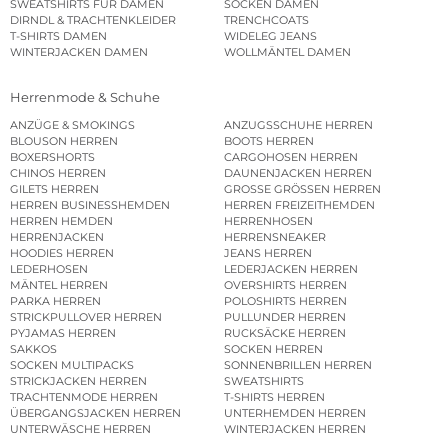
SWEATSHIRTS FÜR DAMEN
SOCKEN DAMEN
DIRNDL & TRACHTENKLEIDER
TRENCHCOATS
T-SHIRTS DAMEN
WIDELEG JEANS
WINTERJACKEN DAMEN
WOLLMÄNTEL DAMEN
Herrenmode & Schuhe
ANZÜGE & SMOKINGS
ANZUGSSCHUHE HERREN
BLOUSON HERREN
BOOTS HERREN
BOXERSHORTS
CARGOHOSEN HERREN
CHINOS HERREN
DAUNENJACKEN HERREN
GILETS HERREN
GROSSE GRÖSSEN HERREN
HERREN BUSINESSHEMDEN
HERREN FREIZEITHEMDEN
HERREN HEMDEN
HERRENHOSEN
HERRENJACKEN
HERRENSNEAKER
HOODIES HERREN
JEANS HERREN
LEDERHOSEN
LEDERJACKEN HERREN
MÄNTEL HERREN
OVERSHIRTS HERREN
PARKA HERREN
POLOSHIRTS HERREN
STRICKPULLOVER HERREN
PULLUNDER HERREN
PYJAMAS HERREN
RUCKSÄCKE HERREN
SAKKOS
SOCKEN HERREN
SOCKEN MULTIPACKS
SONNENBRILLEN HERREN
STRICKJACKEN HERREN
SWEATSHIRTS
TRACHTENMODE HERREN
T-SHIRTS HERREN
ÜBERGANGSJACKEN HERREN
UNTERHEMDEN HERREN
UNTERWÄSCHE HERREN
WINTERJACKEN HERREN