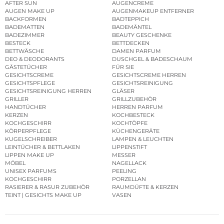
AFTER SUN
AUGENCREME
AUGEN MAKE UP
AUGENMAKEUP ENTFERNER
BACKFORMEN
BADTEPPICH
BADEMATTEN
BADEMÄNTEL
BADEZIMMER
BEAUTY GESCHENKE
BESTECK
BETTDECKEN
BETTWÄSCHE
DAMEN PARFUM
DEO & DEODORANTS
DUSCHGEL & BADESCHAUM
GÄSTETÜCHER
FÜR SIE
GESICHTSCREME
GESICHTSCREME HERREN
GESICHTSPFLEGE
GESICHTSREINIGUNG
GESICHTSREINIGUNG HERREN
GLÄSER
GRILLER
GRILLZUBEHÖR
HANDTÜCHER
HERREN PARFUM
KERZEN
KOCHBESTECK
KOCHGESCHIRR
KOCHTÖPFE
KÖRPERPFLEGE
KÜCHENGERÄTE
KUGELSCHREIBER
LAMPEN & LEUCHTEN
LEINTÜCHER & BETTLAKEN
LIPPENSTIFT
LIPPEN MAKE UP
MESSER
MÖBEL
NAGELLACK
UNISEX PARFUMS
PEELING
KOCHGESCHIRR
PORZELLAN
RASIERER & RASUR ZUBEHÖR
RAUMDÜFTE & KERZEN
TEINT | GESICHTS MAKE UP
VASEN