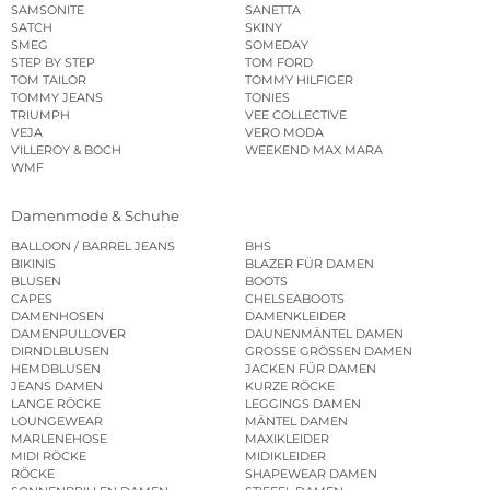
SAMSONITE
SANETTA
SATCH
SKINY
SMEG
SOMEDAY
STEP BY STEP
TOM FORD
TOM TAILOR
TOMMY HILFIGER
TOMMY JEANS
TONIES
TRIUMPH
VEE COLLECTIVE
VEJA
VERO MODA
VILLEROY & BOCH
WEEKEND MAX MARA
WMF
Damenmode & Schuhe
BALLOON / BARREL JEANS
BHS
BIKINIS
BLAZER FÜR DAMEN
BLUSEN
BOOTS
CAPES
CHELSEABOOTS
DAMENHOSEN
DAMENKLEIDER
DAMENPULLOVER
DAUNENMÄNTEL DAMEN
DIRNDLBLUSEN
GROSSE GRÖSSEN DAMEN
HEMDBLUSEN
JACKEN FÜR DAMEN
JEANS DAMEN
KURZE RÖCKE
LANGE RÖCKE
LEGGINGS DAMEN
LOUNGEWEAR
MÄNTEL DAMEN
MARLENEHOSE
MAXIKLEIDER
MIDI RÖCKE
MIDIKLEIDER
RÖCKE
SHAPEWEAR DAMEN