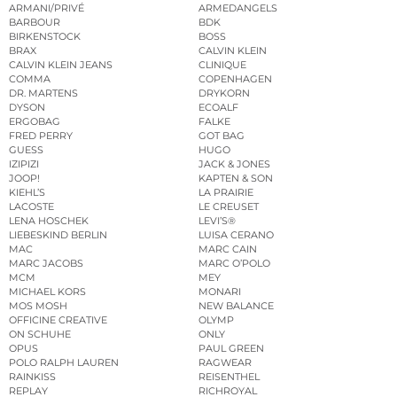
ARMANI/PRIVÉ
ARMEDANGELS
BARBOUR
BDK
BIRKENSTOCK
BOSS
BRAX
CALVIN KLEIN
CALVIN KLEIN JEANS
CLINIQUE
COMMA
COPENHAGEN
DR. MARTENS
DRYKORN
DYSON
ECOALF
ERGOBAG
FALKE
FRED PERRY
GOT BAG
GUESS
HUGO
IZIPIZI
JACK & JONES
JOOP!
KAPTEN & SON
KIEHL’S
LA PRAIRIE
LACOSTE
LE CREUSET
LENA HOSCHEK
LEVI’S®
LIEBESKIND BERLIN
LUISA CERANO
MAC
MARC CAIN
MARC JACOBS
MARC O’POLO
MCM
MEY
MICHAEL KORS
MONARI
MOS MOSH
NEW BALANCE
OFFICINE CREATIVE
OLYMP
ON SCHUHE
ONLY
OPUS
PAUL GREEN
POLO RALPH LAUREN
RAGWEAR
RAINKISS
REISENTHEL
REPLAY
RICHROYAL