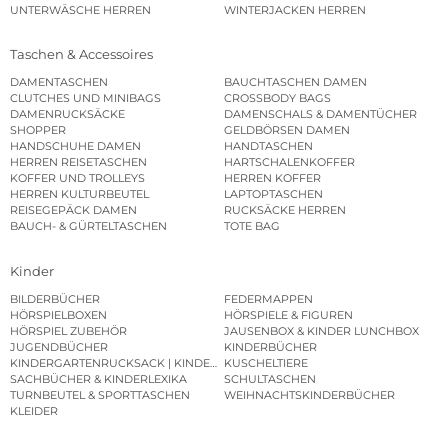
UNTERWÄSCHE HERREN
WINTERJACKEN HERREN
Taschen & Accessoires
DAMENTASCHEN
BAUCHTASCHEN DAMEN
CLUTCHES UND MINIBAGS
CROSSBODY BAGS
DAMENRUCKSÄCKE
DAMENSCHALS & DAMENTÜCHER
SHOPPER
GELDBÖRSEN DAMEN
HANDSCHUHE DAMEN
HANDTASCHEN
HERREN REISETASCHEN
HARTSCHALENKOFFER
KOFFER UND TROLLEYS
HERREN KOFFER
HERREN KULTURBEUTEL
LAPTOPTASCHEN
REISEGEPÄCK DAMEN
RUCKSÄCKE HERREN
BAUCH- & GÜRTELTASCHEN
TOTE BAG
Kinder
BILDERBÜCHER
FEDERMAPPEN
HÖRSPIELBOXEN
HÖRSPIELE & FIGUREN
HÖRSPIEL ZUBEHÖR
JAUSENBOX & KINDER LUNCHBOX
JUGENDBÜCHER
KINDERBÜCHER
KINDERGARTENRUCKSACK | KINDERGARTENBEUTEL
KUSCHELTIERE
SACHBÜCHER & KINDERLEXIKA
SCHULTASCHEN
TURNBEUTEL & SPORTTASCHEN
WEIHNACHTSKINDERBÜCHER
KLEIDER