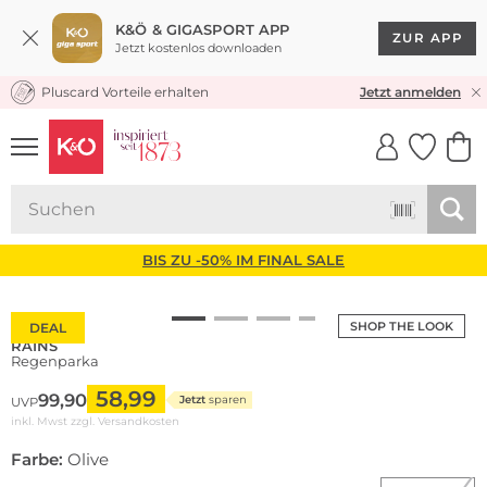
K&Ö & GIGASPORT APP
ZUR APP
Jetzt kostenlos downloaden
Pluscard Vorteile erhalten
KOSTENLOSER VERSAND* & RÜCKVERSAND
Jetzt anmelden
UNSERE APP
CLICK &
CLICK &
COLLECT
RESERVE
BIS ZU -50% IM FINAL SALE
SHOP THE LOOK
DEAL
RAINS
Regenparka
58,99
99,90
Jetzt
sparen
UVP
inkl. Mwst zzgl.
Versandkosten
Farbe:
Olive