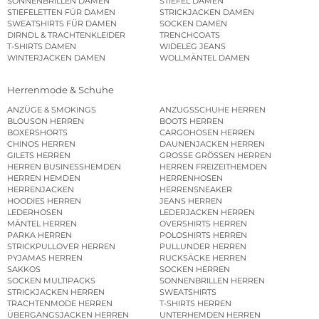
SONNENBRILLEN DAMEN
STIEFEL DAMEN
STIEFELETTEN FÜR DAMEN
STRICKJACKEN DAMEN
SWEATSHIRTS FÜR DAMEN
SOCKEN DAMEN
DIRNDL & TRACHTENKLEIDER
TRENCHCOATS
T-SHIRTS DAMEN
WIDELEG JEANS
WINTERJACKEN DAMEN
WOLLMÄNTEL DAMEN
Herrenmode & Schuhe
ANZÜGE & SMOKINGS
ANZUGSSCHUHE HERREN
BLOUSON HERREN
BOOTS HERREN
BOXERSHORTS
CARGOHOSEN HERREN
CHINOS HERREN
DAUNENJACKEN HERREN
GILETS HERREN
GROSSE GRÖSSEN HERREN
HERREN BUSINESSHEMDEN
HERREN FREIZEITHEMDEN
HERREN HEMDEN
HERRENHOSEN
HERRENJACKEN
HERRENSNEAKER
HOODIES HERREN
JEANS HERREN
LEDERHOSEN
LEDERJACKEN HERREN
MÄNTEL HERREN
OVERSHIRTS HERREN
PARKA HERREN
POLOSHIRTS HERREN
STRICKPULLOVER HERREN
PULLUNDER HERREN
PYJAMAS HERREN
RUCKSÄCKE HERREN
SAKKOS
SOCKEN HERREN
SOCKEN MULTIPACKS
SONNENBRILLEN HERREN
STRICKJACKEN HERREN
SWEATSHIRTS
TRACHTENMODE HERREN
T-SHIRTS HERREN
ÜBERGANGSJACKEN HERREN
UNTERHEMDEN HERREN