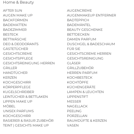
Home & Beauty
AFTER SUN
AUGENCREME
AUGEN MAKE UP
AUGENMAKEUP ENTFERNER
BACKFORMEN
BADTEPPICH
BADEMATTEN
BADEMÄNTEL
BADEZIMMER
BEAUTY GESCHENKE
BESTECK
BETTDECKEN
BETTWÄSCHE
DAMEN PARFUM
DEO & DEODORANTS
DUSCHGEL & BADESCHAUM
GÄSTETÜCHER
FÜR SIE
GESICHTSCREME
GESICHTSCREME HERREN
GESICHTSPFLEGE
GESICHTSREINIGUNG
GESICHTSREINIGUNG HERREN
GLÄSER
GRILLER
GRILLZUBEHÖR
HANDTÜCHER
HERREN PARFUM
KERZEN
KOCHBESTECK
KOCHGESCHIRR
KOCHTÖPFE
KÖRPERPFLEGE
KÜCHENGERÄTE
KUGELSCHREIBER
LAMPEN & LEUCHTEN
LEINTÜCHER & BETTLAKEN
LIPPENSTIFT
LIPPEN MAKE UP
MESSER
MÖBEL
NAGELLACK
UNISEX PARFUMS
PEELING
KOCHGESCHIRR
PORZELLAN
RASIERER & RASUR ZUBEHÖR
RAUMDÜFTE & KERZEN
TEINT | GESICHTS MAKE UP
VASEN