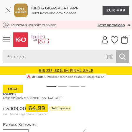
K&Ö & GIGASPORT APP
ZUR APP
Jetzt kostenlos downloaden
Pluscard Vorteile erhalten
KOSTENLOSER VERSAND* & RÜCKVERSAND
Jetzt anmelden
UNSERE APP
CLICK &
CLICK &
COLLECT
RESERVE
BIS ZU -50% IM FINAL SALE
Beliebt!
10 Personen sehen sich diesen Artikel gerade an
DEAL
RAINS
Regenjacke STRING W JACKET
64,99
109,00
Jetzt
sparen
UVP
inkl. Mwst zzgl.
Versandkosten
Farbe:
Schwarz