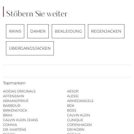
Stöbern Sie weiter
RAINS
DAMEN
BEKLEIDUNG
REGENJACKEN
ÜBERGANGSJACKEN
Topmarken
ADIDAS ORIGINALS
AESOP
AFFENZAHN
ALESSI
ARMANI/PRIVÉ
ARMEDANGELS
BARBOUR
BDK
BIRKENSTOCK
BOSS
BRAX
CALVIN KLEIN
CALVIN KLEIN JEANS
CLINIQUE
COMMA
COPENHAGEN
DR. MARTENS
DRYKORN