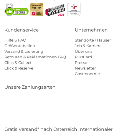
Kundenservice
Unternehmen
Hilfe & FAQ
Standorte / Häuser
Größentabellen
Job & Karriere
Versand & Lieferung
Über uns
Retouren & Reklamationen FAQ
PlusCard
Click & Collect
Presse
Click & Reserve
Newsletter
Gastronomie
Unsere Zahlungsarten
Klarna
Paypal
Mastercard
Visa
Diners
Eps
Shop
Applepay
Amazon
Gratis Versand* nach Österreich Internationaler