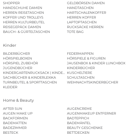
SHOPPER
GELDBÖRSEN DAMEN
HANDSCHUHE DAMEN
HANDTASCHEN
HERREN REISETASCHEN
HARTSCHALENKOFFER
KOFFER UND TROLLEYS
HERREN KOFFER
HERREN KULTURBEUTEL
LAPTOPTASCHEN
REISEGEPÄCK DAMEN
RUCKSÄCKE HERREN
BAUCH- & GÜRTELTASCHEN
TOTE BAG
Kinder
BILDERBÜCHER
FEDERMAPPEN
HÖRSPIELBOXEN
HÖRSPIELE & FIGUREN
HÖRSPIEL ZUBEHÖR
JAUSENBOX & KINDER LUNCHBOX
JUGENDBÜCHER
KINDERBÜCHER
KINDERGARTENRUCKSACK | KINDERGARTENBEUTEL
KUSCHELTIERE
SACHBÜCHER & KINDERLEXIKA
SCHULTASCHEN
TURNBEUTEL & SPORTTASCHEN
WEIHNACHTSKINDERBÜCHER
KLEIDER
Home & Beauty
AFTER SUN
AUGENCREME
AUGEN MAKE UP
AUGENMAKEUP ENTFERNER
BACKFORMEN
BADTEPPICH
BADEMATTEN
BADEMÄNTEL
BADEZIMMER
BEAUTY GESCHENKE
BESTECK
BETTDECKEN