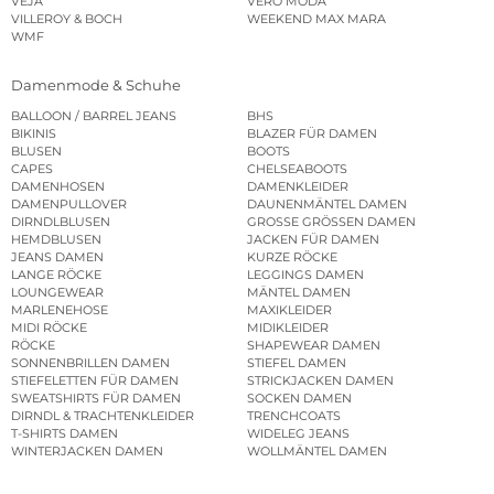
VEJA
VERO MODA
VILLEROY & BOCH
WEEKEND MAX MARA
WMF
Damenmode & Schuhe
BALLOON / BARREL JEANS
BHS
BIKINIS
BLAZER FÜR DAMEN
BLUSEN
BOOTS
CAPES
CHELSEABOOTS
DAMENHOSEN
DAMENKLEIDER
DAMENPULLOVER
DAUNENMÄNTEL DAMEN
DIRNDLBLUSEN
GROSSE GRÖSSEN DAMEN
HEMDBLUSEN
JACKEN FÜR DAMEN
JEANS DAMEN
KURZE RÖCKE
LANGE RÖCKE
LEGGINGS DAMEN
LOUNGEWEAR
MÄNTEL DAMEN
MARLENEHOSE
MAXIKLEIDER
MIDI RÖCKE
MIDIKLEIDER
RÖCKE
SHAPEWEAR DAMEN
SONNENBRILLEN DAMEN
STIEFEL DAMEN
STIEFELETTEN FÜR DAMEN
STRICKJACKEN DAMEN
SWEATSHIRTS FÜR DAMEN
SOCKEN DAMEN
DIRNDL & TRACHTENKLEIDER
TRENCHCOATS
T-SHIRTS DAMEN
WIDELEG JEANS
WINTERJACKEN DAMEN
WOLLMÄNTEL DAMEN