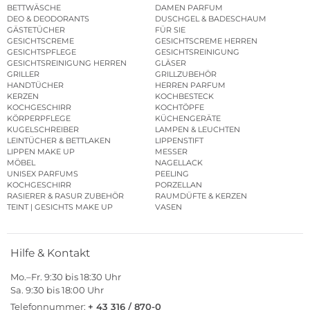
BETTWÄSCHE
DAMEN PARFUM
DEO & DEODORANTS
DUSCHGEL & BADESCHAUM
GÄSTETÜCHER
FÜR SIE
GESICHTSCREME
GESICHTSCREME HERREN
GESICHTSPFLEGE
GESICHTSREINIGUNG
GESICHTSREINIGUNG HERREN
GLÄSER
GRILLER
GRILLZUBEHÖR
HANDTÜCHER
HERREN PARFUM
KERZEN
KOCHBESTECK
KOCHGESCHIRR
KOCHTÖPFE
KÖRPERPFLEGE
KÜCHENGERÄTE
KUGELSCHREIBER
LAMPEN & LEUCHTEN
LEINTÜCHER & BETTLAKEN
LIPPENSTIFT
LIPPEN MAKE UP
MESSER
MÖBEL
NAGELLACK
UNISEX PARFUMS
PEELING
KOCHGESCHIRR
PORZELLAN
RASIERER & RASUR ZUBEHÖR
RAUMDÜFTE & KERZEN
TEINT | GESICHTS MAKE UP
VASEN
Hilfe & Kontakt
Mo.–Fr. 9:30 bis 18:30 Uhr
Sa. 9:30 bis 18:00 Uhr
Telefonnummer:
+ 43 316 / 870-0