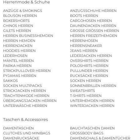
Herrenmode & Schuhe
ANZÜGE & SMOKINGS
ANZUGSSCHUHE HERREN
BLOUSON HERREN
BOOTS HERREN
BOXERSHORTS
CARGOHOSEN HERREN
CHINOS HERREN
DAUNENJACKEN HERREN
GILETS HERREN
GROSSE GRÖSSEN HERREN
HERREN BUSINESSHEMDEN
HERREN FREIZEITHEMDEN
HERREN HEMDEN
HERRENHOSEN
HERRENJACKEN
HERRENSNEAKER
HOODIES HERREN
JEANS HERREN
LEDERHOSEN
LEDERJACKEN HERREN
MÄNTEL HERREN
OVERSHIRTS HERREN
PARKA HERREN
POLOSHIRTS HERREN
STRICKPULLOVER HERREN
PULLUNDER HERREN
PYJAMAS HERREN
RUCKSÄCKE HERREN
SAKKOS
SOCKEN HERREN
SOCKEN MULTIPACKS
SONNENBRILLEN HERREN
STRICKJACKEN HERREN
SWEATSHIRTS
TRACHTENMODE HERREN
T-SHIRTS HERREN
ÜBERGANGSJACKEN HERREN
UNTERHEMDEN HERREN
UNTERWÄSCHE HERREN
WINTERJACKEN HERREN
Taschen & Accessoires
DAMENTASCHEN
BAUCHTASCHEN DAMEN
CLUTCHES UND MINIBAGS
CROSSBODY BAGS
DAMENRUCKSÄCKE
DAMENSCHALS & DAMENTÜCHER