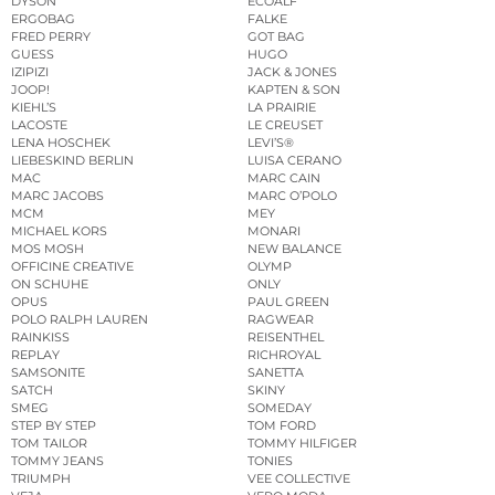
DYSON
ECOALF
ERGOBAG
FALKE
FRED PERRY
GOT BAG
GUESS
HUGO
IZIPIZI
JACK & JONES
JOOP!
KAPTEN & SON
KIEHL’S
LA PRAIRIE
LACOSTE
LE CREUSET
LENA HOSCHEK
LEVI’S®
LIEBESKIND BERLIN
LUISA CERANO
MAC
MARC CAIN
MARC JACOBS
MARC O’POLO
MCM
MEY
MICHAEL KORS
MONARI
MOS MOSH
NEW BALANCE
OFFICINE CREATIVE
OLYMP
ON SCHUHE
ONLY
OPUS
PAUL GREEN
POLO RALPH LAUREN
RAGWEAR
RAINKISS
REISENTHEL
REPLAY
RICHROYAL
SAMSONITE
SANETTA
SATCH
SKINY
SMEG
SOMEDAY
STEP BY STEP
TOM FORD
TOM TAILOR
TOMMY HILFIGER
TOMMY JEANS
TONIES
TRIUMPH
VEE COLLECTIVE