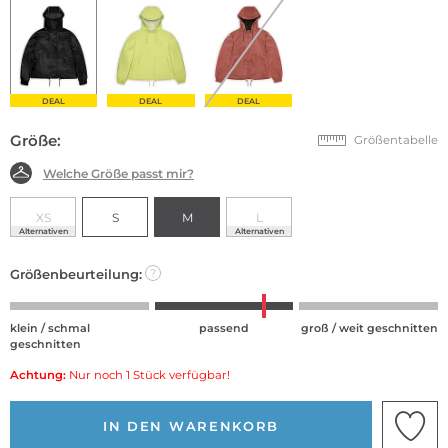
DEAL
DEAL
DEAL
Größe:
Größentabelle
Welche Größe passt mir?
XS
S
M
L
Alternativen
Alternativen
Größenbeurteilung:
?
klein / schmal
passend
groß / weit geschnitten
geschnitten
Achtung:
Nur noch 1 Stück verfügbar!
IN DEN WARENKORB