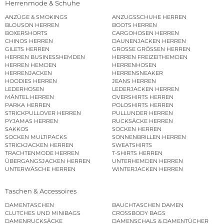
Herrenmode & Schuhe
ANZÜGE & SMOKINGS
ANZUGSSCHUHE HERREN
BLOUSON HERREN
BOOTS HERREN
BOXERSHORTS
CARGOHOSEN HERREN
CHINOS HERREN
DAUNENJACKEN HERREN
GILETS HERREN
GROSSE GRÖSSEN HERREN
HERREN BUSINESSHEMDEN
HERREN FREIZEITHEMDEN
HERREN HEMDEN
HERRENHOSEN
HERRENJACKEN
HERRENSNEAKER
HOODIES HERREN
JEANS HERREN
LEDERHOSEN
LEDERJACKEN HERREN
MÄNTEL HERREN
OVERSHIRTS HERREN
PARKA HERREN
POLOSHIRTS HERREN
STRICKPULLOVER HERREN
PULLUNDER HERREN
PYJAMAS HERREN
RUCKSÄCKE HERREN
SAKKOS
SOCKEN HERREN
SOCKEN MULTIPACKS
SONNENBRILLEN HERREN
STRICKJACKEN HERREN
SWEATSHIRTS
TRACHTENMODE HERREN
T-SHIRTS HERREN
ÜBERGANGSJACKEN HERREN
UNTERHEMDEN HERREN
UNTERWÄSCHE HERREN
WINTERJACKEN HERREN
Taschen & Accessoires
DAMENTASCHEN
BAUCHTASCHEN DAMEN
CLUTCHES UND MINIBAGS
CROSSBODY BAGS
DAMENRUCKSÄCKE
DAMENSCHALS & DAMENTÜCHER