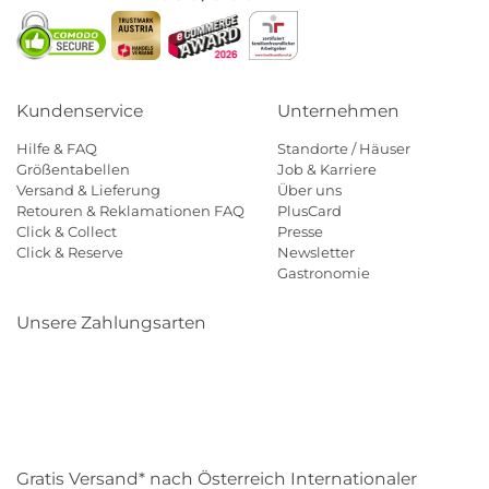
Kundenservice
Unternehmen
Hilfe & FAQ
Standorte / Häuser
Größentabellen
Job & Karriere
Versand & Lieferung
Über uns
Retouren & Reklamationen FAQ
PlusCard
Click & Collect
Presse
Click & Reserve
Newsletter
Gastronomie
Unsere Zahlungsarten
Klarna
Paypal
Mastercard
Visa
Diners
Eps
Shop
Applepay
Amazon
Gratis Versand* nach Österreich Internationaler