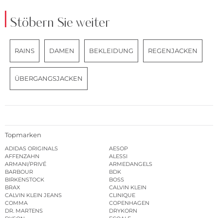
Stöbern Sie weiter
RAINS
DAMEN
BEKLEIDUNG
REGENJACKEN
ÜBERGANGSJACKEN
Topmarken
ADIDAS ORIGINALS
AESOP
AFFENZAHN
ALESSI
ARMANI/PRIVÉ
ARMEDANGELS
BARBOUR
BDK
BIRKENSTOCK
BOSS
BRAX
CALVIN KLEIN
CALVIN KLEIN JEANS
CLINIQUE
COMMA
COPENHAGEN
DR. MARTENS
DRYKORN