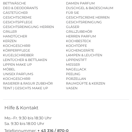
BETTWÄSCHE
DAMEN PARFUM
DEO & DEODORANTS
DUSCHGEL & BADESCHAUM
GÄSTETÜCHER
FÜR SIE
GESICHTSCREME
GESICHTSCREME HERREN
GESICHTSPFLEGE
GESICHTSREINIGUNG
GESICHTSREINIGUNG HERREN
GLÄSER
GRILLER
GRILLZUBEHÖR
HANDTÜCHER
HERREN PARFUM
KERZEN
KOCHBESTECK
KOCHGESCHIRR
KOCHTÖPFE
KÖRPERPFLEGE
KÜCHENGERÄTE
KUGELSCHREIBER
LAMPEN & LEUCHTEN
LEINTÜCHER & BETTLAKEN
LIPPENSTIFT
LIPPEN MAKE UP
MESSER
MÖBEL
NAGELLACK
UNISEX PARFUMS
PEELING
KOCHGESCHIRR
PORZELLAN
RASIERER & RASUR ZUBEHÖR
RAUMDÜFTE & KERZEN
TEINT | GESICHTS MAKE UP
VASEN
Hilfe & Kontakt
Mo.–Fr. 9:30 bis 18:30 Uhr
Sa. 9:30 bis 18:00 Uhr
Telefonnummer:
+ 43 316 / 870-0