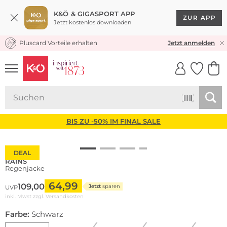
K&Ö & GIGASPORT APP
ZUR APP
Jetzt kostenlos downloaden
Pluscard Vorteile erhalten
KOSTENLOSER VERSAND* & RÜCKVERSAND
Jetzt anmelden
UNSERE APP
CLICK &
CLICK &
COLLECT
RESERVE
BIS ZU -50% IM FINAL SALE
DEAL
RAINS
Regenjacke
64,99
109,00
Jetzt
sparen
UVP
inkl. Mwst zzgl.
Versandkosten
Farbe:
Schwarz