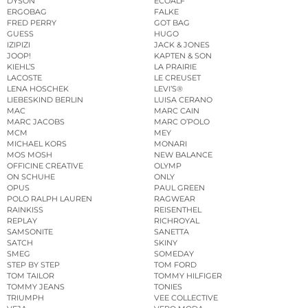
DYSON
ECOALF
ERGOBAG
FALKE
FRED PERRY
GOT BAG
GUESS
HUGO
IZIPIZI
JACK & JONES
JOOP!
KAPTEN & SON
KIEHL’S
LA PRAIRIE
LACOSTE
LE CREUSET
LENA HOSCHEK
LEVI’S®
LIEBESKIND BERLIN
LUISA CERANO
MAC
MARC CAIN
MARC JACOBS
MARC O’POLO
MCM
MEY
MICHAEL KORS
MONARI
MOS MOSH
NEW BALANCE
OFFICINE CREATIVE
OLYMP
ON SCHUHE
ONLY
OPUS
PAUL GREEN
POLO RALPH LAUREN
RAGWEAR
RAINKISS
REISENTHEL
REPLAY
RICHROYAL
SAMSONITE
SANETTA
SATCH
SKINY
SMEG
SOMEDAY
STEP BY STEP
TOM FORD
TOM TAILOR
TOMMY HILFIGER
TOMMY JEANS
TONIES
TRIUMPH
VEE COLLECTIVE