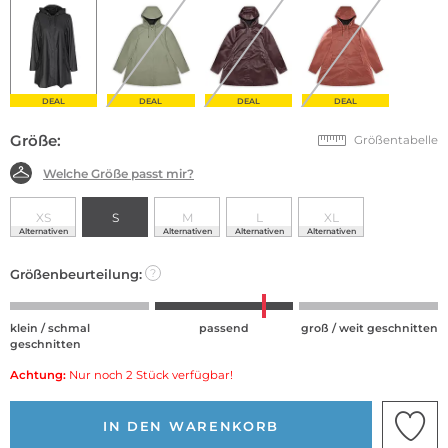
DEAL
DEAL
DEAL
DEAL
Größe:
Größentabelle
Welche Größe passt mir?
XS
S
M
L
XL
Alternativen
Alternativen
Alternativen
Alternativen
Größenbeurteilung:
?
klein / schmal
passend
groß / weit geschnitten
geschnitten
Achtung:
Nur noch 2 Stück verfügbar!
IN DEN WARENKORB