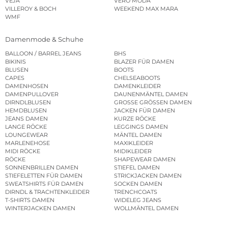
VEJA
VERO MODA
VILLEROY & BOCH
WEEKEND MAX MARA
WMF
Damenmode & Schuhe
BALLOON / BARREL JEANS
BHS
BIKINIS
BLAZER FÜR DAMEN
BLUSEN
BOOTS
CAPES
CHELSEABOOTS
DAMENHOSEN
DAMENKLEIDER
DAMENPULLOVER
DAUNENMÄNTEL DAMEN
DIRNDLBLUSEN
GROSSE GRÖSSEN DAMEN
HEMDBLUSEN
JACKEN FÜR DAMEN
JEANS DAMEN
KURZE RÖCKE
LANGE RÖCKE
LEGGINGS DAMEN
LOUNGEWEAR
MÄNTEL DAMEN
MARLENEHOSE
MAXIKLEIDER
MIDI RÖCKE
MIDIKLEIDER
RÖCKE
SHAPEWEAR DAMEN
SONNENBRILLEN DAMEN
STIEFEL DAMEN
STIEFELETTEN FÜR DAMEN
STRICKJACKEN DAMEN
SWEATSHIRTS FÜR DAMEN
SOCKEN DAMEN
DIRNDL & TRACHTENKLEIDER
TRENCHCOATS
T-SHIRTS DAMEN
WIDELEG JEANS
WINTERJACKEN DAMEN
WOLLMÄNTEL DAMEN