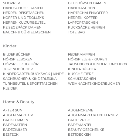
SHOPPER
GELDBÖRSEN DAMEN
HANDSCHUHE DAMEN
HANDTASCHEN
HERREN REISETASCHEN
HARTSCHALENKOFFER
KOFFER UND TROLLEYS
HERREN KOFFER
HERREN KULTURBEUTEL
LAPTOPTASCHEN
REISEGEPÄCK DAMEN
RUCKSÄCKE HERREN
BAUCH- & GÜRTELTASCHEN
TOTE BAG
Kinder
BILDERBÜCHER
FEDERMAPPEN
HÖRSPIELBOXEN
HÖRSPIELE & FIGUREN
HÖRSPIEL ZUBEHÖR
JAUSENBOX & KINDER LUNCHBOX
JUGENDBÜCHER
KINDERBÜCHER
KINDERGARTENRUCKSACK | KINDERGARTENBEUTEL
KUSCHELTIERE
SACHBÜCHER & KINDERLEXIKA
SCHULTASCHEN
TURNBEUTEL & SPORTTASCHEN
WEIHNACHTSKINDERBÜCHER
KLEIDER
Home & Beauty
AFTER SUN
AUGENCREME
AUGEN MAKE UP
AUGENMAKEUP ENTFERNER
BACKFORMEN
BADTEPPICH
BADEMATTEN
BADEMÄNTEL
BADEZIMMER
BEAUTY GESCHENKE
BESTECK
BETTDECKEN