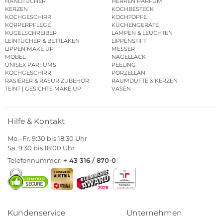
HANDTÜCHER
HERREN PARFUM
KERZEN
KOCHBESTECK
KOCHGESCHIRR
KOCHTÖPFE
KÖRPERPFLEGE
KÜCHENGERÄTE
KUGELSCHREIBER
LAMPEN & LEUCHTEN
LEINTÜCHER & BETTLAKEN
LIPPENSTIFT
LIPPEN MAKE UP
MESSER
MÖBEL
NAGELLACK
UNISEX PARFUMS
PEELING
KOCHGESCHIRR
PORZELLAN
RASIERER & RASUR ZUBEHÖR
RAUMDÜFTE & KERZEN
TEINT | GESICHTS MAKE UP
VASEN
Hilfe & Kontakt
Mo.–Fr. 9:30 bis 18:30 Uhr
Sa. 9:30 bis 18:00 Uhr
Telefonnummer:
+ 43 316 / 870-0
Kundenservice
Unternehmen