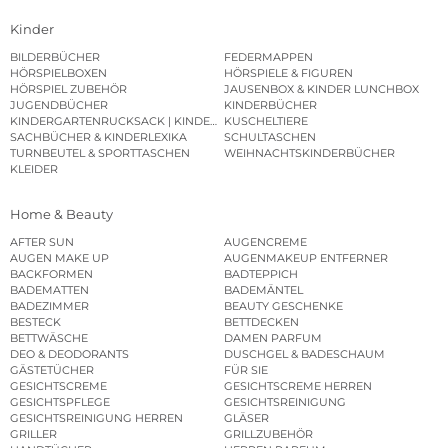
Kinder
BILDERBÜCHER
FEDERMAPPEN
HÖRSPIELBOXEN
HÖRSPIELE & FIGUREN
HÖRSPIEL ZUBEHÖR
JAUSENBOX & KINDER LUNCHBOX
JUGENDBÜCHER
KINDERBÜCHER
KINDERGARTENRUCKSACK | KINDERGARTENBEUTEL
KUSCHELTIERE
SACHBÜCHER & KINDERLEXIKA
SCHULTASCHEN
TURNBEUTEL & SPORTTASCHEN
WEIHNACHTSKINDERBÜCHER
KLEIDER
Home & Beauty
AFTER SUN
AUGENCREME
AUGEN MAKE UP
AUGENMAKEUP ENTFERNER
BACKFORMEN
BADTEPPICH
BADEMATTEN
BADEMÄNTEL
BADEZIMMER
BEAUTY GESCHENKE
BESTECK
BETTDECKEN
BETTWÄSCHE
DAMEN PARFUM
DEO & DEODORANTS
DUSCHGEL & BADESCHAUM
GÄSTETÜCHER
FÜR SIE
GESICHTSCREME
GESICHTSCREME HERREN
GESICHTSPFLEGE
GESICHTSREINIGUNG
GESICHTSREINIGUNG HERREN
GLÄSER
GRILLER
GRILLZUBEHÖR