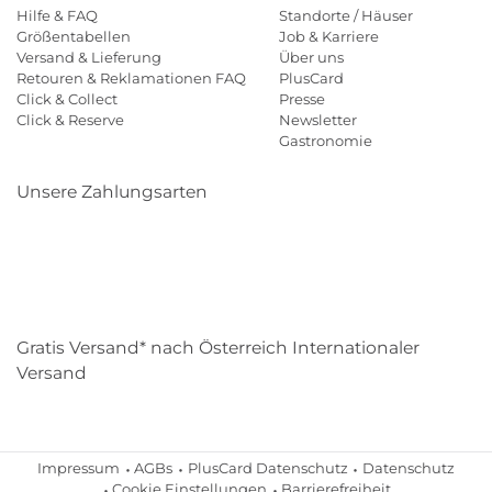
Hilfe & FAQ
Standorte / Häuser
Größentabellen
Job & Karriere
Versand & Lieferung
Über uns
Retouren & Reklamationen FAQ
PlusCard
Click & Collect
Presse
Click & Reserve
Newsletter
Gastronomie
Unsere Zahlungsarten
Klarna
Paypal
Mastercard
Visa
Diners
Eps
Shop
Applepay
Amazon
Gratis Versand* nach Österreich Internationaler
Versand
Impressum
AGBs
PlusCard Datenschutz
Datenschutz
Cookie Einstellungen
Barrierefreiheit