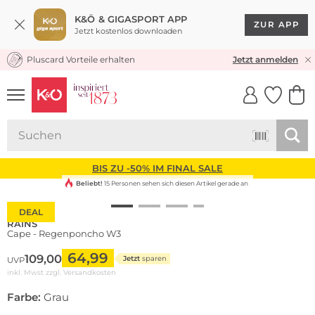
K&Ö & GIGASPORT APP
ZUR APP
Jetzt kostenlos downloaden
Pluscard Vorteile erhalten
KOSTENLOSER VERSAND* & RÜCKVERSAND
Jetzt anmelden
UNSERE APP
CLICK &
CLICK &
COLLECT
RESERVE
BIS ZU -50% IM FINAL SALE
Beliebt!
15 Personen sehen sich diesen Artikel gerade an
DEAL
RAINS
Cape - Regenponcho W3
64,99
109,00
Jetzt
sparen
UVP
inkl. Mwst zzgl.
Versandkosten
Farbe:
Grau