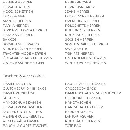
HERREN HEMDEN
HERRENHOSEN
HERRENJACKEN
HERRENSNEAKER
HOODIES HERREN
JEANS HERREN
LEDERHOSEN
LEDERJACKEN HERREN
MÄNTEL HERREN
OVERSHIRTS HERREN
PARKA HERREN
POLOSHIRTS HERREN
STRICKPULLOVER HERREN
PULLUNDER HERREN
PYJAMAS HERREN
RUCKSÄCKE HERREN
SAKKOS
SOCKEN HERREN
SOCKEN MULTIPACKS
SONNENBRILLEN HERREN
STRICKJACKEN HERREN
SWEATSHIRTS
TRACHTENMODE HERREN
T-SHIRTS HERREN
ÜBERGANGSJACKEN HERREN
UNTERHEMDEN HERREN
UNTERWÄSCHE HERREN
WINTERJACKEN HERREN
Taschen & Accessoires
DAMENTASCHEN
BAUCHTASCHEN DAMEN
CLUTCHES UND MINIBAGS
CROSSBODY BAGS
DAMENRUCKSÄCKE
DAMENSCHALS & DAMENTÜCHER
SHOPPER
GELDBÖRSEN DAMEN
HANDSCHUHE DAMEN
HANDTASCHEN
HERREN REISETASCHEN
HARTSCHALENKOFFER
KOFFER UND TROLLEYS
HERREN KOFFER
HERREN KULTURBEUTEL
LAPTOPTASCHEN
REISEGEPÄCK DAMEN
RUCKSÄCKE HERREN
BAUCH- & GÜRTELTASCHEN
TOTE BAG