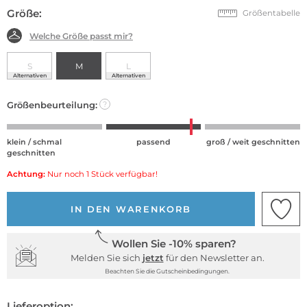
Größe:
Größentabelle
Welche Größe passt mir?
S
M
L
Alternativen
Alternativen
Größenbeurteilung:
?
klein / schmal
passend
groß / weit geschnitten
geschnitten
Achtung:
Nur noch 1 Stück verfügbar!
IN DEN WARENKORB
Wollen Sie -10% sparen?
Melden Sie sich
jetzt
für den Newsletter an.
Beachten Sie die Gutscheinbedingungen.
Lieferoption: