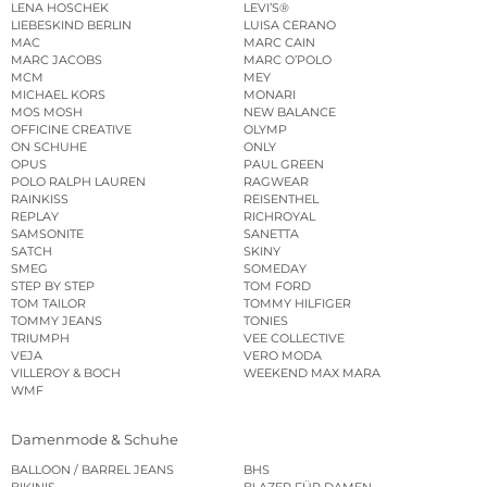
LENA HOSCHEK
LEVI’S®
LIEBESKIND BERLIN
LUISA CERANO
MAC
MARC CAIN
MARC JACOBS
MARC O’POLO
MCM
MEY
MICHAEL KORS
MONARI
MOS MOSH
NEW BALANCE
OFFICINE CREATIVE
OLYMP
ON SCHUHE
ONLY
OPUS
PAUL GREEN
POLO RALPH LAUREN
RAGWEAR
RAINKISS
REISENTHEL
REPLAY
RICHROYAL
SAMSONITE
SANETTA
SATCH
SKINY
SMEG
SOMEDAY
STEP BY STEP
TOM FORD
TOM TAILOR
TOMMY HILFIGER
TOMMY JEANS
TONIES
TRIUMPH
VEE COLLECTIVE
VEJA
VERO MODA
VILLEROY & BOCH
WEEKEND MAX MARA
WMF
Damenmode & Schuhe
BALLOON / BARREL JEANS
BHS
BIKINIS
BLAZER FÜR DAMEN