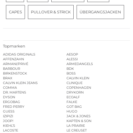
CAPES
PULLOVER & STRICK
ÜBERGANGSJACKEN
Topmarken
ADIDAS ORIGINALS
AESOP
AFFENZAHN
ALESSI
ARMANI/PRIVÉ
ARMEDANGELS
BARBOUR
BDK
BIRKENSTOCK
BOSS
BRAX
CALVIN KLEIN
CALVIN KLEIN JEANS
CLINIQUE
COMMA
COPENHAGEN
DR. MARTENS
DRYKORN
DYSON
ECOALF
ERGOBAG
FALKE
FRED PERRY
GOT BAG
GUESS
HUGO
IZIPIZI
JACK & JONES
JOOP!
KAPTEN & SON
KIEHL’S
LA PRAIRIE
LACOSTE
LE CREUSET