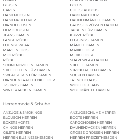
BLUSEN
BOOTS
CAPES
CHELSEABOOTS
DAMENHOSEN
DAMENKLEIDER
DAMENPULLOVER
DAUNENMÄNTEL DAMEN
DIRNDLBLUSEN
GROSSE GRÖSSEN DAMEN
HEMDBLUSEN
JACKEN FÜR DAMEN
JEANS DAMEN
KURZE RÖCKE
LANGE RÖCKE
LEGGINGS DAMEN
LOUNGEWEAR
MÄNTEL DAMEN
MARLENEHOSE
MAXIKLEIDER
MIDI RÖCKE
MIDIKLEIDER
RÖCKE
SHAPEWEAR DAMEN
SONNENBRILLEN DAMEN
STIEFEL DAMEN
STIEFELETTEN FÜR DAMEN
STRICKJACKEN DAMEN
SWEATSHIRTS FÜR DAMEN
SOCKEN DAMEN
DIRNDL & TRACHTENKLEIDER
TRENCHCOATS
T-SHIRTS DAMEN
WIDELEG JEANS
WINTERJACKEN DAMEN
WOLLMÄNTEL DAMEN
Herrenmode & Schuhe
ANZÜGE & SMOKINGS
ANZUGSSCHUHE HERREN
BLOUSON HERREN
BOOTS HERREN
BOXERSHORTS
CARGOHOSEN HERREN
CHINOS HERREN
DAUNENJACKEN HERREN
GILETS HERREN
GROSSE GRÖSSEN HERREN
HERREN BUSINESSHEMDEN
HERREN FREIZEITHEMDEN