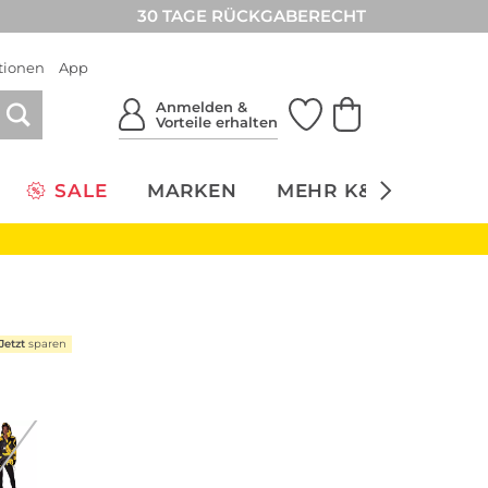
30 TAGE RÜCKGABERECHT
tionen
App
Anmelden &
Vorteile erhalten
SALE
MARKEN
MEHR K&Ö
NACH
Jetzt
sparen