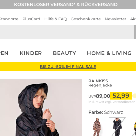
KOSTENLOSER VERSAND* & RÜCKVERSAND
Standorte
PlusCard
Hilfe & FAQ
Geschenkkarte
Newsletter
Ak
REN
KINDER
BEAUTY
HOME & LIVING
BIS ZU -50% IM FINAL SALE
RAINKISS
Regenjacke
52,99
89,00
UVP
inkl. Mwst zzgl.
Versandkosten
Farbe:
Schwarz