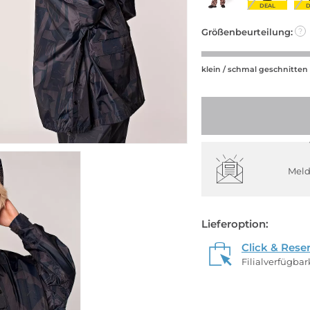
DEAL
D
Größenbeurteilung:
?
klein / schmal geschnitten
Meld
Lieferoption:
Click & Rese
Filialverfügba