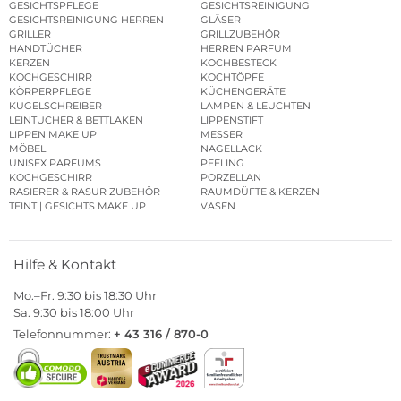
GESICHTSPFLEGE
GESICHTSREINIGUNG
GESICHTSREINIGUNG HERREN
GLÄSER
GRILLER
GRILLZUBEHÖR
HANDTÜCHER
HERREN PARFUM
KERZEN
KOCHBESTECK
KOCHGESCHIRR
KOCHTÖPFE
KÖRPERPFLEGE
KÜCHENGERÄTE
KUGELSCHREIBER
LAMPEN & LEUCHTEN
LEINTÜCHER & BETTLAKEN
LIPPENSTIFT
LIPPEN MAKE UP
MESSER
MÖBEL
NAGELLACK
UNISEX PARFUMS
PEELING
KOCHGESCHIRR
PORZELLAN
RASIERER & RASUR ZUBEHÖR
RAUMDÜFTE & KERZEN
TEINT | GESICHTS MAKE UP
VASEN
Hilfe & Kontakt
Mo.–Fr. 9:30 bis 18:30 Uhr
Sa. 9:30 bis 18:00 Uhr
Telefonnummer:
+ 43 316 / 870-0