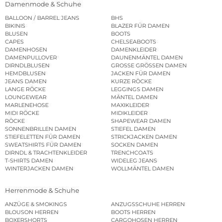
Damenmode & Schuhe
BALLOON / BARREL JEANS
BHS
BIKINIS
BLAZER FÜR DAMEN
BLUSEN
BOOTS
CAPES
CHELSEABOOTS
DAMENHOSEN
DAMENKLEIDER
DAMENPULLOVER
DAUNENMÄNTEL DAMEN
DIRNDLBLUSEN
GROSSE GRÖSSEN DAMEN
HEMDBLUSEN
JACKEN FÜR DAMEN
JEANS DAMEN
KURZE RÖCKE
LANGE RÖCKE
LEGGINGS DAMEN
LOUNGEWEAR
MÄNTEL DAMEN
MARLENEHOSE
MAXIKLEIDER
MIDI RÖCKE
MIDIKLEIDER
RÖCKE
SHAPEWEAR DAMEN
SONNENBRILLEN DAMEN
STIEFEL DAMEN
STIEFELETTEN FÜR DAMEN
STRICKJACKEN DAMEN
SWEATSHIRTS FÜR DAMEN
SOCKEN DAMEN
DIRNDL & TRACHTENKLEIDER
TRENCHCOATS
T-SHIRTS DAMEN
WIDELEG JEANS
WINTERJACKEN DAMEN
WOLLMÄNTEL DAMEN
Herrenmode & Schuhe
ANZÜGE & SMOKINGS
ANZUGSSCHUHE HERREN
BLOUSON HERREN
BOOTS HERREN
BOXERSHORTS
CARGOHOSEN HERREN