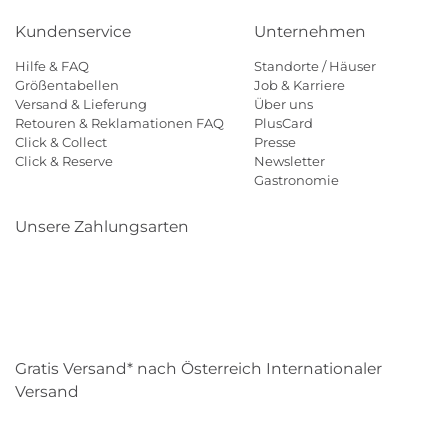
Kundenservice
Unternehmen
Hilfe & FAQ
Standorte / Häuser
Größentabellen
Job & Karriere
Versand & Lieferung
Über uns
Retouren & Reklamationen FAQ
PlusCard
Click & Collect
Presse
Click & Reserve
Newsletter
Gastronomie
Unsere Zahlungsarten
Klarna
Paypal
Mastercard
Visa
Diners
Eps
Shop
Applepay
Amazon
Gratis Versand* nach Österreich Internationaler
Versand