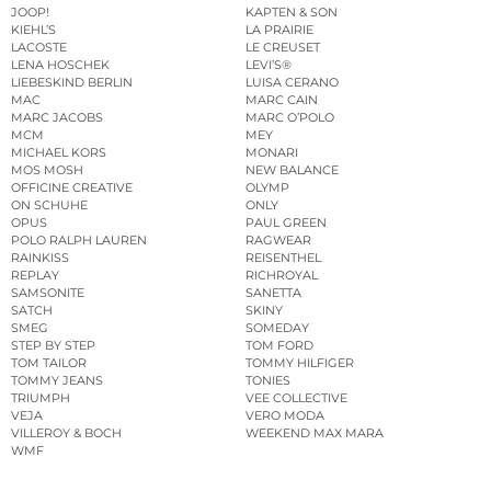
JOOP!
KAPTEN & SON
KIEHL’S
LA PRAIRIE
LACOSTE
LE CREUSET
LENA HOSCHEK
LEVI’S®
LIEBESKIND BERLIN
LUISA CERANO
MAC
MARC CAIN
MARC JACOBS
MARC O’POLO
MCM
MEY
MICHAEL KORS
MONARI
MOS MOSH
NEW BALANCE
OFFICINE CREATIVE
OLYMP
ON SCHUHE
ONLY
OPUS
PAUL GREEN
POLO RALPH LAUREN
RAGWEAR
RAINKISS
REISENTHEL
REPLAY
RICHROYAL
SAMSONITE
SANETTA
SATCH
SKINY
SMEG
SOMEDAY
STEP BY STEP
TOM FORD
TOM TAILOR
TOMMY HILFIGER
TOMMY JEANS
TONIES
TRIUMPH
VEE COLLECTIVE
VEJA
VERO MODA
VILLEROY & BOCH
WEEKEND MAX MARA
WMF