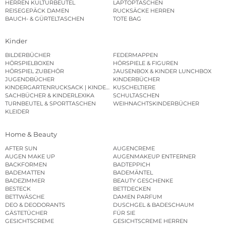
HERREN KULTURBEUTEL
LAPTOPTASCHEN
REISEGEPÄCK DAMEN
RUCKSÄCKE HERREN
BAUCH- & GÜRTELTASCHEN
TOTE BAG
Kinder
BILDERBÜCHER
FEDERMAPPEN
HÖRSPIELBOXEN
HÖRSPIELE & FIGUREN
HÖRSPIEL ZUBEHÖR
JAUSENBOX & KINDER LUNCHBOX
JUGENDBÜCHER
KINDERBÜCHER
KINDERGARTENRUCKSACK | KINDERGARTENBEUTEL
KUSCHELTIERE
SACHBÜCHER & KINDERLEXIKA
SCHULTASCHEN
TURNBEUTEL & SPORTTASCHEN
WEIHNACHTSKINDERBÜCHER
KLEIDER
Home & Beauty
AFTER SUN
AUGENCREME
AUGEN MAKE UP
AUGENMAKEUP ENTFERNER
BACKFORMEN
BADTEPPICH
BADEMATTEN
BADEMÄNTEL
BADEZIMMER
BEAUTY GESCHENKE
BESTECK
BETTDECKEN
BETTWÄSCHE
DAMEN PARFUM
DEO & DEODORANTS
DUSCHGEL & BADESCHAUM
GÄSTETÜCHER
FÜR SIE
GESICHTSCREME
GESICHTSCREME HERREN