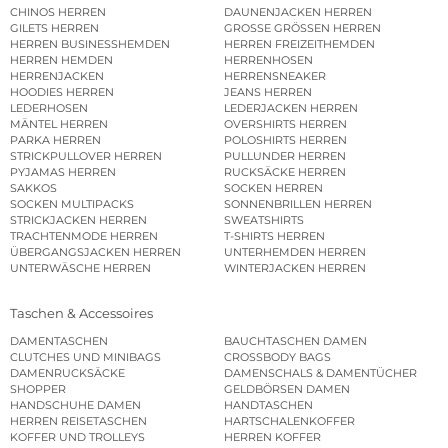
CHINOS HERREN
DAUNENJACKEN HERREN
GILETS HERREN
GROSSE GRÖSSEN HERREN
HERREN BUSINESSHEMDEN
HERREN FREIZEITHEMDEN
HERREN HEMDEN
HERRENHOSEN
HERRENJACKEN
HERRENSNEAKER
HOODIES HERREN
JEANS HERREN
LEDERHOSEN
LEDERJACKEN HERREN
MÄNTEL HERREN
OVERSHIRTS HERREN
PARKA HERREN
POLOSHIRTS HERREN
STRICKPULLOVER HERREN
PULLUNDER HERREN
PYJAMAS HERREN
RUCKSÄCKE HERREN
SAKKOS
SOCKEN HERREN
SOCKEN MULTIPACKS
SONNENBRILLEN HERREN
STRICKJACKEN HERREN
SWEATSHIRTS
TRACHTENMODE HERREN
T-SHIRTS HERREN
ÜBERGANGSJACKEN HERREN
UNTERHEMDEN HERREN
UNTERWÄSCHE HERREN
WINTERJACKEN HERREN
Taschen & Accessoires
DAMENTASCHEN
BAUCHTASCHEN DAMEN
CLUTCHES UND MINIBAGS
CROSSBODY BAGS
DAMENRUCKSÄCKE
DAMENSCHALS & DAMENTÜCHER
SHOPPER
GELDBÖRSEN DAMEN
HANDSCHUHE DAMEN
HANDTASCHEN
HERREN REISETASCHEN
HARTSCHALENKOFFER
KOFFER UND TROLLEYS
HERREN KOFFER