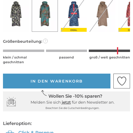
DEAL
DE
Größenbeurteilung:
?
klein / schmal
passend
groß / weit geschnitten
geschnitten
IN DEN WARENKORB
Wollen Sie -10% sparen?
Melden Sie sich
jetzt
für den Newsletter an.
Beachten Sie die Gutscheinbedingungen.
Lieferoption:
Click & Reserve