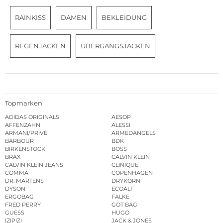
RAINKISS
DAMEN
BEKLEIDUNG
REGENJACKEN
ÜBERGANGSJACKEN
Topmarken
ADIDAS ORIGINALS
AESOP
AFFENZAHN
ALESSI
ARMANI/PRIVÉ
ARMEDANGELS
BARBOUR
BDK
BIRKENSTOCK
BOSS
BRAX
CALVIN KLEIN
CALVIN KLEIN JEANS
CLINIQUE
COMMA
COPENHAGEN
DR. MARTENS
DRYKORN
DYSON
ECOALF
ERGOBAG
FALKE
FRED PERRY
GOT BAG
GUESS
HUGO
IZIPIZI
JACK & JONES