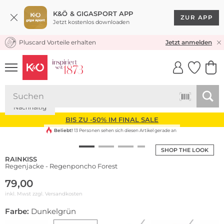
K&Ö & GIGASPORT APP
ZUR APP
Jetzt kostenlos downloaden
Pluscard Vorteile erhalten
KOSTENLOSER VERSAND* & RÜCKVERSAND
Jetzt anmelden
UNSERE APP
CLICK &
CLICK &
COLLECT
RESERVE
Nachhaltig
BIS ZU -50% IM FINAL SALE
Beliebt!
13 Personen sehen sich diesen Artikel gerade an
SHOP THE LOOK
RAINKISS
Regenjacke - Regenponcho Forest
79,00
inkl. Mwst zzgl.
Versandkosten
Farbe:
Dunkelgrün