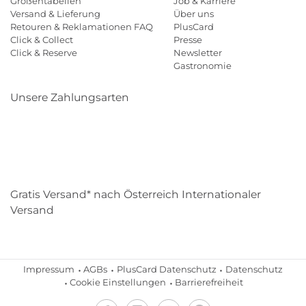
Größentabellen
Job & Karriere
Versand & Lieferung
Über uns
Retouren & Reklamationen FAQ
PlusCard
Click & Collect
Presse
Click & Reserve
Newsletter
Gastronomie
Unsere Zahlungsarten
Klarna
Paypal
Mastercard
Visa
Diners
Eps
Shop
Applepay
Amazon
Gratis Versand* nach Österreich Internationaler
Versand
Impressum
AGBs
PlusCard Datenschutz
Datenschutz
Cookie Einstellungen
Barrierefreiheit