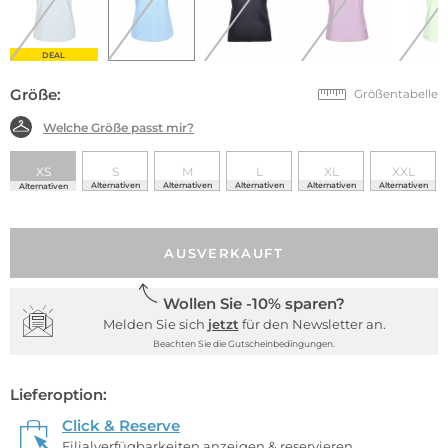
DEAL
Größe:
Größentabelle
Welche Größe passt mir?
XS
S
M
L
XL
XXL
Alternativen
Alternativen
Alternativen
Alternativen
Alternativen
Alternativen
AUSVERKAUFT
Wollen Sie -10% sparen?
Melden Sie sich
jetzt
für den Newsletter an.
Beachten Sie die Gutscheinbedingungen.
Lieferoption:
Click & Reserve
Filialverfügbarkeiten anzeigen & reservieren