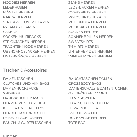
HOODIES HERREN
JEANS HERREN
LEDERHOSEN
LEDERJACKEN HERREN
MÄNTEL HERREN
OVERSHIRTS HERREN
PARKA HERREN
POLOSHIRTS HERREN
STRICKPULLOVER HERREN
PULLUNDER HERREN
PYJAMAS HERREN
RUCKSÄCKE HERREN
SAKKOS
SOCKEN HERREN
SOCKEN MULTIPACKS
SONNENBRILLEN HERREN
STRICKJACKEN HERREN
SWEATSHIRTS
TRACHTENMODE HERREN
T-SHIRTS HERREN
ÜBERGANGSJACKEN HERREN
UNTERHEMDEN HERREN
UNTERWÄSCHE HERREN
WINTERJACKEN HERREN
Taschen & Accessoires
DAMENTASCHEN
BAUCHTASCHEN DAMEN
CLUTCHES UND MINIBAGS
CROSSBODY BAGS
DAMENRUCKSÄCKE
DAMENSCHALS & DAMENTÜCHER
SHOPPER
GELDBÖRSEN DAMEN
HANDSCHUHE DAMEN
HANDTASCHEN
HERREN REISETASCHEN
HARTSCHALENKOFFER
KOFFER UND TROLLEYS
HERREN KOFFER
HERREN KULTURBEUTEL
LAPTOPTASCHEN
REISEGEPÄCK DAMEN
RUCKSÄCKE HERREN
BAUCH- & GÜRTELTASCHEN
TOTE BAG
Kinder