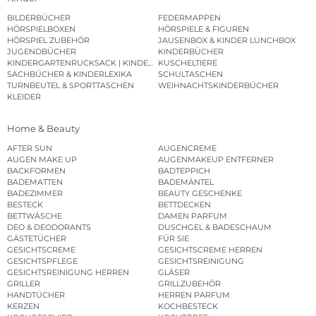
BILDERBÜCHER
FEDERMAPPEN
HÖRSPIELBOXEN
HÖRSPIELE & FIGUREN
HÖRSPIEL ZUBEHÖR
JAUSENBOX & KINDER LUNCHBOX
JUGENDBÜCHER
KINDERBÜCHER
KINDERGARTENRUCKSACK | KINDERGARTENBEUTEL
KUSCHELTIERE
SACHBÜCHER & KINDERLEXIKA
SCHULTASCHEN
TURNBEUTEL & SPORTTASCHEN
WEIHNACHTSKINDERBÜCHER
KLEIDER
Home & Beauty
AFTER SUN
AUGENCREME
AUGEN MAKE UP
AUGENMAKEUP ENTFERNER
BACKFORMEN
BADTEPPICH
BADEMATTEN
BADEMÄNTEL
BADEZIMMER
BEAUTY GESCHENKE
BESTECK
BETTDECKEN
BETTWÄSCHE
DAMEN PARFUM
DEO & DEODORANTS
DUSCHGEL & BADESCHAUM
GÄSTETÜCHER
FÜR SIE
GESICHTSCREME
GESICHTSCREME HERREN
GESICHTSPFLEGE
GESICHTSREINIGUNG
GESICHTSREINIGUNG HERREN
GLÄSER
GRILLER
GRILLZUBEHÖR
HANDTÜCHER
HERREN PARFUM
KERZEN
KOCHBESTECK