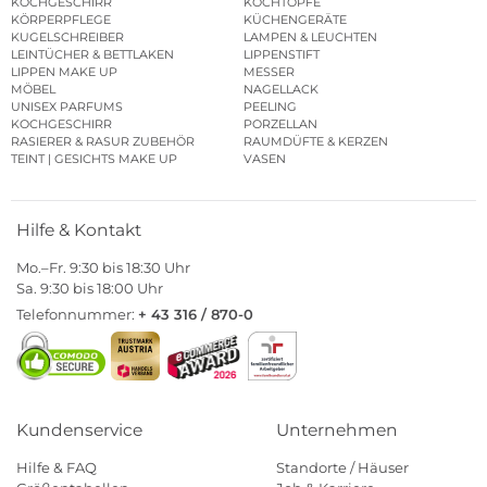
KOCHGESCHIRR
KOCHTÖPFE
KÖRPERPFLEGE
KÜCHENGERÄTE
KUGELSCHREIBER
LAMPEN & LEUCHTEN
LEINTÜCHER & BETTLAKEN
LIPPENSTIFT
LIPPEN MAKE UP
MESSER
MÖBEL
NAGELLACK
UNISEX PARFUMS
PEELING
KOCHGESCHIRR
PORZELLAN
RASIERER & RASUR ZUBEHÖR
RAUMDÜFTE & KERZEN
TEINT | GESICHTS MAKE UP
VASEN
Hilfe & Kontakt
Mo.–Fr. 9:30 bis 18:30 Uhr
Sa. 9:30 bis 18:00 Uhr
Telefonnummer:
+ 43 316 / 870-0
Kundenservice
Unternehmen
Hilfe & FAQ
Standorte / Häuser