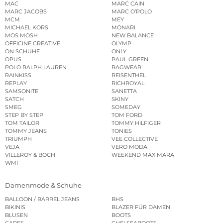
MAC
MARC CAIN
MARC JACOBS
MARC O’POLO
MCM
MEY
MICHAEL KORS
MONARI
MOS MOSH
NEW BALANCE
OFFICINE CREATIVE
OLYMP
ON SCHUHE
ONLY
OPUS
PAUL GREEN
POLO RALPH LAUREN
RAGWEAR
RAINKISS
REISENTHEL
REPLAY
RICHROYAL
SAMSONITE
SANETTA
SATCH
SKINY
SMEG
SOMEDAY
STEP BY STEP
TOM FORD
TOM TAILOR
TOMMY HILFIGER
TOMMY JEANS
TONIES
TRIUMPH
VEE COLLECTIVE
VEJA
VERO MODA
VILLEROY & BOCH
WEEKEND MAX MARA
WMF
Damenmode & Schuhe
BALLOON / BARREL JEANS
BHS
BIKINIS
BLAZER FÜR DAMEN
BLUSEN
BOOTS
CAPES
CHELSEABOOTS