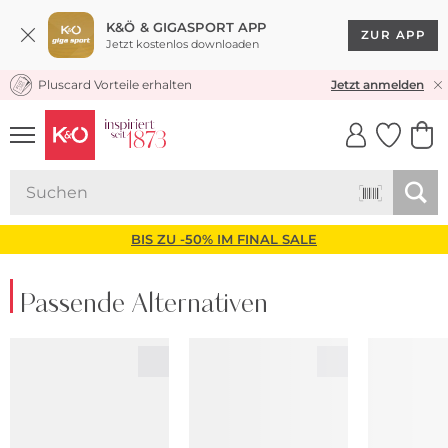
K&Ö & GIGASPORT APP
ZUR APP
Jetzt kostenlos downloaden
Pluscard Vorteile erhalten
KOSTENLOSER VERSAND* & RÜCKVERSAND
Jetzt anmelden
UNSERE APP
CLICK &
CLICK &
COLLECT
RESERVE
BIS ZU -50% IM FINAL SALE
Passende Alternativen