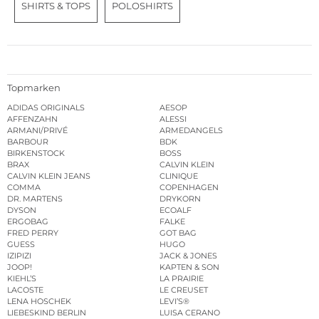
SHIRTS & TOPS
POLOSHIRTS
Topmarken
ADIDAS ORIGINALS
AESOP
AFFENZAHN
ALESSI
ARMANI/PRIVÉ
ARMEDANGELS
BARBOUR
BDK
BIRKENSTOCK
BOSS
BRAX
CALVIN KLEIN
CALVIN KLEIN JEANS
CLINIQUE
COMMA
COPENHAGEN
DR. MARTENS
DRYKORN
DYSON
ECOALF
ERGOBAG
FALKE
FRED PERRY
GOT BAG
GUESS
HUGO
IZIPIZI
JACK & JONES
JOOP!
KAPTEN & SON
KIEHL’S
LA PRAIRIE
LACOSTE
LE CREUSET
LENA HOSCHEK
LEVI’S®
LIEBESKIND BERLIN
LUISA CERANO