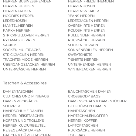
HERREN BUSINESSHEMDEN
HERREN FREIZEITHEMDEN
HERREN HEMDEN
HERRENHOSEN
HERRENJACKEN
HERRENSNEAKER
HOODIES HERREN
JEANS HERREN
LEDERHOSEN
LEDERJACKEN HERREN
MÄNTEL HERREN
OVERSHIRTS HERREN
PARKA HERREN
POLOSHIRTS HERREN
STRICKPULLOVER HERREN
PULLUNDER HERREN
PYJAMAS HERREN
RUCKSÄCKE HERREN
SAKKOS
SOCKEN HERREN
SOCKEN MULTIPACKS
SONNENBRILLEN HERREN
STRICKJACKEN HERREN
SWEATSHIRTS
TRACHTENMODE HERREN
T-SHIRTS HERREN
ÜBERGANGSJACKEN HERREN
UNTERHEMDEN HERREN
UNTERWÄSCHE HERREN
WINTERJACKEN HERREN
Taschen & Accessoires
DAMENTASCHEN
BAUCHTASCHEN DAMEN
CLUTCHES UND MINIBAGS
CROSSBODY BAGS
DAMENRUCKSÄCKE
DAMENSCHALS & DAMENTÜCHER
SHOPPER
GELDBÖRSEN DAMEN
HANDSCHUHE DAMEN
HANDTASCHEN
HERREN REISETASCHEN
HARTSCHALENKOFFER
KOFFER UND TROLLEYS
HERREN KOFFER
HERREN KULTURBEUTEL
LAPTOPTASCHEN
REISEGEPÄCK DAMEN
RUCKSÄCKE HERREN
BAUCH- & GÜRTELTASCHEN
TOTE BAG