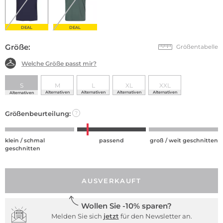
DEAL
DEAL
Größe:
Größentabelle
Welche Größe passt mir?
S
M
L
XL
XXL
Alternativen
Alternativen
Alternativen
Alternativen
Alternativen
Größenbeurteilung:
?
klein / schmal
passend
groß / weit geschnitten
geschnitten
AUSVERKAUFT
Wollen Sie -10% sparen?
Melden Sie sich
jetzt
für den Newsletter an.