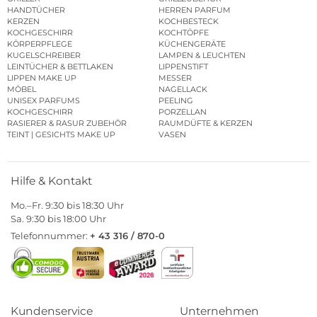
HANDTÜCHER
HERREN PARFUM
KERZEN
KOCHBESTECK
KOCHGESCHIRR
KOCHTÖPFE
KÖRPERPFLEGE
KÜCHENGERÄTE
KUGELSCHREIBER
LAMPEN & LEUCHTEN
LEINTÜCHER & BETTLAKEN
LIPPENSTIFT
LIPPEN MAKE UP
MESSER
MÖBEL
NAGELLACK
UNISEX PARFUMS
PEELING
KOCHGESCHIRR
PORZELLAN
RASIERER & RASUR ZUBEHÖR
RAUMDÜFTE & KERZEN
TEINT | GESICHTS MAKE UP
VASEN
Hilfe & Kontakt
Mo.–Fr. 9:30 bis 18:30 Uhr
Sa. 9:30 bis 18:00 Uhr
Telefonnummer:
+ 43 316 / 870-0
Kundenservice
Unternehmen