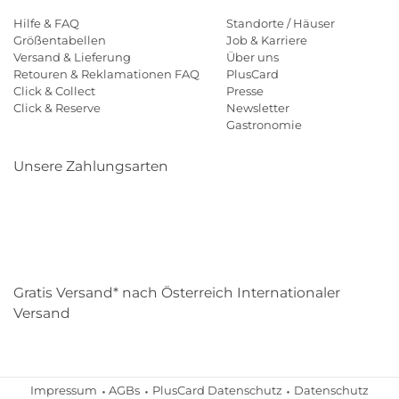
Hilfe & FAQ
Standorte / Häuser
Größentabellen
Job & Karriere
Versand & Lieferung
Über uns
Retouren & Reklamationen FAQ
PlusCard
Click & Collect
Presse
Click & Reserve
Newsletter
Gastronomie
Unsere Zahlungsarten
Klarna
Paypal
Mastercard
Visa
Diners
Eps
Shop
Applepay
Amazon
Gratis Versand* nach Österreich Internationaler
Versand
Impressum
AGBs
PlusCard Datenschutz
Datenschutz