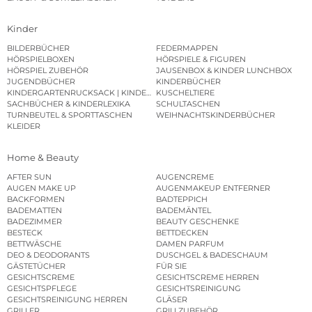
Kinder
BILDERBÜCHER
FEDERMAPPEN
HÖRSPIELBOXEN
HÖRSPIELE & FIGUREN
HÖRSPIEL ZUBEHÖR
JAUSENBOX & KINDER LUNCHBOX
JUGENDBÜCHER
KINDERBÜCHER
KINDERGARTENRUCKSACK | KINDERGARTENBEUTEL
KUSCHELTIERE
SACHBÜCHER & KINDERLEXIKA
SCHULTASCHEN
TURNBEUTEL & SPORTTASCHEN
WEIHNACHTSKINDERBÜCHER
KLEIDER
Home & Beauty
AFTER SUN
AUGENCREME
AUGEN MAKE UP
AUGENMAKEUP ENTFERNER
BACKFORMEN
BADTEPPICH
BADEMATTEN
BADEMÄNTEL
BADEZIMMER
BEAUTY GESCHENKE
BESTECK
BETTDECKEN
BETTWÄSCHE
DAMEN PARFUM
DEO & DEODORANTS
DUSCHGEL & BADESCHAUM
GÄSTETÜCHER
FÜR SIE
GESICHTSCREME
GESICHTSCREME HERREN
GESICHTSPFLEGE
GESICHTSREINIGUNG
GESICHTSREINIGUNG HERREN
GLÄSER
GRILLER
GRILLZUBEHÖR