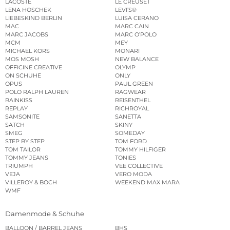
LACOSTE
LE CREUSET
LENA HOSCHEK
LEVI’S®
LIEBESKIND BERLIN
LUISA CERANO
MAC
MARC CAIN
MARC JACOBS
MARC O’POLO
MCM
MEY
MICHAEL KORS
MONARI
MOS MOSH
NEW BALANCE
OFFICINE CREATIVE
OLYMP
ON SCHUHE
ONLY
OPUS
PAUL GREEN
POLO RALPH LAUREN
RAGWEAR
RAINKISS
REISENTHEL
REPLAY
RICHROYAL
SAMSONITE
SANETTA
SATCH
SKINY
SMEG
SOMEDAY
STEP BY STEP
TOM FORD
TOM TAILOR
TOMMY HILFIGER
TOMMY JEANS
TONIES
TRIUMPH
VEE COLLECTIVE
VEJA
VERO MODA
VILLEROY & BOCH
WEEKEND MAX MARA
WMF
Damenmode & Schuhe
BALLOON / BARREL JEANS
BHS