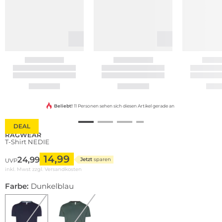
Beliebt!
11 Personen sehen sich diesen Artikel gerade an
DEAL
RAGWEAR
T-Shirt NEDIE
14,99
24,99
Jetzt
sparen
UVP
inkl. Mwst zzgl.
Versandkosten
Farbe:
Dunkelblau