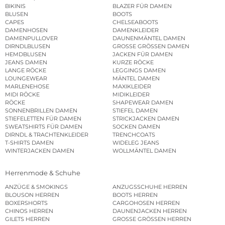
BIKINIS
BLAZER FÜR DAMEN
BLUSEN
BOOTS
CAPES
CHELSEABOOTS
DAMENHOSEN
DAMENKLEIDER
DAMENPULLOVER
DAUNENMÄNTEL DAMEN
DIRNDLBLUSEN
GROSSE GRÖSSEN DAMEN
HEMDBLUSEN
JACKEN FÜR DAMEN
JEANS DAMEN
KURZE RÖCKE
LANGE RÖCKE
LEGGINGS DAMEN
LOUNGEWEAR
MÄNTEL DAMEN
MARLENEHOSE
MAXIKLEIDER
MIDI RÖCKE
MIDIKLEIDER
RÖCKE
SHAPEWEAR DAMEN
SONNENBRILLEN DAMEN
STIEFEL DAMEN
STIEFELETTEN FÜR DAMEN
STRICKJACKEN DAMEN
SWEATSHIRTS FÜR DAMEN
SOCKEN DAMEN
DIRNDL & TRACHTENKLEIDER
TRENCHCOATS
T-SHIRTS DAMEN
WIDELEG JEANS
WINTERJACKEN DAMEN
WOLLMÄNTEL DAMEN
Herrenmode & Schuhe
ANZÜGE & SMOKINGS
ANZUGSSCHUHE HERREN
BLOUSON HERREN
BOOTS HERREN
BOXERSHORTS
CARGOHOSEN HERREN
CHINOS HERREN
DAUNENJACKEN HERREN
GILETS HERREN
GROSSE GRÖSSEN HERREN