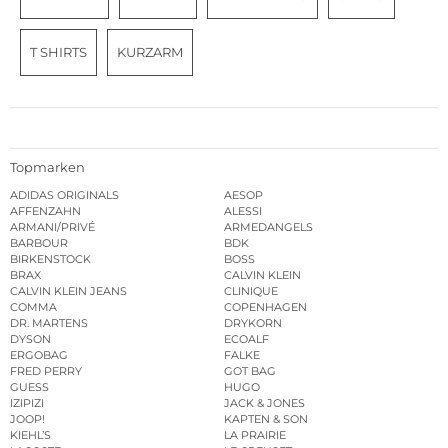
T SHIRTS
KURZARM
Topmarken
ADIDAS ORIGINALS
AESOP
AFFENZAHN
ALESSI
ARMANI/PRIVÉ
ARMEDANGELS
BARBOUR
BDK
BIRKENSTOCK
BOSS
BRAX
CALVIN KLEIN
CALVIN KLEIN JEANS
CLINIQUE
COMMA
COPENHAGEN
DR. MARTENS
DRYKORN
DYSON
ECOALF
ERGOBAG
FALKE
FRED PERRY
GOT BAG
GUESS
HUGO
IZIPIZI
JACK & JONES
JOOP!
KAPTEN & SON
KIEHL’S
LA PRAIRIE