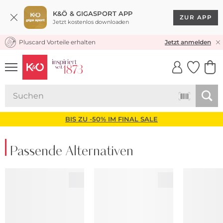
K&Ö & GIGASPORT APP
ZUR APP
Jetzt kostenlos downloaden
Pluscard Vorteile erhalten
KOSTENLOSER VERSAND* & RÜCKVERSAND
Jetzt anmelden
UNSERE APP
CLICK &
CLICK &
COLLECT
RESERVE
BIS ZU -50% IM FINAL SALE
Passende Alternativen