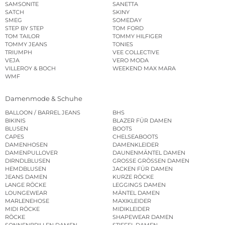
SAMSONITE
SANETTA
SATCH
SKINY
SMEG
SOMEDAY
STEP BY STEP
TOM FORD
TOM TAILOR
TOMMY HILFIGER
TOMMY JEANS
TONIES
TRIUMPH
VEE COLLECTIVE
VEJA
VERO MODA
VILLEROY & BOCH
WEEKEND MAX MARA
WMF
Damenmode & Schuhe
BALLOON / BARREL JEANS
BHS
BIKINIS
BLAZER FÜR DAMEN
BLUSEN
BOOTS
CAPES
CHELSEABOOTS
DAMENHOSEN
DAMENKLEIDER
DAMENPULLOVER
DAUNENMÄNTEL DAMEN
DIRNDLBLUSEN
GROSSE GRÖSSEN DAMEN
HEMDBLUSEN
JACKEN FÜR DAMEN
JEANS DAMEN
KURZE RÖCKE
LANGE RÖCKE
LEGGINGS DAMEN
LOUNGEWEAR
MÄNTEL DAMEN
MARLENEHOSE
MAXIKLEIDER
MIDI RÖCKE
MIDIKLEIDER
RÖCKE
SHAPEWEAR DAMEN