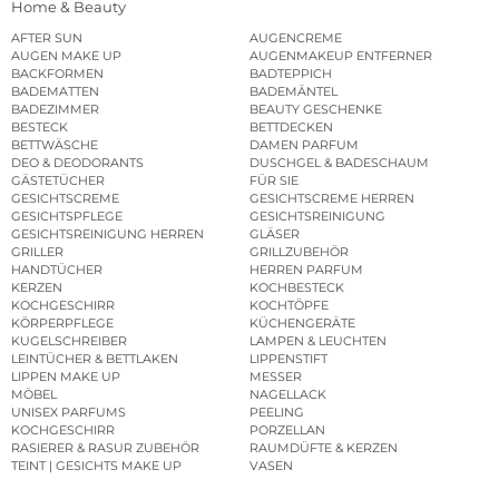
Home & Beauty
AFTER SUN
AUGENCREME
AUGEN MAKE UP
AUGENMAKEUP ENTFERNER
BACKFORMEN
BADTEPPICH
BADEMATTEN
BADEMÄNTEL
BADEZIMMER
BEAUTY GESCHENKE
BESTECK
BETTDECKEN
BETTWÄSCHE
DAMEN PARFUM
DEO & DEODORANTS
DUSCHGEL & BADESCHAUM
GÄSTETÜCHER
FÜR SIE
GESICHTSCREME
GESICHTSCREME HERREN
GESICHTSPFLEGE
GESICHTSREINIGUNG
GESICHTSREINIGUNG HERREN
GLÄSER
GRILLER
GRILLZUBEHÖR
HANDTÜCHER
HERREN PARFUM
KERZEN
KOCHBESTECK
KOCHGESCHIRR
KOCHTÖPFE
KÖRPERPFLEGE
KÜCHENGERÄTE
KUGELSCHREIBER
LAMPEN & LEUCHTEN
LEINTÜCHER & BETTLAKEN
LIPPENSTIFT
LIPPEN MAKE UP
MESSER
MÖBEL
NAGELLACK
UNISEX PARFUMS
PEELING
KOCHGESCHIRR
PORZELLAN
RASIERER & RASUR ZUBEHÖR
RAUMDÜFTE & KERZEN
TEINT | GESICHTS MAKE UP
VASEN