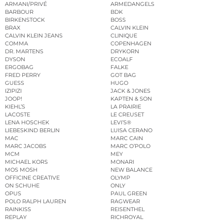
ARMANI/PRIVÉ
ARMEDANGELS
BARBOUR
BDK
BIRKENSTOCK
BOSS
BRAX
CALVIN KLEIN
CALVIN KLEIN JEANS
CLINIQUE
COMMA
COPENHAGEN
DR. MARTENS
DRYKORN
DYSON
ECOALF
ERGOBAG
FALKE
FRED PERRY
GOT BAG
GUESS
HUGO
IZIPIZI
JACK & JONES
JOOP!
KAPTEN & SON
KIEHL’S
LA PRAIRIE
LACOSTE
LE CREUSET
LENA HOSCHEK
LEVI’S®
LIEBESKIND BERLIN
LUISA CERANO
MAC
MARC CAIN
MARC JACOBS
MARC O’POLO
MCM
MEY
MICHAEL KORS
MONARI
MOS MOSH
NEW BALANCE
OFFICINE CREATIVE
OLYMP
ON SCHUHE
ONLY
OPUS
PAUL GREEN
POLO RALPH LAUREN
RAGWEAR
RAINKISS
REISENTHEL
REPLAY
RICHROYAL