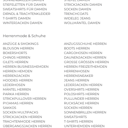
SONNENBRILLEN DAMEN
STIEFEL DAMEN
STIEFELETTEN FÜR DAMEN
STRICKJACKEN DAMEN
SWEATSHIRTS FÜR DAMEN
SOCKEN DAMEN
DIRNDL & TRACHTENKLEIDER
TRENCHCOATS
T-SHIRTS DAMEN
WIDELEG JEANS
WINTERJACKEN DAMEN
WOLLMÄNTEL DAMEN
Herrenmode & Schuhe
ANZÜGE & SMOKINGS
ANZUGSSCHUHE HERREN
BLOUSON HERREN
BOOTS HERREN
BOXERSHORTS
CARGOHOSEN HERREN
CHINOS HERREN
DAUNENJACKEN HERREN
GILETS HERREN
GROSSE GRÖSSEN HERREN
HERREN BUSINESSHEMDEN
HERREN FREIZEITHEMDEN
HERREN HEMDEN
HERRENHOSEN
HERRENJACKEN
HERRENSNEAKER
HOODIES HERREN
JEANS HERREN
LEDERHOSEN
LEDERJACKEN HERREN
MÄNTEL HERREN
OVERSHIRTS HERREN
PARKA HERREN
POLOSHIRTS HERREN
STRICKPULLOVER HERREN
PULLUNDER HERREN
PYJAMAS HERREN
RUCKSÄCKE HERREN
SAKKOS
SOCKEN HERREN
SOCKEN MULTIPACKS
SONNENBRILLEN HERREN
STRICKJACKEN HERREN
SWEATSHIRTS
TRACHTENMODE HERREN
T-SHIRTS HERREN
ÜBERGANGSJACKEN HERREN
UNTERHEMDEN HERREN