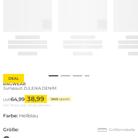
DEAL
RAGWEAR
Jumpsuit ZULEIKA DENIM
38,99
64,99
Jetzt
sparen
UVP
inkl. Mwst zzgl.
Versandkosten
Farbe:
Hellblau
Größe:
Größentabelle