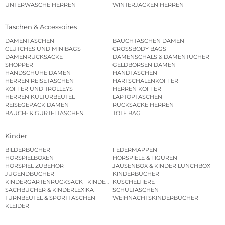
UNTERWÄSCHE HERREN
WINTERJACKEN HERREN
Taschen & Accessoires
DAMENTASCHEN
BAUCHTASCHEN DAMEN
CLUTCHES UND MINIBAGS
CROSSBODY BAGS
DAMENRUCKSÄCKE
DAMENSCHALS & DAMENTÜCHER
SHOPPER
GELDBÖRSEN DAMEN
HANDSCHUHE DAMEN
HANDTASCHEN
HERREN REISETASCHEN
HARTSCHALENKOFFER
KOFFER UND TROLLEYS
HERREN KOFFER
HERREN KULTURBEUTEL
LAPTOPTASCHEN
REISEGEPÄCK DAMEN
RUCKSÄCKE HERREN
BAUCH- & GÜRTELTASCHEN
TOTE BAG
Kinder
BILDERBÜCHER
FEDERMAPPEN
HÖRSPIELBOXEN
HÖRSPIELE & FIGUREN
HÖRSPIEL ZUBEHÖR
JAUSENBOX & KINDER LUNCHBOX
JUGENDBÜCHER
KINDERBÜCHER
KINDERGARTENRUCKSACK | KINDERGARTENBEUTEL
KUSCHELTIERE
SACHBÜCHER & KINDERLEXIKA
SCHULTASCHEN
TURNBEUTEL & SPORTTASCHEN
WEIHNACHTSKINDERBÜCHER
KLEIDER