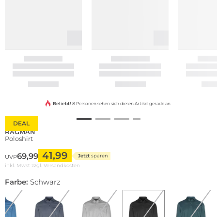
Beliebt!
8 Personen sehen sich diesen Artikel gerade an
DEAL
RAGMAN
Poloshirt
41,99
69,99
Jetzt
sparen
UVP
inkl. Mwst zzgl.
Versandkosten
Farbe:
Schwarz