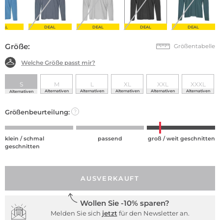
EAL
DEAL
DEAL
DEAL
DEAL
Größe:
Größentabelle
Welche Größe passt mir?
S
M
L
XL
XXL
XXXL
Alternativen
Alternativen
Alternativen
Alternativen
Alternativen
Alternativen
Größenbeurteilung:
?
klein / schmal
passend
groß / weit geschnitten
geschnitten
AUSVERKAUFT
Wollen Sie -10% sparen?
Melden Sie sich
jetzt
für den Newsletter an.