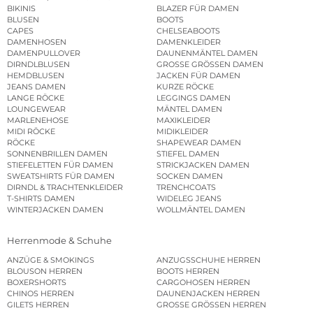
BIKINIS
BLAZER FÜR DAMEN
BLUSEN
BOOTS
CAPES
CHELSEABOOTS
DAMENHOSEN
DAMENKLEIDER
DAMENPULLOVER
DAUNENMÄNTEL DAMEN
DIRNDLBLUSEN
GROSSE GRÖSSEN DAMEN
HEMDBLUSEN
JACKEN FÜR DAMEN
JEANS DAMEN
KURZE RÖCKE
LANGE RÖCKE
LEGGINGS DAMEN
LOUNGEWEAR
MÄNTEL DAMEN
MARLENEHOSE
MAXIKLEIDER
MIDI RÖCKE
MIDIKLEIDER
RÖCKE
SHAPEWEAR DAMEN
SONNENBRILLEN DAMEN
STIEFEL DAMEN
STIEFELETTEN FÜR DAMEN
STRICKJACKEN DAMEN
SWEATSHIRTS FÜR DAMEN
SOCKEN DAMEN
DIRNDL & TRACHTENKLEIDER
TRENCHCOATS
T-SHIRTS DAMEN
WIDELEG JEANS
WINTERJACKEN DAMEN
WOLLMÄNTEL DAMEN
Herrenmode & Schuhe
ANZÜGE & SMOKINGS
ANZUGSSCHUHE HERREN
BLOUSON HERREN
BOOTS HERREN
BOXERSHORTS
CARGOHOSEN HERREN
CHINOS HERREN
DAUNENJACKEN HERREN
GILETS HERREN
GROSSE GRÖSSEN HERREN