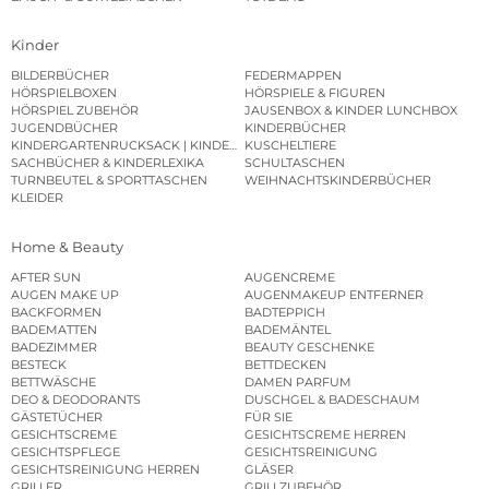
Kinder
BILDERBÜCHER
FEDERMAPPEN
HÖRSPIELBOXEN
HÖRSPIELE & FIGUREN
HÖRSPIEL ZUBEHÖR
JAUSENBOX & KINDER LUNCHBOX
JUGENDBÜCHER
KINDERBÜCHER
KINDERGARTENRUCKSACK | KINDERGARTENBEUTEL
KUSCHELTIERE
SACHBÜCHER & KINDERLEXIKA
SCHULTASCHEN
TURNBEUTEL & SPORTTASCHEN
WEIHNACHTSKINDERBÜCHER
KLEIDER
Home & Beauty
AFTER SUN
AUGENCREME
AUGEN MAKE UP
AUGENMAKEUP ENTFERNER
BACKFORMEN
BADTEPPICH
BADEMATTEN
BADEMÄNTEL
BADEZIMMER
BEAUTY GESCHENKE
BESTECK
BETTDECKEN
BETTWÄSCHE
DAMEN PARFUM
DEO & DEODORANTS
DUSCHGEL & BADESCHAUM
GÄSTETÜCHER
FÜR SIE
GESICHTSCREME
GESICHTSCREME HERREN
GESICHTSPFLEGE
GESICHTSREINIGUNG
GESICHTSREINIGUNG HERREN
GLÄSER
GRILLER
GRILLZUBEHÖR