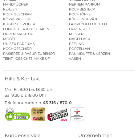
HANDTÜCHER
HERREN PARFUM
KERZEN
KOCHBESTECK
KOCHGESCHIRR
KOCHTÖPFE
KÖRPERPFLEGE
KÜCHENGERÄTE
KUGELSCHREIBER
LAMPEN & LEUCHTEN
LEINTÜCHER & BETTLAKEN
LIPPENSTIFT
LIPPEN MAKE UP
MESSER
MÖBEL
NAGELLACK
UNISEX PARFUMS
PEELING
KOCHGESCHIRR
PORZELLAN
RASIERER & RASUR ZUBEHÖR
RAUMDÜFTE & KERZEN
TEINT | GESICHTS MAKE UP
VASEN
Hilfe & Kontakt
Mo.–Fr. 9:30 bis 18:30 Uhr
Sa. 9:30 bis 18:00 Uhr
Telefonnummer:
+ 43 316 / 870-0
Kundenservice
Unternehmen