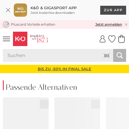
K&Ö & GIGASPORT APP
ZUR APP
Jetzt kostenlos downloaden
Pluscard Vorteile erhalten
KOSTENLOSER VERSAND* & RÜCKVERSAND
Jetzt anmelden
UNSERE APP
CLICK &
CLICK &
COLLECT
RESERVE
BIS ZU -50% IM FINAL SALE
Passende Alternativen