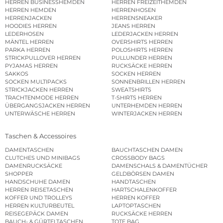
HERREN BUSINESSHEMDEN
HERREN FREIZEITHEMDEN
HERREN HEMDEN
HERRENHOSEN
HERRENJACKEN
HERRENSNEAKER
HOODIES HERREN
JEANS HERREN
LEDERHOSEN
LEDERJACKEN HERREN
MÄNTEL HERREN
OVERSHIRTS HERREN
PARKA HERREN
POLOSHIRTS HERREN
STRICKPULLOVER HERREN
PULLUNDER HERREN
PYJAMAS HERREN
RUCKSÄCKE HERREN
SAKKOS
SOCKEN HERREN
SOCKEN MULTIPACKS
SONNENBRILLEN HERREN
STRICKJACKEN HERREN
SWEATSHIRTS
TRACHTENMODE HERREN
T-SHIRTS HERREN
ÜBERGANGSJACKEN HERREN
UNTERHEMDEN HERREN
UNTERWÄSCHE HERREN
WINTERJACKEN HERREN
Taschen & Accessoires
DAMENTASCHEN
BAUCHTASCHEN DAMEN
CLUTCHES UND MINIBAGS
CROSSBODY BAGS
DAMENRUCKSÄCKE
DAMENSCHALS & DAMENTÜCHER
SHOPPER
GELDBÖRSEN DAMEN
HANDSCHUHE DAMEN
HANDTASCHEN
HERREN REISETASCHEN
HARTSCHALENKOFFER
KOFFER UND TROLLEYS
HERREN KOFFER
HERREN KULTURBEUTEL
LAPTOPTASCHEN
REISEGEPÄCK DAMEN
RUCKSÄCKE HERREN
BAUCH- & GÜRTELTASCHEN
TOTE BAG