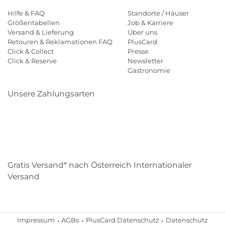
Hilfe & FAQ
Standorte / Häuser
Größentabellen
Job & Karriere
Versand & Lieferung
Über uns
Retouren & Reklamationen FAQ
PlusCard
Click & Collect
Presse
Click & Reserve
Newsletter
Gastronomie
Unsere Zahlungsarten
Klarna
Paypal
Mastercard
Visa
Diners
Eps
Shop
Applepay
Amazon
Gratis Versand* nach Österreich Internationaler
Versand
Impressum
AGBs
PlusCard Datenschutz
Datenschutz