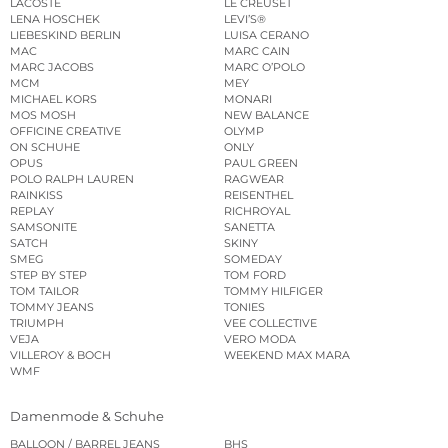
LACOSTE
LE CREUSET
LENA HOSCHEK
LEVI’S®
LIEBESKIND BERLIN
LUISA CERANO
MAC
MARC CAIN
MARC JACOBS
MARC O’POLO
MCM
MEY
MICHAEL KORS
MONARI
MOS MOSH
NEW BALANCE
OFFICINE CREATIVE
OLYMP
ON SCHUHE
ONLY
OPUS
PAUL GREEN
POLO RALPH LAUREN
RAGWEAR
RAINKISS
REISENTHEL
REPLAY
RICHROYAL
SAMSONITE
SANETTA
SATCH
SKINY
SMEG
SOMEDAY
STEP BY STEP
TOM FORD
TOM TAILOR
TOMMY HILFIGER
TOMMY JEANS
TONIES
TRIUMPH
VEE COLLECTIVE
VEJA
VERO MODA
VILLEROY & BOCH
WEEKEND MAX MARA
WMF
Damenmode & Schuhe
BALLOON / BARREL JEANS
BHS