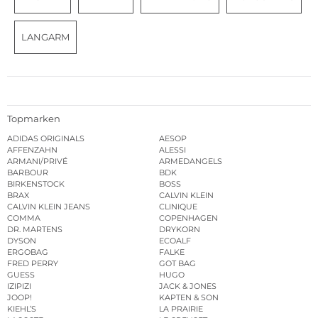
LANGARM
Topmarken
ADIDAS ORIGINALS
AESOP
AFFENZAHN
ALESSI
ARMANI/PRIVÉ
ARMEDANGELS
BARBOUR
BDK
BIRKENSTOCK
BOSS
BRAX
CALVIN KLEIN
CALVIN KLEIN JEANS
CLINIQUE
COMMA
COPENHAGEN
DR. MARTENS
DRYKORN
DYSON
ECOALF
ERGOBAG
FALKE
FRED PERRY
GOT BAG
GUESS
HUGO
IZIPIZI
JACK & JONES
JOOP!
KAPTEN & SON
KIEHL’S
LA PRAIRIE