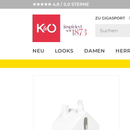
★★★★★ 4,8 / 5,0 STERNE
ZU GIGASPORT
FASHION-
UNSERE APP
CLICK &
CLICK &
TRENDS
COLLECT
RESERVE
NEU
LOOKS
DAMEN
HER