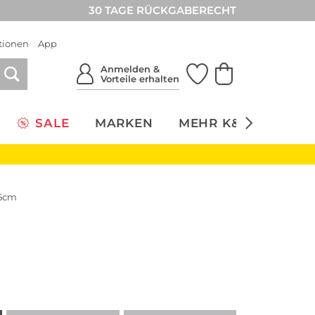
30 TAGE RÜCKGABERECHT
tionen
App
Anmelden &
Vorteile erhalten
SALE
MARKEN
MEHR K&Ö
NACH
,5cm