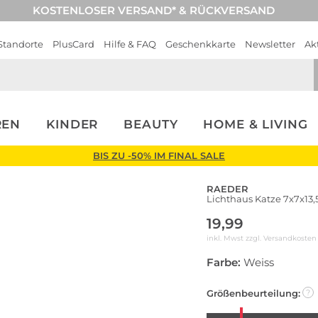
KOSTENLOSER VERSAND* & RÜCKVERSAND
Standorte
PlusCard
Hilfe & FAQ
Geschenkkarte
Newsletter
Ak
REN
KINDER
BEAUTY
HOME & LIVING
BIS ZU -50% IM FINAL SALE
RAEDER
Lichthaus Katze 7x7x13
19,99
inkl. Mwst zzgl.
Versandkosten
Farbe:
Weiss
Größenbeurteilung:
?