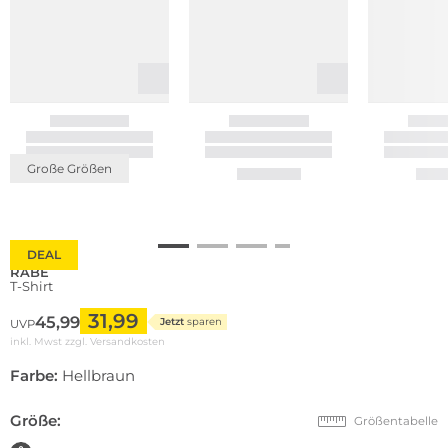
Große Größen
DEAL
RABE
T-Shirt
31,99
45,99
Jetzt
sparen
UVP
inkl. Mwst zzgl.
Versandkosten
Farbe:
Hellbraun
Größe:
Größentabelle