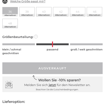
Welche Größe passt mir?
36
38
40
42
44
46
Alternativen
Alternativen
Alternativen
Alternativen
Alternativen
Alternativen
48
Alternativen
Größenbeurteilung:
?
klein / schmal
passend
groß / weit geschnitten
geschnitten
AUSVERKAUFT
Wollen Sie -10% sparen?
Melden Sie sich
jetzt
für den Newsletter an.
Beachten Sie die Gutscheinbedingungen.
Lieferoption: