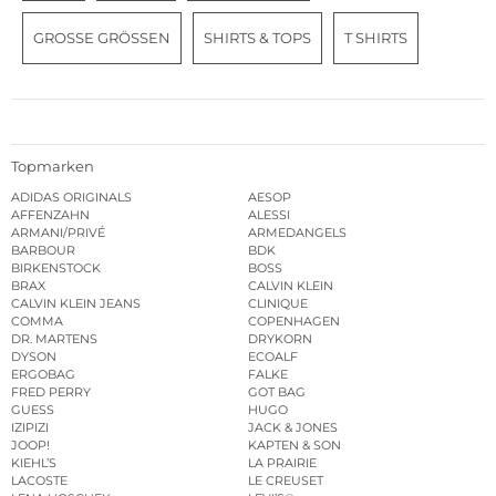
GROSSE GRÖSSEN
SHIRTS & TOPS
T SHIRTS
Topmarken
ADIDAS ORIGINALS
AESOP
AFFENZAHN
ALESSI
ARMANI/PRIVÉ
ARMEDANGELS
BARBOUR
BDK
BIRKENSTOCK
BOSS
BRAX
CALVIN KLEIN
CALVIN KLEIN JEANS
CLINIQUE
COMMA
COPENHAGEN
DR. MARTENS
DRYKORN
DYSON
ECOALF
ERGOBAG
FALKE
FRED PERRY
GOT BAG
GUESS
HUGO
IZIPIZI
JACK & JONES
JOOP!
KAPTEN & SON
KIEHL’S
LA PRAIRIE
LACOSTE
LE CREUSET