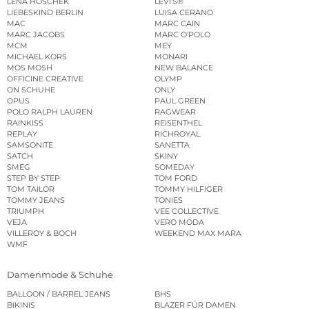
LENA HOSCHEK
LEVI’S®
LIEBESKIND BERLIN
LUISA CERANO
MAC
MARC CAIN
MARC JACOBS
MARC O’POLO
MCM
MEY
MICHAEL KORS
MONARI
MOS MOSH
NEW BALANCE
OFFICINE CREATIVE
OLYMP
ON SCHUHE
ONLY
OPUS
PAUL GREEN
POLO RALPH LAUREN
RAGWEAR
RAINKISS
REISENTHEL
REPLAY
RICHROYAL
SAMSONITE
SANETTA
SATCH
SKINY
SMEG
SOMEDAY
STEP BY STEP
TOM FORD
TOM TAILOR
TOMMY HILFIGER
TOMMY JEANS
TONIES
TRIUMPH
VEE COLLECTIVE
VEJA
VERO MODA
VILLEROY & BOCH
WEEKEND MAX MARA
WMF
Damenmode & Schuhe
BALLOON / BARREL JEANS
BHS
BIKINIS
BLAZER FÜR DAMEN