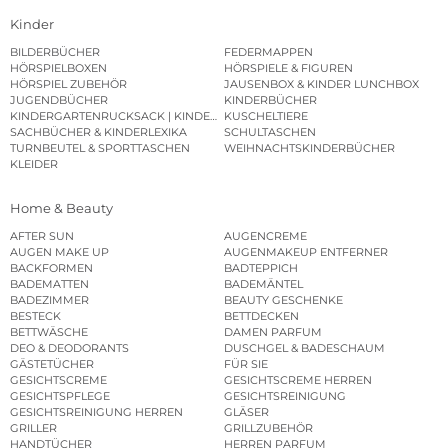
Kinder
BILDERBÜCHER
FEDERMAPPEN
HÖRSPIELBOXEN
HÖRSPIELE & FIGUREN
HÖRSPIEL ZUBEHÖR
JAUSENBOX & KINDER LUNCHBOX
JUGENDBÜCHER
KINDERBÜCHER
KINDERGARTENRUCKSACK | KINDERGARTENBEUTEL
KUSCHELTIERE
SACHBÜCHER & KINDERLEXIKA
SCHULTASCHEN
TURNBEUTEL & SPORTTASCHEN
WEIHNACHTSKINDERBÜCHER
KLEIDER
Home & Beauty
AFTER SUN
AUGENCREME
AUGEN MAKE UP
AUGENMAKEUP ENTFERNER
BACKFORMEN
BADTEPPICH
BADEMATTEN
BADEMÄNTEL
BADEZIMMER
BEAUTY GESCHENKE
BESTECK
BETTDECKEN
BETTWÄSCHE
DAMEN PARFUM
DEO & DEODORANTS
DUSCHGEL & BADESCHAUM
GÄSTETÜCHER
FÜR SIE
GESICHTSCREME
GESICHTSCREME HERREN
GESICHTSPFLEGE
GESICHTSREINIGUNG
GESICHTSREINIGUNG HERREN
GLÄSER
GRILLER
GRILLZUBEHÖR
HANDTÜCHER
HERREN PARFUM