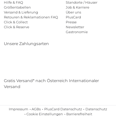
Hilfe & FAQ
Standorte / Häuser
Größentabellen
Job & Karriere
Versand & Lieferung
Über uns
Retouren & Reklamationen FAQ
PlusCard
Click & Collect
Presse
Click & Reserve
Newsletter
Gastronomie
Unsere Zahlungsarten
Klarna
Paypal
Mastercard
Visa
Diners
Eps
Shop
Applepay
Amazon
Gratis Versand* nach Österreich Internationaler
Versand
Impressum
AGBs
PlusCard Datenschutz
Datenschutz
Cookie Einstellungen
Barrierefreiheit