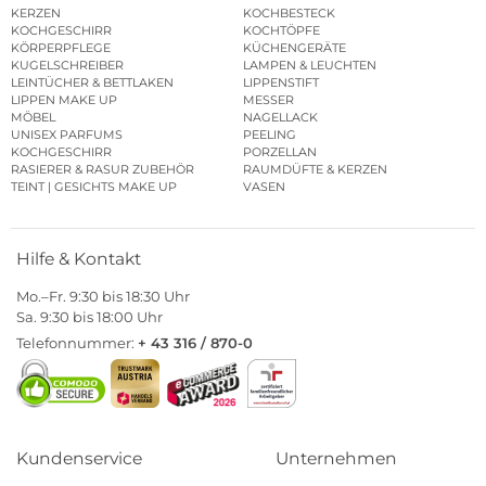
KERZEN
KOCHBESTECK
KOCHGESCHIRR
KOCHTÖPFE
KÖRPERPFLEGE
KÜCHENGERÄTE
KUGELSCHREIBER
LAMPEN & LEUCHTEN
LEINTÜCHER & BETTLAKEN
LIPPENSTIFT
LIPPEN MAKE UP
MESSER
MÖBEL
NAGELLACK
UNISEX PARFUMS
PEELING
KOCHGESCHIRR
PORZELLAN
RASIERER & RASUR ZUBEHÖR
RAUMDÜFTE & KERZEN
TEINT | GESICHTS MAKE UP
VASEN
Hilfe & Kontakt
Mo.–Fr. 9:30 bis 18:30 Uhr
Sa. 9:30 bis 18:00 Uhr
Telefonnummer:
+ 43 316 / 870-0
Kundenservice
Unternehmen