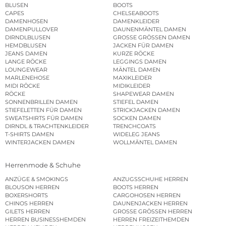
BLUSEN
BOOTS
CAPES
CHELSEABOOTS
DAMENHOSEN
DAMENKLEIDER
DAMENPULLOVER
DAUNENMÄNTEL DAMEN
DIRNDLBLUSEN
GROSSE GRÖSSEN DAMEN
HEMDBLUSEN
JACKEN FÜR DAMEN
JEANS DAMEN
KURZE RÖCKE
LANGE RÖCKE
LEGGINGS DAMEN
LOUNGEWEAR
MÄNTEL DAMEN
MARLENEHOSE
MAXIKLEIDER
MIDI RÖCKE
MIDIKLEIDER
RÖCKE
SHAPEWEAR DAMEN
SONNENBRILLEN DAMEN
STIEFEL DAMEN
STIEFELETTEN FÜR DAMEN
STRICKJACKEN DAMEN
SWEATSHIRTS FÜR DAMEN
SOCKEN DAMEN
DIRNDL & TRACHTENKLEIDER
TRENCHCOATS
T-SHIRTS DAMEN
WIDELEG JEANS
WINTERJACKEN DAMEN
WOLLMÄNTEL DAMEN
Herrenmode & Schuhe
ANZÜGE & SMOKINGS
ANZUGSSCHUHE HERREN
BLOUSON HERREN
BOOTS HERREN
BOXERSHORTS
CARGOHOSEN HERREN
CHINOS HERREN
DAUNENJACKEN HERREN
GILETS HERREN
GROSSE GRÖSSEN HERREN
HERREN BUSINESSHEMDEN
HERREN FREIZEITHEMDEN