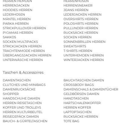
HERREN HEMDEN
HERRENHOSEN
HERRENJACKEN
HERRENSNEAKER
HOODIES HERREN
JEANS HERREN
LEDERHOSEN
LEDERJACKEN HERREN
MÄNTEL HERREN
OVERSHIRTS HERREN
PARKA HERREN
POLOSHIRTS HERREN
STRICKPULLOVER HERREN
PULLUNDER HERREN
PYJAMAS HERREN
RUCKSÄCKE HERREN
SAKKOS
SOCKEN HERREN
SOCKEN MULTIPACKS
SONNENBRILLEN HERREN
STRICKJACKEN HERREN
SWEATSHIRTS
TRACHTENMODE HERREN
T-SHIRTS HERREN
ÜBERGANGSJACKEN HERREN
UNTERHEMDEN HERREN
UNTERWÄSCHE HERREN
WINTERJACKEN HERREN
Taschen & Accessoires
DAMENTASCHEN
BAUCHTASCHEN DAMEN
CLUTCHES UND MINIBAGS
CROSSBODY BAGS
DAMENRUCKSÄCKE
DAMENSCHALS & DAMENTÜCHER
SHOPPER
GELDBÖRSEN DAMEN
HANDSCHUHE DAMEN
HANDTASCHEN
HERREN REISETASCHEN
HARTSCHALENKOFFER
KOFFER UND TROLLEYS
HERREN KOFFER
HERREN KULTURBEUTEL
LAPTOPTASCHEN
REISEGEPÄCK DAMEN
RUCKSÄCKE HERREN
BAUCH- & GÜRTELTASCHEN
TOTE BAG