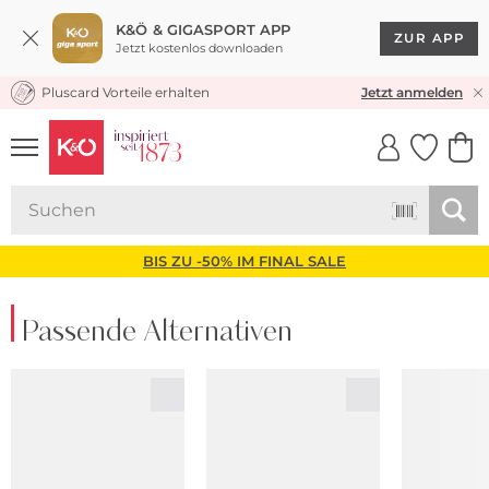
K&Ö & GIGASPORT APP
ZUR APP
Jetzt kostenlos downloaden
Pluscard Vorteile erhalten
KOSTENLOSER VERSAND* & RÜCKVERSAND
Jetzt anmelden
UNSERE APP
CLICK &
CLICK &
COLLECT
RESERVE
BIS ZU -50% IM FINAL SALE
Passende Alternativen