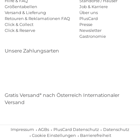
Hilfe & FAQ
Standorte / Häuser
Größentabellen
Job & Karriere
Versand & Lieferung
Über uns
Retouren & Reklamationen FAQ
PlusCard
Click & Collect
Presse
Click & Reserve
Newsletter
Gastronomie
Unsere Zahlungsarten
Klarna
Paypal
Mastercard
Visa
Diners
Eps
Shop
Applepay
Amazon
Gratis Versand* nach Österreich Internationaler
Versand
Impressum
AGBs
PlusCard Datenschutz
Datenschutz
Cookie Einstellungen
Barrierefreiheit