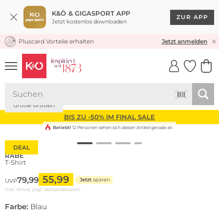
K&Ö & GIGASPORT APP
ZUR APP
Jetzt kostenlos downloaden
Pluscard Vorteile erhalten
KOSTENLOSER VERSAND* & RÜCKVERSAND
Jetzt anmelden
UNSERE APP
CLICK &
CLICK &
COLLECT
RESERVE
Große Größen
BIS ZU -50% IM FINAL SALE
Beliebt!
12 Personen sehen sich diesen Artikel gerade an
DEAL
RABE
T-Shirt
55,99
79,99
Jetzt
sparen
UVP
inkl. Mwst zzgl.
Versandkosten
Farbe:
Blau