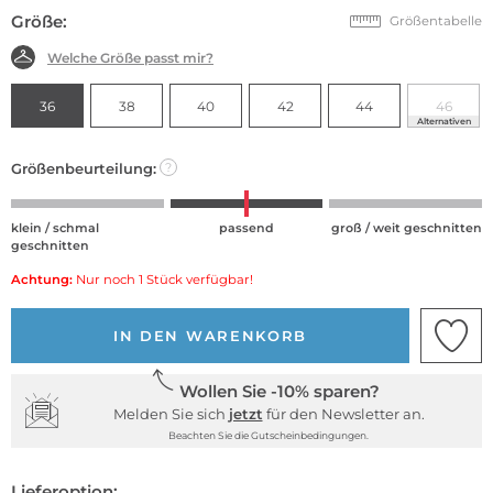
Größe:
Größentabelle
Welche Größe passt mir?
36
38
40
42
44
46
Alternativen
Größenbeurteilung:
?
klein / schmal
passend
groß / weit geschnitten
geschnitten
Achtung:
Nur noch 1 Stück verfügbar!
IN DEN WARENKORB
Wollen Sie -10% sparen?
Melden Sie sich
jetzt
für den Newsletter an.
Beachten Sie die Gutscheinbedingungen.
Lieferoption: