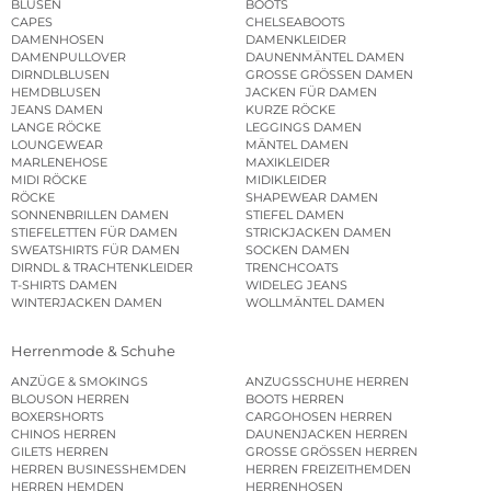
BLUSEN
BOOTS
CAPES
CHELSEABOOTS
DAMENHOSEN
DAMENKLEIDER
DAMENPULLOVER
DAUNENMÄNTEL DAMEN
DIRNDLBLUSEN
GROSSE GRÖSSEN DAMEN
HEMDBLUSEN
JACKEN FÜR DAMEN
JEANS DAMEN
KURZE RÖCKE
LANGE RÖCKE
LEGGINGS DAMEN
LOUNGEWEAR
MÄNTEL DAMEN
MARLENEHOSE
MAXIKLEIDER
MIDI RÖCKE
MIDIKLEIDER
RÖCKE
SHAPEWEAR DAMEN
SONNENBRILLEN DAMEN
STIEFEL DAMEN
STIEFELETTEN FÜR DAMEN
STRICKJACKEN DAMEN
SWEATSHIRTS FÜR DAMEN
SOCKEN DAMEN
DIRNDL & TRACHTENKLEIDER
TRENCHCOATS
T-SHIRTS DAMEN
WIDELEG JEANS
WINTERJACKEN DAMEN
WOLLMÄNTEL DAMEN
Herrenmode & Schuhe
ANZÜGE & SMOKINGS
ANZUGSSCHUHE HERREN
BLOUSON HERREN
BOOTS HERREN
BOXERSHORTS
CARGOHOSEN HERREN
CHINOS HERREN
DAUNENJACKEN HERREN
GILETS HERREN
GROSSE GRÖSSEN HERREN
HERREN BUSINESSHEMDEN
HERREN FREIZEITHEMDEN
HERREN HEMDEN
HERRENHOSEN