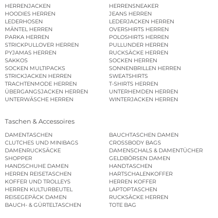
HERRENJACKEN
HERRENSNEAKER
HOODIES HERREN
JEANS HERREN
LEDERHOSEN
LEDERJACKEN HERREN
MÄNTEL HERREN
OVERSHIRTS HERREN
PARKA HERREN
POLOSHIRTS HERREN
STRICKPULLOVER HERREN
PULLUNDER HERREN
PYJAMAS HERREN
RUCKSÄCKE HERREN
SAKKOS
SOCKEN HERREN
SOCKEN MULTIPACKS
SONNENBRILLEN HERREN
STRICKJACKEN HERREN
SWEATSHIRTS
TRACHTENMODE HERREN
T-SHIRTS HERREN
ÜBERGANGSJACKEN HERREN
UNTERHEMDEN HERREN
UNTERWÄSCHE HERREN
WINTERJACKEN HERREN
Taschen & Accessoires
DAMENTASCHEN
BAUCHTASCHEN DAMEN
CLUTCHES UND MINIBAGS
CROSSBODY BAGS
DAMENRUCKSÄCKE
DAMENSCHALS & DAMENTÜCHER
SHOPPER
GELDBÖRSEN DAMEN
HANDSCHUHE DAMEN
HANDTASCHEN
HERREN REISETASCHEN
HARTSCHALENKOFFER
KOFFER UND TROLLEYS
HERREN KOFFER
HERREN KULTURBEUTEL
LAPTOPTASCHEN
REISEGEPÄCK DAMEN
RUCKSÄCKE HERREN
BAUCH- & GÜRTELTASCHEN
TOTE BAG