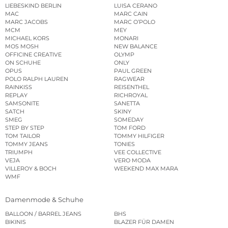
LIEBESKIND BERLIN
LUISA CERANO
MAC
MARC CAIN
MARC JACOBS
MARC O’POLO
MCM
MEY
MICHAEL KORS
MONARI
MOS MOSH
NEW BALANCE
OFFICINE CREATIVE
OLYMP
ON SCHUHE
ONLY
OPUS
PAUL GREEN
POLO RALPH LAUREN
RAGWEAR
RAINKISS
REISENTHEL
REPLAY
RICHROYAL
SAMSONITE
SANETTA
SATCH
SKINY
SMEG
SOMEDAY
STEP BY STEP
TOM FORD
TOM TAILOR
TOMMY HILFIGER
TOMMY JEANS
TONIES
TRIUMPH
VEE COLLECTIVE
VEJA
VERO MODA
VILLEROY & BOCH
WEEKEND MAX MARA
WMF
Damenmode & Schuhe
BALLOON / BARREL JEANS
BHS
BIKINIS
BLAZER FÜR DAMEN