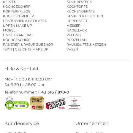
KERZEN
KOCHBESTECK
KOCHGESCHIRR
KOCHTÖPFE
KÖRPERPFLEGE
KÜCHENGERÄTE
KUGELSCHREIBER
LAMPEN & LEUCHTEN
LEINTÜCHER & BETTLAKEN
LIPPENSTIFT
LIPPEN MAKE UP
MESSER
MÖBEL
NAGELLACK
UNISEX PARFUMS
PEELING
KOCHGESCHIRR
PORZELLAN
RASIERER & RASUR ZUBEHÖR
RAUMDÜFTE & KERZEN
TEINT | GESICHTS MAKE UP
VASEN
Hilfe & Kontakt
Mo.–Fr. 9:30 bis 18:30 Uhr
Sa. 9:30 bis 18:00 Uhr
Telefonnummer:
+ 43 316 / 870-0
Kundenservice
Unternehmen