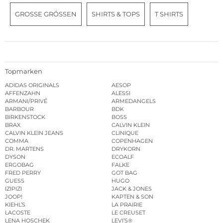
GROSSE GRÖSSEN
SHIRTS & TOPS
T SHIRTS
Topmarken
ADIDAS ORIGINALS
AESOP
AFFENZAHN
ALESSI
ARMANI/PRIVÉ
ARMEDANGELS
BARBOUR
BDK
BIRKENSTOCK
BOSS
BRAX
CALVIN KLEIN
CALVIN KLEIN JEANS
CLINIQUE
COMMA
COPENHAGEN
DR. MARTENS
DRYKORN
DYSON
ECOALF
ERGOBAG
FALKE
FRED PERRY
GOT BAG
GUESS
HUGO
IZIPIZI
JACK & JONES
JOOP!
KAPTEN & SON
KIEHL’S
LA PRAIRIE
LACOSTE
LE CREUSET
LENA HOSCHEK
LEVI’S®