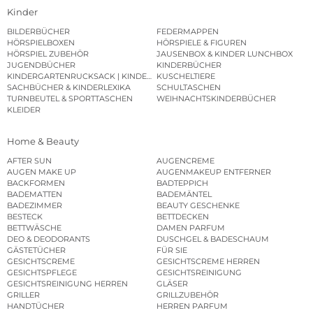
Kinder
BILDERBÜCHER
FEDERMAPPEN
HÖRSPIELBOXEN
HÖRSPIELE & FIGUREN
HÖRSPIEL ZUBEHÖR
JAUSENBOX & KINDER LUNCHBOX
JUGENDBÜCHER
KINDERBÜCHER
KINDERGARTENRUCKSACK | KINDERGARTENBEUTEL
KUSCHELTIERE
SACHBÜCHER & KINDERLEXIKA
SCHULTASCHEN
TURNBEUTEL & SPORTTASCHEN
WEIHNACHTSKINDERBÜCHER
KLEIDER
Home & Beauty
AFTER SUN
AUGENCREME
AUGEN MAKE UP
AUGENMAKEUP ENTFERNER
BACKFORMEN
BADTEPPICH
BADEMATTEN
BADEMÄNTEL
BADEZIMMER
BEAUTY GESCHENKE
BESTECK
BETTDECKEN
BETTWÄSCHE
DAMEN PARFUM
DEO & DEODORANTS
DUSCHGEL & BADESCHAUM
GÄSTETÜCHER
FÜR SIE
GESICHTSCREME
GESICHTSCREME HERREN
GESICHTSPFLEGE
GESICHTSREINIGUNG
GESICHTSREINIGUNG HERREN
GLÄSER
GRILLER
GRILLZUBEHÖR
HANDTÜCHER
HERREN PARFUM