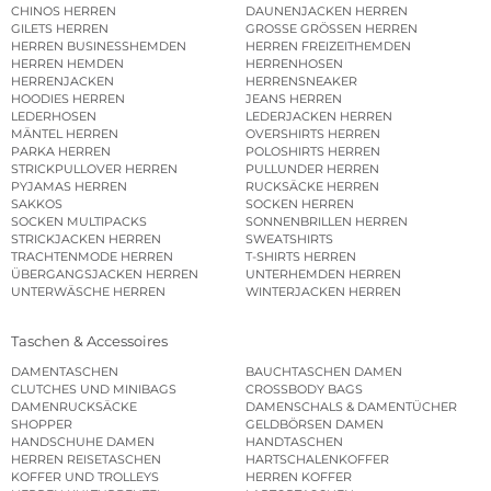
CHINOS HERREN
DAUNENJACKEN HERREN
GILETS HERREN
GROSSE GRÖSSEN HERREN
HERREN BUSINESSHEMDEN
HERREN FREIZEITHEMDEN
HERREN HEMDEN
HERRENHOSEN
HERRENJACKEN
HERRENSNEAKER
HOODIES HERREN
JEANS HERREN
LEDERHOSEN
LEDERJACKEN HERREN
MÄNTEL HERREN
OVERSHIRTS HERREN
PARKA HERREN
POLOSHIRTS HERREN
STRICKPULLOVER HERREN
PULLUNDER HERREN
PYJAMAS HERREN
RUCKSÄCKE HERREN
SAKKOS
SOCKEN HERREN
SOCKEN MULTIPACKS
SONNENBRILLEN HERREN
STRICKJACKEN HERREN
SWEATSHIRTS
TRACHTENMODE HERREN
T-SHIRTS HERREN
ÜBERGANGSJACKEN HERREN
UNTERHEMDEN HERREN
UNTERWÄSCHE HERREN
WINTERJACKEN HERREN
Taschen & Accessoires
DAMENTASCHEN
BAUCHTASCHEN DAMEN
CLUTCHES UND MINIBAGS
CROSSBODY BAGS
DAMENRUCKSÄCKE
DAMENSCHALS & DAMENTÜCHER
SHOPPER
GELDBÖRSEN DAMEN
HANDSCHUHE DAMEN
HANDTASCHEN
HERREN REISETASCHEN
HARTSCHALENKOFFER
KOFFER UND TROLLEYS
HERREN KOFFER