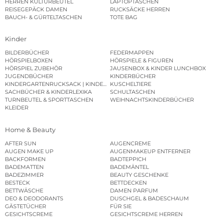
HERREN KULTURBEUTEL
LAPTOPTASCHEN
REISEGEPÄCK DAMEN
RUCKSÄCKE HERREN
BAUCH- & GÜRTELTASCHEN
TOTE BAG
Kinder
BILDERBÜCHER
FEDERMAPPEN
HÖRSPIELBOXEN
HÖRSPIELE & FIGUREN
HÖRSPIEL ZUBEHÖR
JAUSENBOX & KINDER LUNCHBOX
JUGENDBÜCHER
KINDERBÜCHER
KINDERGARTENRUCKSACK | KINDERGARTENBEUTEL
KUSCHELTIERE
SACHBÜCHER & KINDERLEXIKA
SCHULTASCHEN
TURNBEUTEL & SPORTTASCHEN
WEIHNACHTSKINDERBÜCHER
KLEIDER
Home & Beauty
AFTER SUN
AUGENCREME
AUGEN MAKE UP
AUGENMAKEUP ENTFERNER
BACKFORMEN
BADTEPPICH
BADEMATTEN
BADEMÄNTEL
BADEZIMMER
BEAUTY GESCHENKE
BESTECK
BETTDECKEN
BETTWÄSCHE
DAMEN PARFUM
DEO & DEODORANTS
DUSCHGEL & BADESCHAUM
GÄSTETÜCHER
FÜR SIE
GESICHTSCREME
GESICHTSCREME HERREN