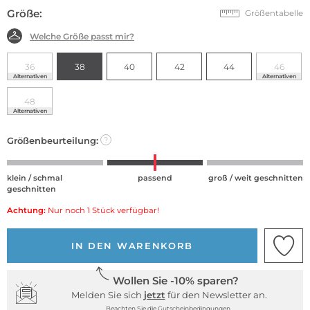
Größe:
Größentabelle
Welche Größe passt mir?
36
38
40
42
44
46
Alternativen
Alternativen
48
Alternativen
Größenbeurteilung:
?
klein / schmal
passend
groß / weit geschnitten
geschnitten
Achtung:
Nur noch 1 Stück verfügbar!
IN DEN WARENKORB
Wollen Sie -10% sparen?
Melden Sie sich
jetzt
für den Newsletter an.
Beachten Sie die Gutscheinbedingungen.