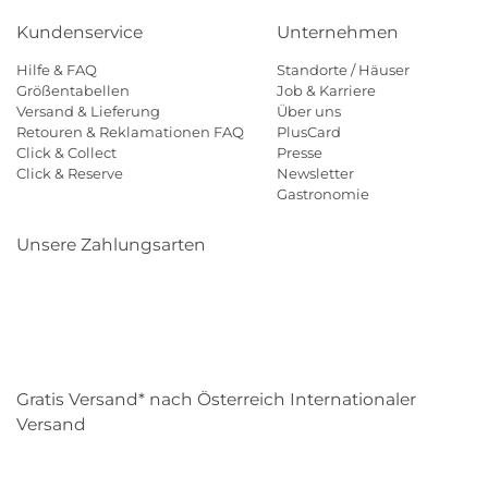
Kundenservice
Unternehmen
Hilfe & FAQ
Standorte / Häuser
Größentabellen
Job & Karriere
Versand & Lieferung
Über uns
Retouren & Reklamationen FAQ
PlusCard
Click & Collect
Presse
Click & Reserve
Newsletter
Gastronomie
Unsere Zahlungsarten
Klarna
Paypal
Mastercard
Visa
Diners
Eps
Shop
Applepay
Amazon
Gratis Versand* nach Österreich Internationaler
Versand