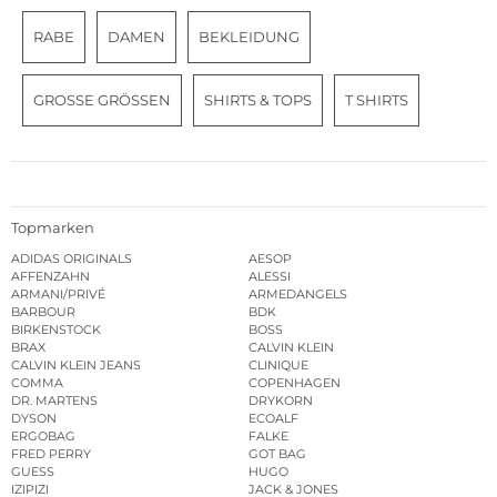
RABE
DAMEN
BEKLEIDUNG
GROSSE GRÖSSEN
SHIRTS & TOPS
T SHIRTS
Topmarken
ADIDAS ORIGINALS
AESOP
AFFENZAHN
ALESSI
ARMANI/PRIVÉ
ARMEDANGELS
BARBOUR
BDK
BIRKENSTOCK
BOSS
BRAX
CALVIN KLEIN
CALVIN KLEIN JEANS
CLINIQUE
COMMA
COPENHAGEN
DR. MARTENS
DRYKORN
DYSON
ECOALF
ERGOBAG
FALKE
FRED PERRY
GOT BAG
GUESS
HUGO
IZIPIZI
JACK & JONES