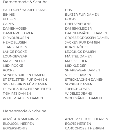
Damenmode & Schuhe
BALLOON / BARREL JEANS
BHS
BIKINIS
BLAZER FÜR DAMEN
BLUSEN
BOOTS
CAPES
CHELSEABOOTS
DAMENHOSEN
DAMENKLEIDER
DAMENPULLOVER
DAUNENMÄNTEL DAMEN
DIRNDLBLUSEN
GROSSE GRÖSSEN DAMEN
HEMDBLUSEN
JACKEN FÜR DAMEN
JEANS DAMEN
KURZE RÖCKE
LANGE RÖCKE
LEGGINGS DAMEN
LOUNGEWEAR
MÄNTEL DAMEN
MARLENEHOSE
MAXIKLEIDER
MIDI RÖCKE
MIDIKLEIDER
RÖCKE
SHAPEWEAR DAMEN
SONNENBRILLEN DAMEN
STIEFEL DAMEN
STIEFELETTEN FÜR DAMEN
STRICKJACKEN DAMEN
SWEATSHIRTS FÜR DAMEN
SOCKEN DAMEN
DIRNDL & TRACHTENKLEIDER
TRENCHCOATS
T-SHIRTS DAMEN
WIDELEG JEANS
WINTERJACKEN DAMEN
WOLLMÄNTEL DAMEN
Herrenmode & Schuhe
ANZÜGE & SMOKINGS
ANZUGSSCHUHE HERREN
BLOUSON HERREN
BOOTS HERREN
BOXERSHORTS
CARGOHOSEN HERREN