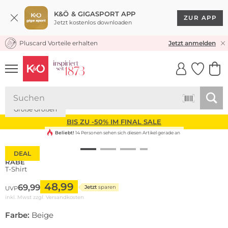
K&Ö & GIGASPORT APP
ZUR APP
Jetzt kostenlos downloaden
Pluscard Vorteile erhalten
KOSTENLOSER VERSAND* & RÜCKVERSAND
Jetzt anmelden
UNSERE APP
CLICK &
CLICK &
COLLECT
RESERVE
Große Größen
BIS ZU -50% IM FINAL SALE
Beliebt!
14 Personen sehen sich diesen Artikel gerade an
DEAL
RABE
T-Shirt
48,99
69,99
Jetzt
sparen
UVP
inkl. Mwst zzgl.
Versandkosten
Farbe:
Beige