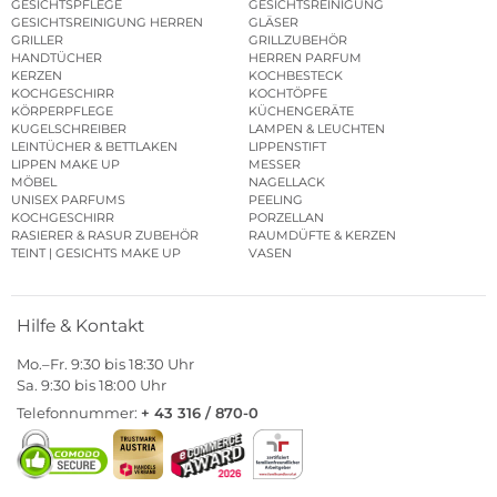
GESICHTSPFLEGE
GESICHTSREINIGUNG
GESICHTSREINIGUNG HERREN
GLÄSER
GRILLER
GRILLZUBEHÖR
HANDTÜCHER
HERREN PARFUM
KERZEN
KOCHBESTECK
KOCHGESCHIRR
KOCHTÖPFE
KÖRPERPFLEGE
KÜCHENGERÄTE
KUGELSCHREIBER
LAMPEN & LEUCHTEN
LEINTÜCHER & BETTLAKEN
LIPPENSTIFT
LIPPEN MAKE UP
MESSER
MÖBEL
NAGELLACK
UNISEX PARFUMS
PEELING
KOCHGESCHIRR
PORZELLAN
RASIERER & RASUR ZUBEHÖR
RAUMDÜFTE & KERZEN
TEINT | GESICHTS MAKE UP
VASEN
Hilfe & Kontakt
Mo.–Fr. 9:30 bis 18:30 Uhr
Sa. 9:30 bis 18:00 Uhr
Telefonnummer:
+ 43 316 / 870-0