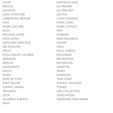
JOOP!
KAPTEN & SON
KIEHL’S
LA PRAIRIE
LACOSTE
LE CREUSET
LENA HOSCHEK
LEVI’S®
LIEBESKIND BERLIN
LUISA CERANO
MAC
MARC CAIN
MARC JACOBS
MARC O’POLO
MCM
MEY
MICHAEL KORS
MONARI
MOS MOSH
NEW BALANCE
OFFICINE CREATIVE
OLYMP
ON SCHUHE
ONLY
OPUS
PAUL GREEN
POLO RALPH LAUREN
RAGWEAR
RAINKISS
REISENTHEL
REPLAY
RICHROYAL
SAMSONITE
SANETTA
SATCH
SKINY
SMEG
SOMEDAY
STEP BY STEP
TOM FORD
TOM TAILOR
TOMMY HILFIGER
TOMMY JEANS
TONIES
TRIUMPH
VEE COLLECTIVE
VEJA
VERO MODA
VILLEROY & BOCH
WEEKEND MAX MARA
WMF