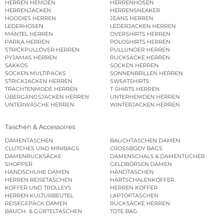
HERREN HEMDEN
HERRENHOSEN
HERRENJACKEN
HERRENSNEAKER
HOODIES HERREN
JEANS HERREN
LEDERHOSEN
LEDERJACKEN HERREN
MÄNTEL HERREN
OVERSHIRTS HERREN
PARKA HERREN
POLOSHIRTS HERREN
STRICKPULLOVER HERREN
PULLUNDER HERREN
PYJAMAS HERREN
RUCKSÄCKE HERREN
SAKKOS
SOCKEN HERREN
SOCKEN MULTIPACKS
SONNENBRILLEN HERREN
STRICKJACKEN HERREN
SWEATSHIRTS
TRACHTENMODE HERREN
T-SHIRTS HERREN
ÜBERGANGSJACKEN HERREN
UNTERHEMDEN HERREN
UNTERWÄSCHE HERREN
WINTERJACKEN HERREN
Taschen & Accessoires
DAMENTASCHEN
BAUCHTASCHEN DAMEN
CLUTCHES UND MINIBAGS
CROSSBODY BAGS
DAMENRUCKSÄCKE
DAMENSCHALS & DAMENTÜCHER
SHOPPER
GELDBÖRSEN DAMEN
HANDSCHUHE DAMEN
HANDTASCHEN
HERREN REISETASCHEN
HARTSCHALENKOFFER
KOFFER UND TROLLEYS
HERREN KOFFER
HERREN KULTURBEUTEL
LAPTOPTASCHEN
REISEGEPÄCK DAMEN
RUCKSÄCKE HERREN
BAUCH- & GÜRTELTASCHEN
TOTE BAG