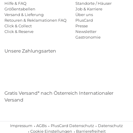
Hilfe & FAQ
Standorte / Häuser
Größentabellen
Job & Karriere
Versand & Lieferung
Über uns
Retouren & Reklamationen FAQ
PlusCard
Click & Collect
Presse
Click & Reserve
Newsletter
Gastronomie
Unsere Zahlungsarten
Klarna
Paypal
Mastercard
Visa
Diners
Eps
Shop
Applepay
Amazon
Gratis Versand* nach Österreich Internationaler
Versand
Impressum
AGBs
PlusCard Datenschutz
Datenschutz
Cookie Einstellungen
Barrierefreiheit