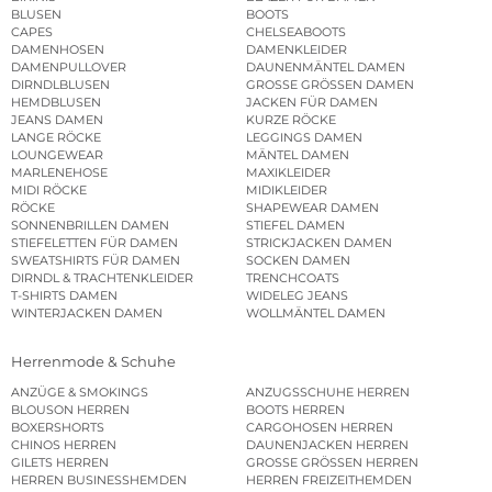
BLUSEN
BOOTS
CAPES
CHELSEABOOTS
DAMENHOSEN
DAMENKLEIDER
DAMENPULLOVER
DAUNENMÄNTEL DAMEN
DIRNDLBLUSEN
GROSSE GRÖSSEN DAMEN
HEMDBLUSEN
JACKEN FÜR DAMEN
JEANS DAMEN
KURZE RÖCKE
LANGE RÖCKE
LEGGINGS DAMEN
LOUNGEWEAR
MÄNTEL DAMEN
MARLENEHOSE
MAXIKLEIDER
MIDI RÖCKE
MIDIKLEIDER
RÖCKE
SHAPEWEAR DAMEN
SONNENBRILLEN DAMEN
STIEFEL DAMEN
STIEFELETTEN FÜR DAMEN
STRICKJACKEN DAMEN
SWEATSHIRTS FÜR DAMEN
SOCKEN DAMEN
DIRNDL & TRACHTENKLEIDER
TRENCHCOATS
T-SHIRTS DAMEN
WIDELEG JEANS
WINTERJACKEN DAMEN
WOLLMÄNTEL DAMEN
Herrenmode & Schuhe
ANZÜGE & SMOKINGS
ANZUGSSCHUHE HERREN
BLOUSON HERREN
BOOTS HERREN
BOXERSHORTS
CARGOHOSEN HERREN
CHINOS HERREN
DAUNENJACKEN HERREN
GILETS HERREN
GROSSE GRÖSSEN HERREN
HERREN BUSINESSHEMDEN
HERREN FREIZEITHEMDEN