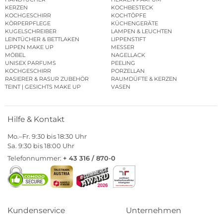
KERZEN
KOCHBESTECK
KOCHGESCHIRR
KOCHTÖPFE
KÖRPERPFLEGE
KÜCHENGERÄTE
KUGELSCHREIBER
LAMPEN & LEUCHTEN
LEINTÜCHER & BETTLAKEN
LIPPENSTIFT
LIPPEN MAKE UP
MESSER
MÖBEL
NAGELLACK
UNISEX PARFUMS
PEELING
KOCHGESCHIRR
PORZELLAN
RASIERER & RASUR ZUBEHÖR
RAUMDÜFTE & KERZEN
TEINT | GESICHTS MAKE UP
VASEN
Hilfe & Kontakt
Mo.–Fr. 9:30 bis 18:30 Uhr
Sa. 9:30 bis 18:00 Uhr
Telefonnummer:
+ 43 316 / 870-0
Kundenservice
Unternehmen