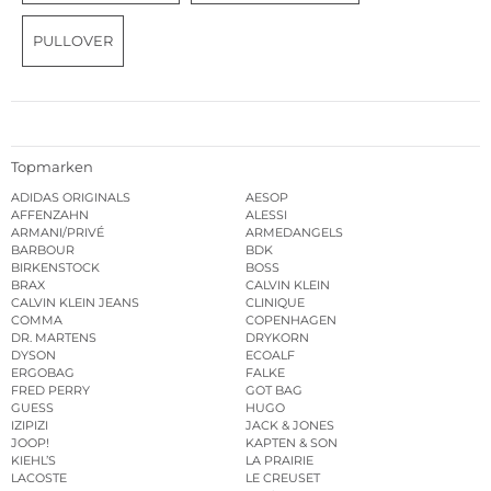
PULLOVER
Topmarken
ADIDAS ORIGINALS
AESOP
AFFENZAHN
ALESSI
ARMANI/PRIVÉ
ARMEDANGELS
BARBOUR
BDK
BIRKENSTOCK
BOSS
BRAX
CALVIN KLEIN
CALVIN KLEIN JEANS
CLINIQUE
COMMA
COPENHAGEN
DR. MARTENS
DRYKORN
DYSON
ECOALF
ERGOBAG
FALKE
FRED PERRY
GOT BAG
GUESS
HUGO
IZIPIZI
JACK & JONES
JOOP!
KAPTEN & SON
KIEHL’S
LA PRAIRIE
LACOSTE
LE CREUSET