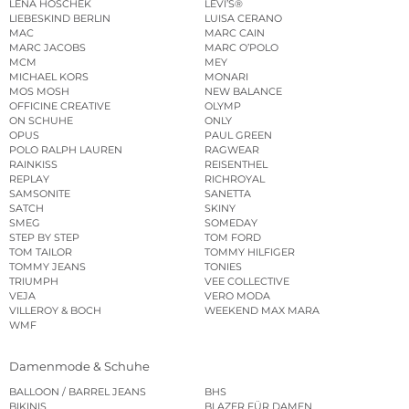
LENA HOSCHEK
LEVI’S®
LIEBESKIND BERLIN
LUISA CERANO
MAC
MARC CAIN
MARC JACOBS
MARC O’POLO
MCM
MEY
MICHAEL KORS
MONARI
MOS MOSH
NEW BALANCE
OFFICINE CREATIVE
OLYMP
ON SCHUHE
ONLY
OPUS
PAUL GREEN
POLO RALPH LAUREN
RAGWEAR
RAINKISS
REISENTHEL
REPLAY
RICHROYAL
SAMSONITE
SANETTA
SATCH
SKINY
SMEG
SOMEDAY
STEP BY STEP
TOM FORD
TOM TAILOR
TOMMY HILFIGER
TOMMY JEANS
TONIES
TRIUMPH
VEE COLLECTIVE
VEJA
VERO MODA
VILLEROY & BOCH
WEEKEND MAX MARA
WMF
Damenmode & Schuhe
BALLOON / BARREL JEANS
BHS
BIKINIS
BLAZER FÜR DAMEN