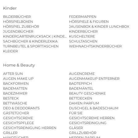
Kinder
BILDERBÜCHER
FEDERMAPPEN
HÖRSPIELBOXEN
HÖRSPIELE & FIGUREN
HÖRSPIEL ZUBEHÖR
JAUSENBOX & KINDER LUNCHBOX
JUGENDBÜCHER
KINDERBÜCHER
KINDERGARTENRUCKSACK | KINDERGARTENBEUTEL
KUSCHELTIERE
SACHBÜCHER & KINDERLEXIKA
SCHULTASCHEN
TURNBEUTEL & SPORTTASCHEN
WEIHNACHTSKINDERBÜCHER
KLEIDER
Home & Beauty
AFTER SUN
AUGENCREME
AUGEN MAKE UP
AUGENMAKEUP ENTFERNER
BACKFORMEN
BADTEPPICH
BADEMATTEN
BADEMÄNTEL
BADEZIMMER
BEAUTY GESCHENKE
BESTECK
BETTDECKEN
BETTWÄSCHE
DAMEN PARFUM
DEO & DEODORANTS
DUSCHGEL & BADESCHAUM
GÄSTETÜCHER
FÜR SIE
GESICHTSCREME
GESICHTSCREME HERREN
GESICHTSPFLEGE
GESICHTSREINIGUNG
GESICHTSREINIGUNG HERREN
GLÄSER
GRILLER
GRILLZUBEHÖR
HANDTÜCHER
HERREN PARFUM