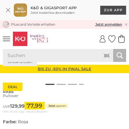
K&Ö & GIGASPORT APP
ZUR APP
Jetzt kostenlos downloaden
Pluscard Vorteile erhalten
KOSTENLOSER VERSAND* & RÜCKVERSAND
Jetzt anmelden
UNSERE APP
CLICK &
CLICK &
COLLECT
RESERVE
Große Größen
BIS ZU -50% IM FINAL SALE
DEAL
RABE
Pullover
77,99
129,99
Jetzt
sparen
UVP
inkl. Mwst zzgl.
Versandkosten
Farbe:
Rosa