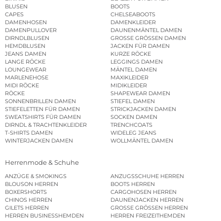
BLUSEN
BOOTS
CAPES
CHELSEABOOTS
DAMENHOSEN
DAMENKLEIDER
DAMENPULLOVER
DAUNENMÄNTEL DAMEN
DIRNDLBLUSEN
GROSSE GRÖSSEN DAMEN
HEMDBLUSEN
JACKEN FÜR DAMEN
JEANS DAMEN
KURZE RÖCKE
LANGE RÖCKE
LEGGINGS DAMEN
LOUNGEWEAR
MÄNTEL DAMEN
MARLENEHOSE
MAXIKLEIDER
MIDI RÖCKE
MIDIKLEIDER
RÖCKE
SHAPEWEAR DAMEN
SONNENBRILLEN DAMEN
STIEFEL DAMEN
STIEFELETTEN FÜR DAMEN
STRICKJACKEN DAMEN
SWEATSHIRTS FÜR DAMEN
SOCKEN DAMEN
DIRNDL & TRACHTENKLEIDER
TRENCHCOATS
T-SHIRTS DAMEN
WIDELEG JEANS
WINTERJACKEN DAMEN
WOLLMÄNTEL DAMEN
Herrenmode & Schuhe
ANZÜGE & SMOKINGS
ANZUGSSCHUHE HERREN
BLOUSON HERREN
BOOTS HERREN
BOXERSHORTS
CARGOHOSEN HERREN
CHINOS HERREN
DAUNENJACKEN HERREN
GILETS HERREN
GROSSE GRÖSSEN HERREN
HERREN BUSINESSHEMDEN
HERREN FREIZEITHEMDEN