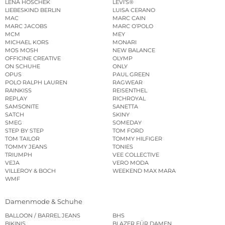
LENA HOSCHEK
LEVI’S®
LIEBESKIND BERLIN
LUISA CERANO
MAC
MARC CAIN
MARC JACOBS
MARC O’POLO
MCM
MEY
MICHAEL KORS
MONARI
MOS MOSH
NEW BALANCE
OFFICINE CREATIVE
OLYMP
ON SCHUHE
ONLY
OPUS
PAUL GREEN
POLO RALPH LAUREN
RAGWEAR
RAINKISS
REISENTHEL
REPLAY
RICHROYAL
SAMSONITE
SANETTA
SATCH
SKINY
SMEG
SOMEDAY
STEP BY STEP
TOM FORD
TOM TAILOR
TOMMY HILFIGER
TOMMY JEANS
TONIES
TRIUMPH
VEE COLLECTIVE
VEJA
VERO MODA
VILLEROY & BOCH
WEEKEND MAX MARA
WMF
Damenmode & Schuhe
BALLOON / BARREL JEANS
BHS
BIKINIS
BLAZER FÜR DAMEN