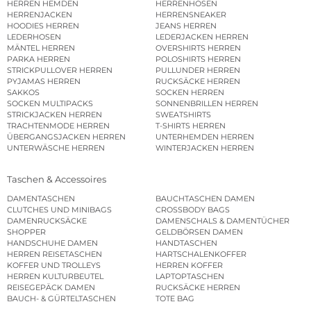
HERREN HEMDEN
HERRENHOSEN
HERRENJACKEN
HERRENSNEAKER
HOODIES HERREN
JEANS HERREN
LEDERHOSEN
LEDERJACKEN HERREN
MÄNTEL HERREN
OVERSHIRTS HERREN
PARKA HERREN
POLOSHIRTS HERREN
STRICKPULLOVER HERREN
PULLUNDER HERREN
PYJAMAS HERREN
RUCKSÄCKE HERREN
SAKKOS
SOCKEN HERREN
SOCKEN MULTIPACKS
SONNENBRILLEN HERREN
STRICKJACKEN HERREN
SWEATSHIRTS
TRACHTENMODE HERREN
T-SHIRTS HERREN
ÜBERGANGSJACKEN HERREN
UNTERHEMDEN HERREN
UNTERWÄSCHE HERREN
WINTERJACKEN HERREN
Taschen & Accessoires
DAMENTASCHEN
BAUCHTASCHEN DAMEN
CLUTCHES UND MINIBAGS
CROSSBODY BAGS
DAMENRUCKSÄCKE
DAMENSCHALS & DAMENTÜCHER
SHOPPER
GELDBÖRSEN DAMEN
HANDSCHUHE DAMEN
HANDTASCHEN
HERREN REISETASCHEN
HARTSCHALENKOFFER
KOFFER UND TROLLEYS
HERREN KOFFER
HERREN KULTURBEUTEL
LAPTOPTASCHEN
REISEGEPÄCK DAMEN
RUCKSÄCKE HERREN
BAUCH- & GÜRTELTASCHEN
TOTE BAG