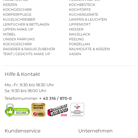
KERZEN
KOCHBESTECK
KOCHGESCHIRR
KOCHTÖPFE
KÖRPERPFLEGE
KÜCHENGERÄTE
KUGELSCHREIBER
LAMPEN & LEUCHTEN
LEINTÜCHER & BETTLAKEN
LIPPENSTIFT
LIPPEN MAKE UP
MESSER
MÖBEL
NAGELLACK
UNISEX PARFUMS
PEELING
KOCHGESCHIRR
PORZELLAN
RASIERER & RASUR ZUBEHÖR
RAUMDÜFTE & KERZEN
TEINT | GESICHTS MAKE UP
VASEN
Hilfe & Kontakt
Mo.–Fr. 9:30 bis 18:30 Uhr
Sa. 9:30 bis 18:00 Uhr
Telefonnummer:
+ 43 316 / 870-0
Kundenservice
Unternehmen