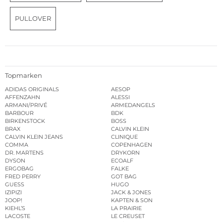
PULLOVER
Topmarken
ADIDAS ORIGINALS
AESOP
AFFENZAHN
ALESSI
ARMANI/PRIVÉ
ARMEDANGELS
BARBOUR
BDK
BIRKENSTOCK
BOSS
BRAX
CALVIN KLEIN
CALVIN KLEIN JEANS
CLINIQUE
COMMA
COPENHAGEN
DR. MARTENS
DRYKORN
DYSON
ECOALF
ERGOBAG
FALKE
FRED PERRY
GOT BAG
GUESS
HUGO
IZIPIZI
JACK & JONES
JOOP!
KAPTEN & SON
KIEHL’S
LA PRAIRIE
LACOSTE
LE CREUSET