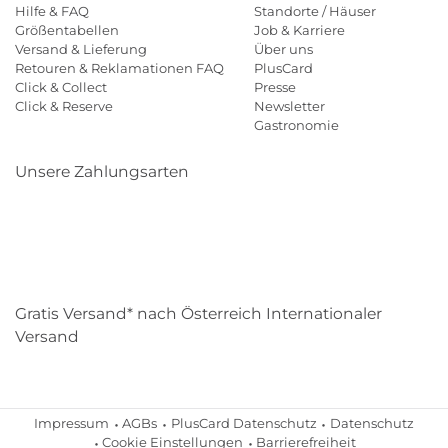
Hilfe & FAQ
Standorte / Häuser
Größentabellen
Job & Karriere
Versand & Lieferung
Über uns
Retouren & Reklamationen FAQ
PlusCard
Click & Collect
Presse
Click & Reserve
Newsletter
Gastronomie
Unsere Zahlungsarten
Klarna
Paypal
Mastercard
Visa
Diners
Eps
Shop
Applepay
Amazon
Gratis Versand* nach Österreich Internationaler
Versand
Impressum
AGBs
PlusCard Datenschutz
Datenschutz
Cookie Einstellungen
Barrierefreiheit