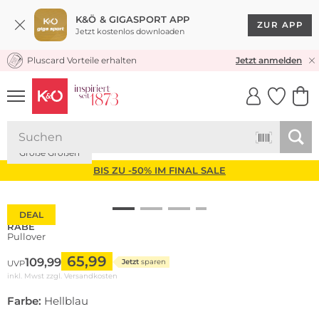
K&Ö & GIGASPORT APP
ZUR APP
Jetzt kostenlos downloaden
Pluscard Vorteile erhalten
KOSTENLOSER VERSAND* & RÜCKVERSAND
Jetzt anmelden
UNSERE APP
CLICK &
CLICK &
COLLECT
RESERVE
Große Größen
BIS ZU -50% IM FINAL SALE
DEAL
RABE
Pullover
65,99
109,99
Jetzt
sparen
UVP
inkl. Mwst zzgl.
Versandkosten
Farbe:
Hellblau