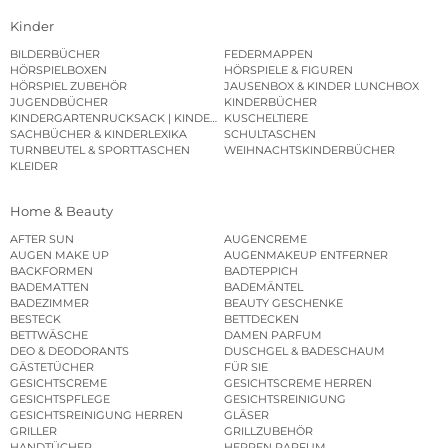
Kinder
BILDERBÜCHER
FEDERMAPPEN
HÖRSPIELBOXEN
HÖRSPIELE & FIGUREN
HÖRSPIEL ZUBEHÖR
JAUSENBOX & KINDER LUNCHBOX
JUGENDBÜCHER
KINDERBÜCHER
KINDERGARTENRUCKSACK | KINDERGARTENBEUTEL
KUSCHELTIERE
SACHBÜCHER & KINDERLEXIKA
SCHULTASCHEN
TURNBEUTEL & SPORTTASCHEN
WEIHNACHTSKINDERBÜCHER
KLEIDER
Home & Beauty
AFTER SUN
AUGENCREME
AUGEN MAKE UP
AUGENMAKEUP ENTFERNER
BACKFORMEN
BADTEPPICH
BADEMATTEN
BADEMÄNTEL
BADEZIMMER
BEAUTY GESCHENKE
BESTECK
BETTDECKEN
BETTWÄSCHE
DAMEN PARFUM
DEO & DEODORANTS
DUSCHGEL & BADESCHAUM
GÄSTETÜCHER
FÜR SIE
GESICHTSCREME
GESICHTSCREME HERREN
GESICHTSPFLEGE
GESICHTSREINIGUNG
GESICHTSREINIGUNG HERREN
GLÄSER
GRILLER
GRILLZUBEHÖR
HANDTÜCHER
HERREN PARFUM