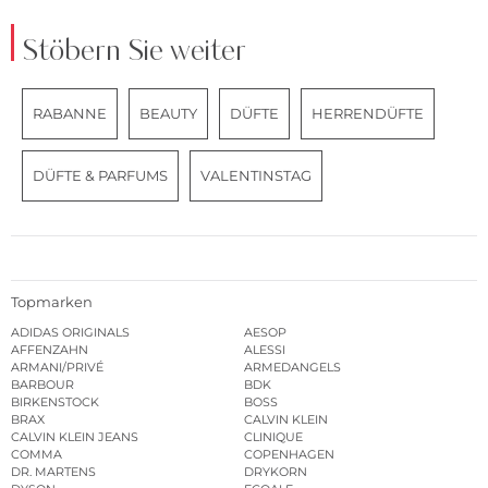
Stöbern Sie weiter
RABANNE
BEAUTY
DÜFTE
HERRENDÜFTE
DÜFTE & PARFUMS
VALENTINSTAG
Topmarken
ADIDAS ORIGINALS
AESOP
AFFENZAHN
ALESSI
ARMANI/PRIVÉ
ARMEDANGELS
BARBOUR
BDK
BIRKENSTOCK
BOSS
BRAX
CALVIN KLEIN
CALVIN KLEIN JEANS
CLINIQUE
COMMA
COPENHAGEN
DR. MARTENS
DRYKORN