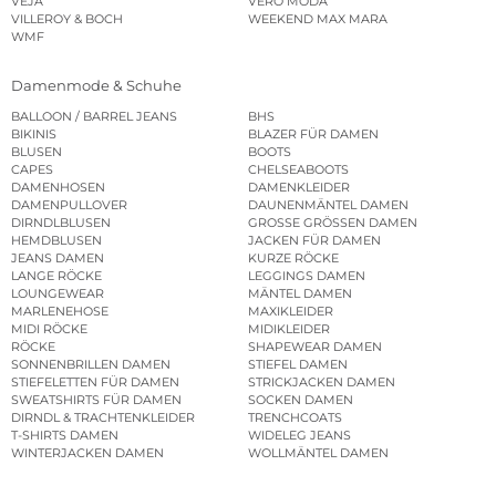
VEJA
VERO MODA
VILLEROY & BOCH
WEEKEND MAX MARA
WMF
Damenmode & Schuhe
BALLOON / BARREL JEANS
BHS
BIKINIS
BLAZER FÜR DAMEN
BLUSEN
BOOTS
CAPES
CHELSEABOOTS
DAMENHOSEN
DAMENKLEIDER
DAMENPULLOVER
DAUNENMÄNTEL DAMEN
DIRNDLBLUSEN
GROSSE GRÖSSEN DAMEN
HEMDBLUSEN
JACKEN FÜR DAMEN
JEANS DAMEN
KURZE RÖCKE
LANGE RÖCKE
LEGGINGS DAMEN
LOUNGEWEAR
MÄNTEL DAMEN
MARLENEHOSE
MAXIKLEIDER
MIDI RÖCKE
MIDIKLEIDER
RÖCKE
SHAPEWEAR DAMEN
SONNENBRILLEN DAMEN
STIEFEL DAMEN
STIEFELETTEN FÜR DAMEN
STRICKJACKEN DAMEN
SWEATSHIRTS FÜR DAMEN
SOCKEN DAMEN
DIRNDL & TRACHTENKLEIDER
TRENCHCOATS
T-SHIRTS DAMEN
WIDELEG JEANS
WINTERJACKEN DAMEN
WOLLMÄNTEL DAMEN