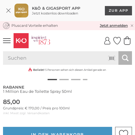
K&Ö & GIGASPORT APP
ZUR APP
Jetzt kostenlos downloaden
Pluscard Vorteile erhalten
KOSTENLOSER VERSAND* & RÜCKVERSAND
Jetzt anmelden
UNSERE APP
CLICK &
CLICK &
COLLECT
RESERVE
Beliebt!
5 Personen sehen sich diesen Artikel gerade an
RABANNE
1 Million Eau de Toilette Spray 50ml
85,00
Grundpreis: € 170,00 / Preis pro 100ml
inkl. Mwst zzgl.
Versandkosten
IN DEN WARENKORB