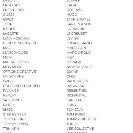
DYSON
ECOALF
ERGOBAG
FALKE
FRED PERRY
GOT BAG
GUESS
HUGO
IZIPIZI
JACK & JONES
JOOP!
KAPTEN & SON
KIEHL’S
LA PRAIRIE
LACOSTE
LE CREUSET
LENA HOSCHEK
LEVI’S®
LIEBESKIND BERLIN
LUISA CERANO
MAC
MARC CAIN
MARC JACOBS
MARC O’POLO
MCM
MEY
MICHAEL KORS
MONARI
MOS MOSH
NEW BALANCE
OFFICINE CREATIVE
OLYMP
ON SCHUHE
ONLY
OPUS
PAUL GREEN
POLO RALPH LAUREN
RAGWEAR
RAINKISS
REISENTHEL
REPLAY
RICHROYAL
SAMSONITE
SANETTA
SATCH
SKINY
SMEG
SOMEDAY
STEP BY STEP
TOM FORD
TOM TAILOR
TOMMY HILFIGER
TOMMY JEANS
TONIES
TRIUMPH
VEE COLLECTIVE