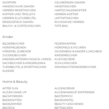
SHOPPER
GELDBÖRSEN DAMEN
HANDSCHUHE DAMEN
HANDTASCHEN
HERREN REISETASCHEN
HARTSCHALENKOFFER
KOFFER UND TROLLEYS
HERREN KOFFER
HERREN KULTURBEUTEL
LAPTOPTASCHEN
REISEGEPÄCK DAMEN
RUCKSÄCKE HERREN
BAUCH- & GÜRTELTASCHEN
TOTE BAG
Kinder
BILDERBÜCHER
FEDERMAPPEN
HÖRSPIELBOXEN
HÖRSPIELE & FIGUREN
HÖRSPIEL ZUBEHÖR
JAUSENBOX & KINDER LUNCHBOX
JUGENDBÜCHER
KINDERBÜCHER
KINDERGARTENRUCKSACK | KINDERGARTENBEUTEL
KUSCHELTIERE
SACHBÜCHER & KINDERLEXIKA
SCHULTASCHEN
TURNBEUTEL & SPORTTASCHEN
WEIHNACHTSKINDERBÜCHER
KLEIDER
Home & Beauty
AFTER SUN
AUGENCREME
AUGEN MAKE UP
AUGENMAKEUP ENTFERNER
BACKFORMEN
BADTEPPICH
BADEMATTEN
BADEMÄNTEL
BADEZIMMER
BEAUTY GESCHENKE
BESTECK
BETTDECKEN