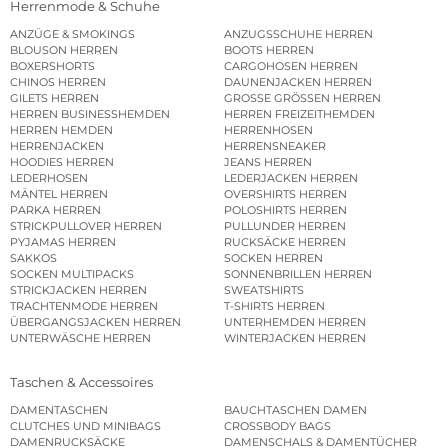
Herrenmode & Schuhe
ANZÜGE & SMOKINGS
ANZUGSSCHUHE HERREN
BLOUSON HERREN
BOOTS HERREN
BOXERSHORTS
CARGOHOSEN HERREN
CHINOS HERREN
DAUNENJACKEN HERREN
GILETS HERREN
GROSSE GRÖSSEN HERREN
HERREN BUSINESSHEMDEN
HERREN FREIZEITHEMDEN
HERREN HEMDEN
HERRENHOSEN
HERRENJACKEN
HERRENSNEAKER
HOODIES HERREN
JEANS HERREN
LEDERHOSEN
LEDERJACKEN HERREN
MÄNTEL HERREN
OVERSHIRTS HERREN
PARKA HERREN
POLOSHIRTS HERREN
STRICKPULLOVER HERREN
PULLUNDER HERREN
PYJAMAS HERREN
RUCKSÄCKE HERREN
SAKKOS
SOCKEN HERREN
SOCKEN MULTIPACKS
SONNENBRILLEN HERREN
STRICKJACKEN HERREN
SWEATSHIRTS
TRACHTENMODE HERREN
T-SHIRTS HERREN
ÜBERGANGSJACKEN HERREN
UNTERHEMDEN HERREN
UNTERWÄSCHE HERREN
WINTERJACKEN HERREN
Taschen & Accessoires
DAMENTASCHEN
BAUCHTASCHEN DAMEN
CLUTCHES UND MINIBAGS
CROSSBODY BAGS
DAMENRUCKSÄCKE
DAMENSCHALS & DAMENTÜCHER