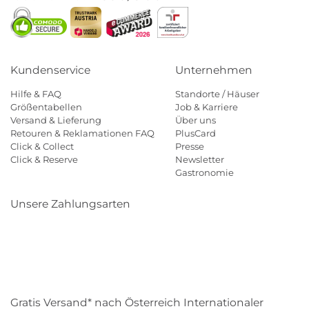
Kundenservice
Unternehmen
Hilfe & FAQ
Standorte / Häuser
Größentabellen
Job & Karriere
Versand & Lieferung
Über uns
Retouren & Reklamationen FAQ
PlusCard
Click & Collect
Presse
Click & Reserve
Newsletter
Gastronomie
Unsere Zahlungsarten
Klarna
Paypal
Mastercard
Visa
Diners
Eps
Shop
Applepay
Amazon
Gratis Versand* nach Österreich Internationaler