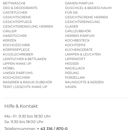
BETTWÄSCHE
DAMEN PARFUM
DEO & DEODORANTS
DUSCHGEL & BADESCHAUM
GÄSTETÜCHER
FÜR SIE
GESICHTSCREME
GESICHTSCREME HERREN
GESICHTSPFLEGE
GESICHTSREINIGUNG
GESICHTSREINIGUNG HERREN
GLÄSER
GRILLER
GRILLZUBEHÖR
HANDTÜCHER
HERREN PARFUM
KERZEN
KOCHBESTECK
KOCHGESCHIRR
KOCHTÖPFE
KÖRPERPFLEGE
KÜCHENGERÄTE
KUGELSCHREIBER
LAMPEN & LEUCHTEN
LEINTÜCHER & BETTLAKEN
LIPPENSTIFT
LIPPEN MAKE UP
MESSER
MÖBEL
NAGELLACK
UNISEX PARFUMS
PEELING
KOCHGESCHIRR
PORZELLAN
RASIERER & RASUR ZUBEHÖR
RAUMDÜFTE & KERZEN
TEINT | GESICHTS MAKE UP
VASEN
Hilfe & Kontakt
Mo.–Fr. 9:30 bis 18:30 Uhr
Sa. 9:30 bis 18:00 Uhr
Telefonnummer:
+ 43 316 / 870-0