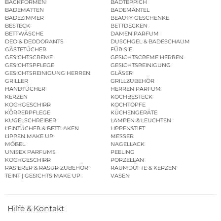
BACKFORMEN
BADTEPPICH
BADEMATTEN
BADEMÄNTEL
BADEZIMMER
BEAUTY GESCHENKE
BESTECK
BETTDECKEN
BETTWÄSCHE
DAMEN PARFUM
DEO & DEODORANTS
DUSCHGEL & BADESCHAUM
GÄSTETÜCHER
FÜR SIE
GESICHTSCREME
GESICHTSCREME HERREN
GESICHTSPFLEGE
GESICHTSREINIGUNG
GESICHTSREINIGUNG HERREN
GLÄSER
GRILLER
GRILLZUBEHÖR
HANDTÜCHER
HERREN PARFUM
KERZEN
KOCHBESTECK
KOCHGESCHIRR
KOCHTÖPFE
KÖRPERPFLEGE
KÜCHENGERÄTE
KUGELSCHREIBER
LAMPEN & LEUCHTEN
LEINTÜCHER & BETTLAKEN
LIPPENSTIFT
LIPPEN MAKE UP
MESSER
MÖBEL
NAGELLACK
UNISEX PARFUMS
PEELING
KOCHGESCHIRR
PORZELLAN
RASIERER & RASUR ZUBEHÖR
RAUMDÜFTE & KERZEN
TEINT | GESICHTS MAKE UP
VASEN
Hilfe & Kontakt