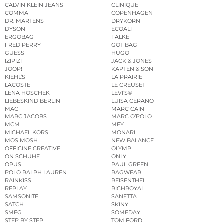
CALVIN KLEIN JEANS
CLINIQUE
COMMA
COPENHAGEN
DR. MARTENS
DRYKORN
DYSON
ECOALF
ERGOBAG
FALKE
FRED PERRY
GOT BAG
GUESS
HUGO
IZIPIZI
JACK & JONES
JOOP!
KAPTEN & SON
KIEHL’S
LA PRAIRIE
LACOSTE
LE CREUSET
LENA HOSCHEK
LEVI’S®
LIEBESKIND BERLIN
LUISA CERANO
MAC
MARC CAIN
MARC JACOBS
MARC O’POLO
MCM
MEY
MICHAEL KORS
MONARI
MOS MOSH
NEW BALANCE
OFFICINE CREATIVE
OLYMP
ON SCHUHE
ONLY
OPUS
PAUL GREEN
POLO RALPH LAUREN
RAGWEAR
RAINKISS
REISENTHEL
REPLAY
RICHROYAL
SAMSONITE
SANETTA
SATCH
SKINY
SMEG
SOMEDAY
STEP BY STEP
TOM FORD