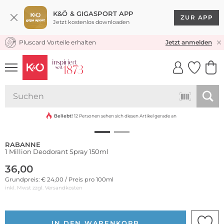
K&Ö & GIGASPORT APP
ZUR APP
Jetzt kostenlos downloaden
Pluscard Vorteile erhalten
KOSTENLOSER VERSAND* & RÜCKVERSAND
Jetzt anmelden
UNSERE APP
CLICK &
CLICK &
COLLECT
RESERVE
Beliebt!
12 Personen sehen sich diesen Artikel gerade an
RABANNE
1 Million Deodorant Spray 150ml
36,00
Grundpreis: € 24,00 / Preis pro 100ml
inkl. Mwst zzgl.
Versandkosten
IN DEN WARENKORB