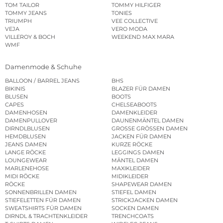
TOM TAILOR
TOMMY HILFIGER
TOMMY JEANS
TONIES
TRIUMPH
VEE COLLECTIVE
VEJA
VERO MODA
VILLEROY & BOCH
WEEKEND MAX MARA
WMF
Damenmode & Schuhe
BALLOON / BARREL JEANS
BHS
BIKINIS
BLAZER FÜR DAMEN
BLUSEN
BOOTS
CAPES
CHELSEABOOTS
DAMENHOSEN
DAMENKLEIDER
DAMENPULLOVER
DAUNENMÄNTEL DAMEN
DIRNDLBLUSEN
GROSSE GRÖSSEN DAMEN
HEMDBLUSEN
JACKEN FÜR DAMEN
JEANS DAMEN
KURZE RÖCKE
LANGE RÖCKE
LEGGINGS DAMEN
LOUNGEWEAR
MÄNTEL DAMEN
MARLENEHOSE
MAXIKLEIDER
MIDI RÖCKE
MIDIKLEIDER
RÖCKE
SHAPEWEAR DAMEN
SONNENBRILLEN DAMEN
STIEFEL DAMEN
STIEFELETTEN FÜR DAMEN
STRICKJACKEN DAMEN
SWEATSHIRTS FÜR DAMEN
SOCKEN DAMEN
DIRNDL & TRACHTENKLEIDER
TRENCHCOATS