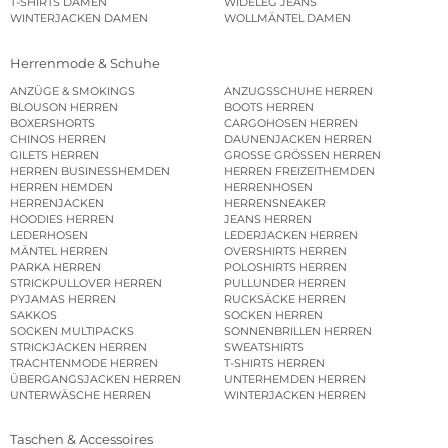
T-SHIRTS DAMEN
WIDELEG JEANS
WINTERJACKEN DAMEN
WOLLMÄNTEL DAMEN
Herrenmode & Schuhe
ANZÜGE & SMOKINGS
ANZUGSSCHUHE HERREN
BLOUSON HERREN
BOOTS HERREN
BOXERSHORTS
CARGOHOSEN HERREN
CHINOS HERREN
DAUNENJACKEN HERREN
GILETS HERREN
GROSSE GRÖSSEN HERREN
HERREN BUSINESSHEMDEN
HERREN FREIZEITHEMDEN
HERREN HEMDEN
HERRENHOSEN
HERRENJACKEN
HERRENSNEAKER
HOODIES HERREN
JEANS HERREN
LEDERHOSEN
LEDERJACKEN HERREN
MÄNTEL HERREN
OVERSHIRTS HERREN
PARKA HERREN
POLOSHIRTS HERREN
STRICKPULLOVER HERREN
PULLUNDER HERREN
PYJAMAS HERREN
RUCKSÄCKE HERREN
SAKKOS
SOCKEN HERREN
SOCKEN MULTIPACKS
SONNENBRILLEN HERREN
STRICKJACKEN HERREN
SWEATSHIRTS
TRACHTENMODE HERREN
T-SHIRTS HERREN
ÜBERGANGSJACKEN HERREN
UNTERHEMDEN HERREN
UNTERWÄSCHE HERREN
WINTERJACKEN HERREN
Taschen & Accessoires