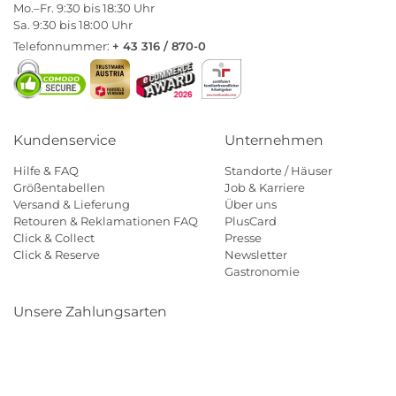
Mo.–Fr. 9:30 bis 18:30 Uhr
Sa. 9:30 bis 18:00 Uhr
Telefonnummer:
+ 43 316 / 870-0
Kundenservice
Unternehmen
Hilfe & FAQ
Standorte / Häuser
Größentabellen
Job & Karriere
Versand & Lieferung
Über uns
Retouren & Reklamationen FAQ
PlusCard
Click & Collect
Presse
Click & Reserve
Newsletter
Gastronomie
Unsere Zahlungsarten
Klarna
Paypal
Mastercard
Visa
Diners
Eps
Shop
Applepay
Amazon