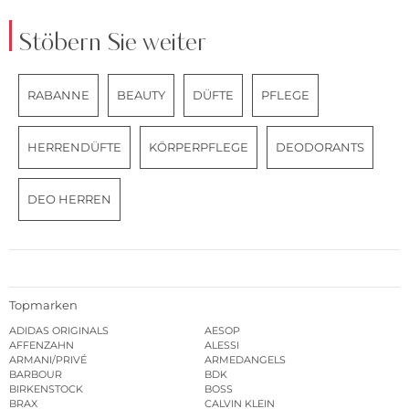
Stöbern Sie weiter
RABANNE
BEAUTY
DÜFTE
PFLEGE
HERRENDÜFTE
KÖRPERPFLEGE
DEODORANTS
DEO HERREN
Topmarken
ADIDAS ORIGINALS
AESOP
AFFENZAHN
ALESSI
ARMANI/PRIVÉ
ARMEDANGELS
BARBOUR
BDK
BIRKENSTOCK
BOSS
BRAX
CALVIN KLEIN