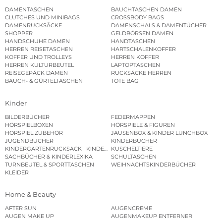
DAMENTASCHEN
BAUCHTASCHEN DAMEN
CLUTCHES UND MINIBAGS
CROSSBODY BAGS
DAMENRUCKSÄCKE
DAMENSCHALS & DAMENTÜCHER
SHOPPER
GELDBÖRSEN DAMEN
HANDSCHUHE DAMEN
HANDTASCHEN
HERREN REISETASCHEN
HARTSCHALENKOFFER
KOFFER UND TROLLEYS
HERREN KOFFER
HERREN KULTURBEUTEL
LAPTOPTASCHEN
REISEGEPÄCK DAMEN
RUCKSÄCKE HERREN
BAUCH- & GÜRTELTASCHEN
TOTE BAG
Kinder
BILDERBÜCHER
FEDERMAPPEN
HÖRSPIELBOXEN
HÖRSPIELE & FIGUREN
HÖRSPIEL ZUBEHÖR
JAUSENBOX & KINDER LUNCHBOX
JUGENDBÜCHER
KINDERBÜCHER
KINDERGARTENRUCKSACK | KINDERGARTENBEUTEL
KUSCHELTIERE
SACHBÜCHER & KINDERLEXIKA
SCHULTASCHEN
TURNBEUTEL & SPORTTASCHEN
WEIHNACHTSKINDERBÜCHER
KLEIDER
Home & Beauty
AFTER SUN
AUGENCREME
AUGEN MAKE UP
AUGENMAKEUP ENTFERNER