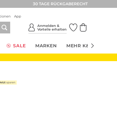
30 TAGE RÜCKGABERECHT
tionen
App
Anmelden &
Vorteile erhalten
SALE
MARKEN
MEHR K&Ö
NACH
Jetzt
sparen