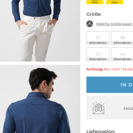
DEAL
DEAL
Größe:
Welche Größe passt
37
38
Alternativen
Alternativen
43
44
Alternativen
Alternativen
Achtung:
Nur noch 1 Stück
IN 
Meld
Lieferoption: