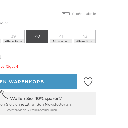
Größentabelle
 mir?
39
40
41
42
Alternativen
Alternativen
Alternativen
 verfügbar!
DEN WARENKORB
Wollen Sie -10% sparen?
en Sie sich
jetzt
für den Newsletter an.
Beachten Sie die Gutscheinbedingungen.