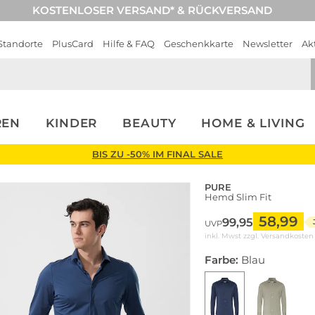
KOSTENLOSER VERSAND* & RÜCKVERSAND
Standorte
PlusCard
Hilfe & FAQ
Geschenkkarte
Newsletter
Ak
REN
KINDER
BEAUTY
HOME & LIVING
BIS ZU -50% IM FINAL SALE
PURE
Hemd Slim Fit
58,99
99,95
UVP
inkl. Mwst zzgl.
Versandkosten
Farbe:
Blau