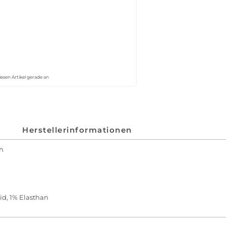
iesen Artikel gerade an
Herstellerinformationen
h
id, 1% Elasthan