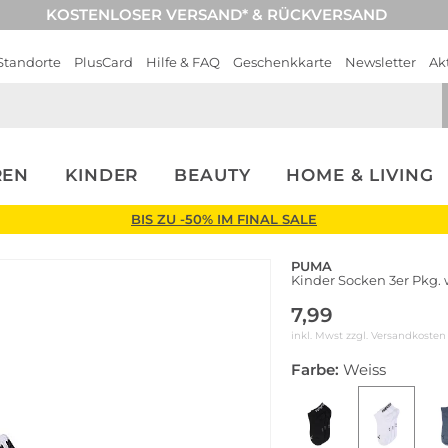
KOSTENLOSER VERSAND* & RÜCKVERSAND
Standorte
PlusCard
Hilfe & FAQ
Geschenkkarte
Newsletter
Ak
REN
KINDER
BEAUTY
HOME & LIVING
BIS ZU -50% IM FINAL SALE
PUMA
Kinder Socken 3er Pkg. 
7,99
inkl. Mwst zzgl.
Versandkosten
Farbe:
Weiss