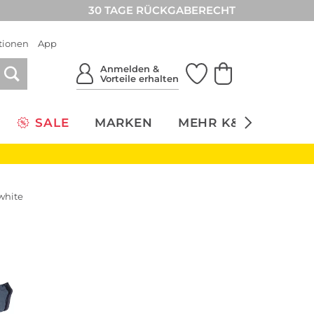
30 TAGE RÜCKGABERECHT
tionen
App
Anmelden &
Vorteile erhalten
SALE
MARKEN
MEHR K&Ö
NACH
white