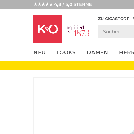
★★★★★ 4,8 / 5,0 STERNE
ZU GIGASPORT
FASHION-
UNSERE APP
CLICK &
CLICK &
TRENDS
COLLECT
RESERVE
NEU
LOOKS
DAMEN
HER