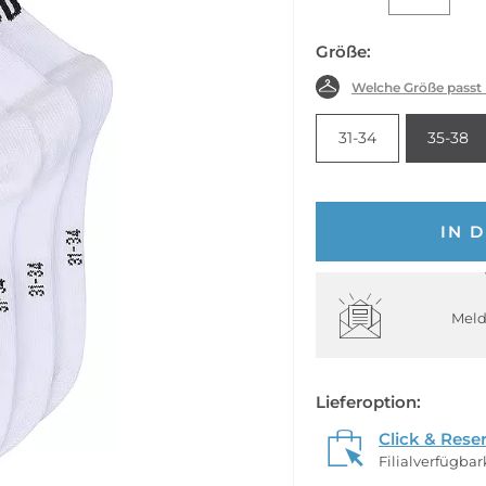
Größe:
Welche Größe passt
31-34
35-38
IN 
Meld
Lieferoption:
Click & Rese
Filialverfügba