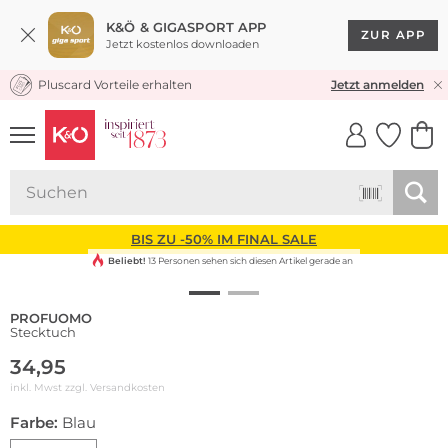
K&Ö & GIGASPORT APP
ZUR APP
Jetzt kostenlos downloaden
Pluscard Vorteile erhalten
KOSTENLOSER VERSAND* & RÜCKVERSAND
Jetzt anmelden
UNSERE APP
CLICK &
CLICK &
COLLECT
RESERVE
BIS ZU -50% IM FINAL SALE
Beliebt!
13 Personen sehen sich diesen Artikel gerade an
PROFUOMO
Stecktuch
34,95
inkl. Mwst zzgl.
Versandkosten
Farbe:
Blau