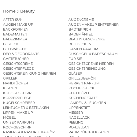
Home & Beauty
AFTER SUN
AUGENCREME
AUGEN MAKE UP
AUGENMAKEUP ENTFERNER
BACKFORMEN
BADTEPPICH
BADEMATTEN
BADEMÄNTEL
BADEZIMMER
BEAUTY GESCHENKE
BESTECK
BETTDECKEN
BETTWÄSCHE
DAMEN PARFUM
DEO & DEODORANTS
DUSCHGEL & BADESCHAUM
GÄSTETÜCHER
FÜR SIE
GESICHTSCREME
GESICHTSCREME HERREN
GESICHTSPFLEGE
GESICHTSREINIGUNG
GESICHTSREINIGUNG HERREN
GLÄSER
GRILLER
GRILLZUBEHÖR
HANDTÜCHER
HERREN PARFUM
KERZEN
KOCHBESTECK
KOCHGESCHIRR
KOCHTÖPFE
KÖRPERPFLEGE
KÜCHENGERÄTE
KUGELSCHREIBER
LAMPEN & LEUCHTEN
LEINTÜCHER & BETTLAKEN
LIPPENSTIFT
LIPPEN MAKE UP
MESSER
MÖBEL
NAGELLACK
UNISEX PARFUMS
PEELING
KOCHGESCHIRR
PORZELLAN
RASIERER & RASUR ZUBEHÖR
RAUMDÜFTE & KERZEN
TEINT | GESICHTS MAKE UP
VASEN