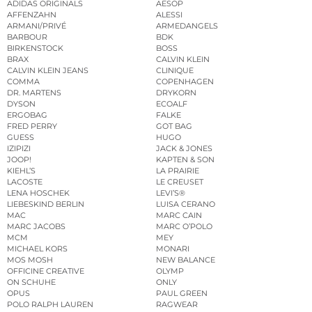
ADIDAS ORIGINALS
AESOP
AFFENZAHN
ALESSI
ARMANI/PRIVÉ
ARMEDANGELS
BARBOUR
BDK
BIRKENSTOCK
BOSS
BRAX
CALVIN KLEIN
CALVIN KLEIN JEANS
CLINIQUE
COMMA
COPENHAGEN
DR. MARTENS
DRYKORN
DYSON
ECOALF
ERGOBAG
FALKE
FRED PERRY
GOT BAG
GUESS
HUGO
IZIPIZI
JACK & JONES
JOOP!
KAPTEN & SON
KIEHL’S
LA PRAIRIE
LACOSTE
LE CREUSET
LENA HOSCHEK
LEVI’S®
LIEBESKIND BERLIN
LUISA CERANO
MAC
MARC CAIN
MARC JACOBS
MARC O’POLO
MCM
MEY
MICHAEL KORS
MONARI
MOS MOSH
NEW BALANCE
OFFICINE CREATIVE
OLYMP
ON SCHUHE
ONLY
OPUS
PAUL GREEN
POLO RALPH LAUREN
RAGWEAR