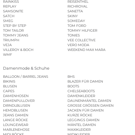
RAINKISS
REISENTHEL
REPLAY
RICHROYAL
SAMSONITE
SANETTA
SATCH
SKINY
SMEG
SOMEDAY
STEP BY STEP
TOM FORD
TOM TAILOR
TOMMY HILFIGER
TOMMY JEANS
TONIES
TRIUMPH
VEE COLLECTIVE
VEJA
VERO MODA
VILLEROY & BOCH
WEEKEND MAX MARA
WMF
Damenmode & Schuhe
BALLOON / BARREL JEANS
BHS
BIKINIS
BLAZER FÜR DAMEN
BLUSEN
BOOTS
CAPES
CHELSEABOOTS
DAMENHOSEN
DAMENKLEIDER
DAMENPULLOVER
DAUNENMÄNTEL DAMEN
DIRNDLBLUSEN
GROSSE GRÖSSEN DAMEN
HEMDBLUSEN
JACKEN FÜR DAMEN
JEANS DAMEN
KURZE RÖCKE
LANGE RÖCKE
LEGGINGS DAMEN
LOUNGEWEAR
MÄNTEL DAMEN
MARLENEHOSE
MAXIKLEIDER
MIDI RÖCKE
MIDIKLEIDER