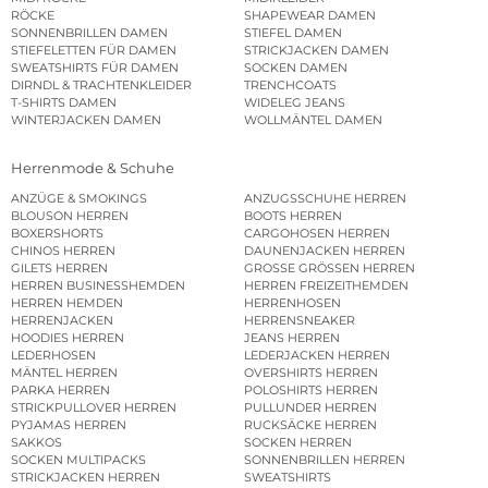
RÖCKE
SHAPEWEAR DAMEN
SONNENBRILLEN DAMEN
STIEFEL DAMEN
STIEFELETTEN FÜR DAMEN
STRICKJACKEN DAMEN
SWEATSHIRTS FÜR DAMEN
SOCKEN DAMEN
DIRNDL & TRACHTENKLEIDER
TRENCHCOATS
T-SHIRTS DAMEN
WIDELEG JEANS
WINTERJACKEN DAMEN
WOLLMÄNTEL DAMEN
Herrenmode & Schuhe
ANZÜGE & SMOKINGS
ANZUGSSCHUHE HERREN
BLOUSON HERREN
BOOTS HERREN
BOXERSHORTS
CARGOHOSEN HERREN
CHINOS HERREN
DAUNENJACKEN HERREN
GILETS HERREN
GROSSE GRÖSSEN HERREN
HERREN BUSINESSHEMDEN
HERREN FREIZEITHEMDEN
HERREN HEMDEN
HERRENHOSEN
HERRENJACKEN
HERRENSNEAKER
HOODIES HERREN
JEANS HERREN
LEDERHOSEN
LEDERJACKEN HERREN
MÄNTEL HERREN
OVERSHIRTS HERREN
PARKA HERREN
POLOSHIRTS HERREN
STRICKPULLOVER HERREN
PULLUNDER HERREN
PYJAMAS HERREN
RUCKSÄCKE HERREN
SAKKOS
SOCKEN HERREN
SOCKEN MULTIPACKS
SONNENBRILLEN HERREN
STRICKJACKEN HERREN
SWEATSHIRTS