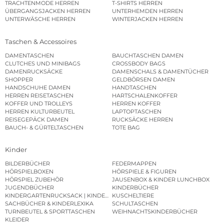
TRACHTENMODE HERREN
T-SHIRTS HERREN
ÜBERGANGSJACKEN HERREN
UNTERHEMDEN HERREN
UNTERWÄSCHE HERREN
WINTERJACKEN HERREN
Taschen & Accessoires
DAMENTASCHEN
BAUCHTASCHEN DAMEN
CLUTCHES UND MINIBAGS
CROSSBODY BAGS
DAMENRUCKSÄCKE
DAMENSCHALS & DAMENTÜCHER
SHOPPER
GELDBÖRSEN DAMEN
HANDSCHUHE DAMEN
HANDTASCHEN
HERREN REISETASCHEN
HARTSCHALENKOFFER
KOFFER UND TROLLEYS
HERREN KOFFER
HERREN KULTURBEUTEL
LAPTOPTASCHEN
REISEGEPÄCK DAMEN
RUCKSÄCKE HERREN
BAUCH- & GÜRTELTASCHEN
TOTE BAG
Kinder
BILDERBÜCHER
FEDERMAPPEN
HÖRSPIELBOXEN
HÖRSPIELE & FIGUREN
HÖRSPIEL ZUBEHÖR
JAUSENBOX & KINDER LUNCHBOX
JUGENDBÜCHER
KINDERBÜCHER
KINDERGARTENRUCKSACK | KINDERGARTENBEUTEL
KUSCHELTIERE
SACHBÜCHER & KINDERLEXIKA
SCHULTASCHEN
TURNBEUTEL & SPORTTASCHEN
WEIHNACHTSKINDERBÜCHER
KLEIDER