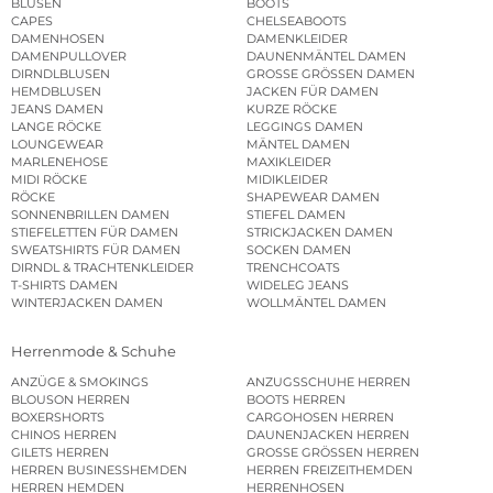
BLUSEN
BOOTS
CAPES
CHELSEABOOTS
DAMENHOSEN
DAMENKLEIDER
DAMENPULLOVER
DAUNENMÄNTEL DAMEN
DIRNDLBLUSEN
GROSSE GRÖSSEN DAMEN
HEMDBLUSEN
JACKEN FÜR DAMEN
JEANS DAMEN
KURZE RÖCKE
LANGE RÖCKE
LEGGINGS DAMEN
LOUNGEWEAR
MÄNTEL DAMEN
MARLENEHOSE
MAXIKLEIDER
MIDI RÖCKE
MIDIKLEIDER
RÖCKE
SHAPEWEAR DAMEN
SONNENBRILLEN DAMEN
STIEFEL DAMEN
STIEFELETTEN FÜR DAMEN
STRICKJACKEN DAMEN
SWEATSHIRTS FÜR DAMEN
SOCKEN DAMEN
DIRNDL & TRACHTENKLEIDER
TRENCHCOATS
T-SHIRTS DAMEN
WIDELEG JEANS
WINTERJACKEN DAMEN
WOLLMÄNTEL DAMEN
Herrenmode & Schuhe
ANZÜGE & SMOKINGS
ANZUGSSCHUHE HERREN
BLOUSON HERREN
BOOTS HERREN
BOXERSHORTS
CARGOHOSEN HERREN
CHINOS HERREN
DAUNENJACKEN HERREN
GILETS HERREN
GROSSE GRÖSSEN HERREN
HERREN BUSINESSHEMDEN
HERREN FREIZEITHEMDEN
HERREN HEMDEN
HERRENHOSEN