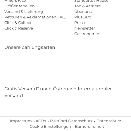
Hilfe & FAQ
Standorte / Häuser
Größentabellen
Job & Karriere
Versand & Lieferung
Über uns
Retouren & Reklamationen FAQ
PlusCard
Click & Collect
Presse
Click & Reserve
Newsletter
Gastronomie
Unsere Zahlungsarten
Klarna
Paypal
Mastercard
Visa
Diners
Eps
Shop
Applepay
Amazon
Gratis Versand* nach Österreich Internationaler
Versand
Impressum
AGBs
PlusCard Datenschutz
Datenschutz
Cookie Einstellungen
Barrierefreiheit