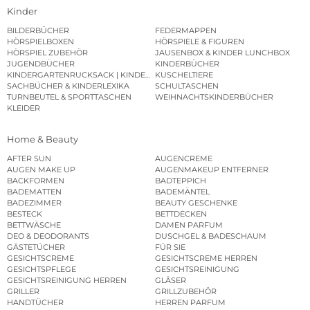
Kinder
BILDERBÜCHER
FEDERMAPPEN
HÖRSPIELBOXEN
HÖRSPIELE & FIGUREN
HÖRSPIEL ZUBEHÖR
JAUSENBOX & KINDER LUNCHBOX
JUGENDBÜCHER
KINDERBÜCHER
KINDERGARTENRUCKSACK | KINDERGARTENBEUTEL
KUSCHELTIERE
SACHBÜCHER & KINDERLEXIKA
SCHULTASCHEN
TURNBEUTEL & SPORTTASCHEN
WEIHNACHTSKINDERBÜCHER
KLEIDER
Home & Beauty
AFTER SUN
AUGENCREME
AUGEN MAKE UP
AUGENMAKEUP ENTFERNER
BACKFORMEN
BADTEPPICH
BADEMATTEN
BADEMÄNTEL
BADEZIMMER
BEAUTY GESCHENKE
BESTECK
BETTDECKEN
BETTWÄSCHE
DAMEN PARFUM
DEO & DEODORANTS
DUSCHGEL & BADESCHAUM
GÄSTETÜCHER
FÜR SIE
GESICHTSCREME
GESICHTSCREME HERREN
GESICHTSPFLEGE
GESICHTSREINIGUNG
GESICHTSREINIGUNG HERREN
GLÄSER
GRILLER
GRILLZUBEHÖR
HANDTÜCHER
HERREN PARFUM