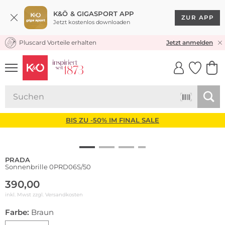
K&Ö & GIGASPORT APP
ZUR APP
Jetzt kostenlos downloaden
Pluscard Vorteile erhalten
KOSTENLOSER VERSAND* & RÜCKVERSAND
Jetzt anmelden
UNSERE APP
CLICK &
CLICK &
COLLECT
RESERVE
BIS ZU -50% IM FINAL SALE
PRADA
Sonnenbrille 0PRD06S/50
390,00
inkl. Mwst zzgl.
Versandkosten
Farbe:
Braun