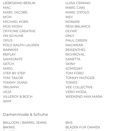
LIEBESKIND BERLIN
LUISA CERANO
MAC
MARC CAIN
MARC JACOBS
MARC O’POLO
MCM
MEY
MICHAEL KORS
MONARI
MOS MOSH
NEW BALANCE
OFFICINE CREATIVE
OLYMP
ON SCHUHE
ONLY
OPUS
PAUL GREEN
POLO RALPH LAUREN
RAGWEAR
RAINKISS
REISENTHEL
REPLAY
RICHROYAL
SAMSONITE
SANETTA
SATCH
SKINY
SMEG
SOMEDAY
STEP BY STEP
TOM FORD
TOM TAILOR
TOMMY HILFIGER
TOMMY JEANS
TONIES
TRIUMPH
VEE COLLECTIVE
VEJA
VERO MODA
VILLEROY & BOCH
WEEKEND MAX MARA
WMF
Damenmode & Schuhe
BALLOON / BARREL JEANS
BHS
BIKINIS
BLAZER FÜR DAMEN