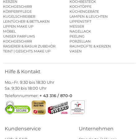
KERZEN
KOCHBESTECK
KOCHGESCHIRR
KOCHTÖPFE
KÖRPERPFLEGE
KÜCHENGERÄTE
KUGELSCHREIBER
LAMPEN & LEUCHTEN
LEINTÜCHER & BETTLAKEN
LIPPENSTIFT
LIPPEN MAKE UP
MESSER
MÖBEL
NAGELLACK
UNISEX PARFUMS
PEELING
KOCHGESCHIRR
PORZELLAN
RASIERER & RASUR ZUBEHÖR
RAUMDÜFTE & KERZEN
TEINT | GESICHTS MAKE UP
VASEN
Hilfe & Kontakt
Mo.–Fr. 9:30 bis 18:30 Uhr
Sa. 9:30 bis 18:00 Uhr
Telefonnummer:
+ 43 316 / 870-0
Kundenservice
Unternehmen