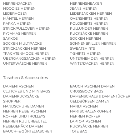
HERRENJACKEN
HERRENSNEAKER
HOODIES HERREN
JEANS HERREN
LEDERHOSEN
LEDERJACKEN HERREN
MÄNTEL HERREN
OVERSHIRTS HERREN
PARKA HERREN
POLOSHIRTS HERREN
STRICKPULLOVER HERREN
PULLUNDER HERREN
PYJAMAS HERREN
RUCKSÄCKE HERREN
SAKKOS
SOCKEN HERREN
SOCKEN MULTIPACKS
SONNENBRILLEN HERREN
STRICKJACKEN HERREN
SWEATSHIRTS
TRACHTENMODE HERREN
T-SHIRTS HERREN
ÜBERGANGSJACKEN HERREN
UNTERHEMDEN HERREN
UNTERWÄSCHE HERREN
WINTERJACKEN HERREN
Taschen & Accessoires
DAMENTASCHEN
BAUCHTASCHEN DAMEN
CLUTCHES UND MINIBAGS
CROSSBODY BAGS
DAMENRUCKSÄCKE
DAMENSCHALS & DAMENTÜCHER
SHOPPER
GELDBÖRSEN DAMEN
HANDSCHUHE DAMEN
HANDTASCHEN
HERREN REISETASCHEN
HARTSCHALENKOFFER
KOFFER UND TROLLEYS
HERREN KOFFER
HERREN KULTURBEUTEL
LAPTOPTASCHEN
REISEGEPÄCK DAMEN
RUCKSÄCKE HERREN
BAUCH- & GÜRTELTASCHEN
TOTE BAG