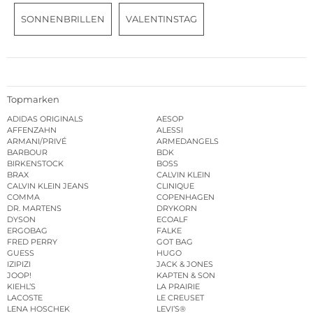
SONNENBRILLEN
VALENTINSTAG
Topmarken
ADIDAS ORIGINALS
AESOP
AFFENZAHN
ALESSI
ARMANI/PRIVÉ
ARMEDANGELS
BARBOUR
BDK
BIRKENSTOCK
BOSS
BRAX
CALVIN KLEIN
CALVIN KLEIN JEANS
CLINIQUE
COMMA
COPENHAGEN
DR. MARTENS
DRYKORN
DYSON
ECOALF
ERGOBAG
FALKE
FRED PERRY
GOT BAG
GUESS
HUGO
IZIPIZI
JACK & JONES
JOOP!
KAPTEN & SON
KIEHL’S
LA PRAIRIE
LACOSTE
LE CREUSET
LENA HOSCHEK
LEVI’S®