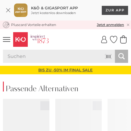
K&Ö & GIGASPORT APP
ZUR APP
Jetzt kostenlos downloaden
Pluscard Vorteile erhalten
KOSTENLOSER VERSAND* & RÜCKVERSAND
Jetzt anmelden
UNSERE APP
CLICK &
CLICK &
COLLECT
RESERVE
BIS ZU -50% IM FINAL SALE
Passende Alternativen