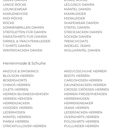
JEANS DAMEN
KURZE RÖCKE
LANGE RÖCKE
LEGGINGS DAMEN
LOUNGEWEAR
MÄNTEL DAMEN
MARLENEHOSE
MAXIKLEIDER
MIDI RÖCKE
MIDIKLEIDER
RÖCKE
SHAPEWEAR DAMEN
SONNENBRILLEN DAMEN
STIEFEL DAMEN
STIEFELETTEN FÜR DAMEN
STRICKJACKEN DAMEN
SWEATSHIRTS FÜR DAMEN
SOCKEN DAMEN
DIRNDL & TRACHTENKLEIDER
TRENCHCOATS
T-SHIRTS DAMEN
WIDELEG JEANS
WINTERJACKEN DAMEN
WOLLMÄNTEL DAMEN
Herrenmode & Schuhe
ANZÜGE & SMOKINGS
ANZUGSSCHUHE HERREN
BLOUSON HERREN
BOOTS HERREN
BOXERSHORTS
CARGOHOSEN HERREN
CHINOS HERREN
DAUNENJACKEN HERREN
GILETS HERREN
GROSSE GRÖSSEN HERREN
HERREN BUSINESSHEMDEN
HERREN FREIZEITHEMDEN
HERREN HEMDEN
HERRENHOSEN
HERRENJACKEN
HERRENSNEAKER
HOODIES HERREN
JEANS HERREN
LEDERHOSEN
LEDERJACKEN HERREN
MÄNTEL HERREN
OVERSHIRTS HERREN
PARKA HERREN
POLOSHIRTS HERREN
STRICKPULLOVER HERREN
PULLUNDER HERREN