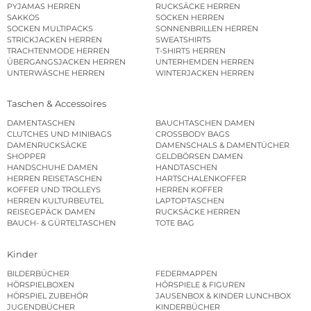
PYJAMAS HERREN
RUCKSÄCKE HERREN
SAKKOS
SOCKEN HERREN
SOCKEN MULTIPACKS
SONNENBRILLEN HERREN
STRICKJACKEN HERREN
SWEATSHIRTS
TRACHTENMODE HERREN
T-SHIRTS HERREN
ÜBERGANGSJACKEN HERREN
UNTERHEMDEN HERREN
UNTERWÄSCHE HERREN
WINTERJACKEN HERREN
Taschen & Accessoires
DAMENTASCHEN
BAUCHTASCHEN DAMEN
CLUTCHES UND MINIBAGS
CROSSBODY BAGS
DAMENRUCKSÄCKE
DAMENSCHALS & DAMENTÜCHER
SHOPPER
GELDBÖRSEN DAMEN
HANDSCHUHE DAMEN
HANDTASCHEN
HERREN REISETASCHEN
HARTSCHALENKOFFER
KOFFER UND TROLLEYS
HERREN KOFFER
HERREN KULTURBEUTEL
LAPTOPTASCHEN
REISEGEPÄCK DAMEN
RUCKSÄCKE HERREN
BAUCH- & GÜRTELTASCHEN
TOTE BAG
Kinder
BILDERBÜCHER
FEDERMAPPEN
HÖRSPIELBOXEN
HÖRSPIELE & FIGUREN
HÖRSPIEL ZUBEHÖR
JAUSENBOX & KINDER LUNCHBOX
JUGENDBÜCHER
KINDERBÜCHER