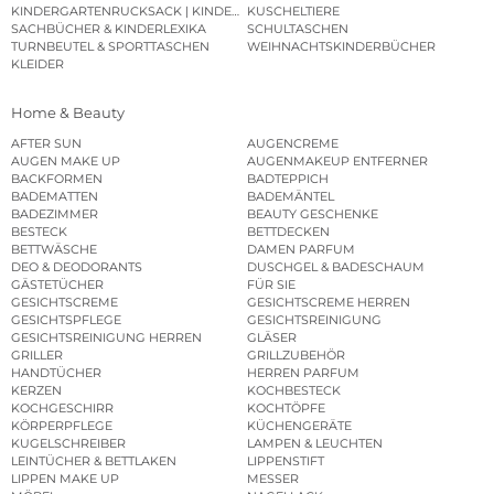
KINDERGARTENRUCKSACK | KINDERGARTENBEUTEL
KUSCHELTIERE
SACHBÜCHER & KINDERLEXIKA
SCHULTASCHEN
TURNBEUTEL & SPORTTASCHEN
WEIHNACHTSKINDERBÜCHER
KLEIDER
Home & Beauty
AFTER SUN
AUGENCREME
AUGEN MAKE UP
AUGENMAKEUP ENTFERNER
BACKFORMEN
BADTEPPICH
BADEMATTEN
BADEMÄNTEL
BADEZIMMER
BEAUTY GESCHENKE
BESTECK
BETTDECKEN
BETTWÄSCHE
DAMEN PARFUM
DEO & DEODORANTS
DUSCHGEL & BADESCHAUM
GÄSTETÜCHER
FÜR SIE
GESICHTSCREME
GESICHTSCREME HERREN
GESICHTSPFLEGE
GESICHTSREINIGUNG
GESICHTSREINIGUNG HERREN
GLÄSER
GRILLER
GRILLZUBEHÖR
HANDTÜCHER
HERREN PARFUM
KERZEN
KOCHBESTECK
KOCHGESCHIRR
KOCHTÖPFE
KÖRPERPFLEGE
KÜCHENGERÄTE
KUGELSCHREIBER
LAMPEN & LEUCHTEN
LEINTÜCHER & BETTLAKEN
LIPPENSTIFT
LIPPEN MAKE UP
MESSER