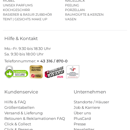
MÖBEL
NAGELLACK
UNISEX PARFUMS
PEELING
KOCHGESCHIRR
PORZELLAN
RASIERER & RASUR ZUBEHÖR
RAUMDÜFTE & KERZEN
TEINT | GESICHTS MAKE UP
VASEN
Hilfe & Kontakt
Mo.–Fr. 9:30 bis 18:30 Uhr
Sa. 9:30 bis 18:00 Uhr
Telefonnummer:
+ 43 316 / 870-0
Kundenservice
Unternehmen
Hilfe & FAQ
Standorte / Häuser
Größentabellen
Job & Karriere
Versand & Lieferung
Über uns
Retouren & Reklamationen FAQ
PlusCard
Click & Collect
Presse
Click & Reserve
Newsletter