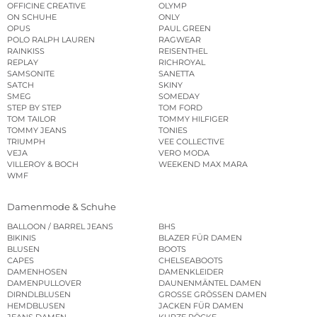
OFFICINE CREATIVE
OLYMP
ON SCHUHE
ONLY
OPUS
PAUL GREEN
POLO RALPH LAUREN
RAGWEAR
RAINKISS
REISENTHEL
REPLAY
RICHROYAL
SAMSONITE
SANETTA
SATCH
SKINY
SMEG
SOMEDAY
STEP BY STEP
TOM FORD
TOM TAILOR
TOMMY HILFIGER
TOMMY JEANS
TONIES
TRIUMPH
VEE COLLECTIVE
VEJA
VERO MODA
VILLEROY & BOCH
WEEKEND MAX MARA
WMF
Damenmode & Schuhe
BALLOON / BARREL JEANS
BHS
BIKINIS
BLAZER FÜR DAMEN
BLUSEN
BOOTS
CAPES
CHELSEABOOTS
DAMENHOSEN
DAMENKLEIDER
DAMENPULLOVER
DAUNENMÄNTEL DAMEN
DIRNDLBLUSEN
GROSSE GRÖSSEN DAMEN
HEMDBLUSEN
JACKEN FÜR DAMEN