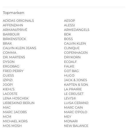
Topmarken
ADIDAS ORIGINALS
AESOP
AFFENZAHN
ALESSI
ARMANI/PRIVÉ
ARMEDANGELS
BARBOUR
BDK
BIRKENSTOCK
BOSS
BRAX
CALVIN KLEIN
CALVIN KLEIN JEANS
CLINIQUE
COMMA
COPENHAGEN
DR. MARTENS
DRYKORN
DYSON
ECOALF
ERGOBAG
FALKE
FRED PERRY
GOT BAG
GUESS
HUGO
IZIPIZI
JACK & JONES
JOOP!
KAPTEN & SON
KIEHL’S
LA PRAIRIE
LACOSTE
LE CREUSET
LENA HOSCHEK
LEVI’S®
LIEBESKIND BERLIN
LUISA CERANO
MAC
MARC CAIN
MARC JACOBS
MARC O’POLO
MCM
MEY
MICHAEL KORS
MONARI
MOS MOSH
NEW BALANCE