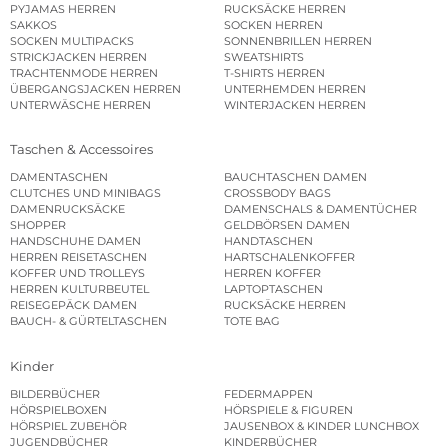
PYJAMAS HERREN
RUCKSÄCKE HERREN
SAKKOS
SOCKEN HERREN
SOCKEN MULTIPACKS
SONNENBRILLEN HERREN
STRICKJACKEN HERREN
SWEATSHIRTS
TRACHTENMODE HERREN
T-SHIRTS HERREN
ÜBERGANGSJACKEN HERREN
UNTERHEMDEN HERREN
UNTERWÄSCHE HERREN
WINTERJACKEN HERREN
Taschen & Accessoires
DAMENTASCHEN
BAUCHTASCHEN DAMEN
CLUTCHES UND MINIBAGS
CROSSBODY BAGS
DAMENRUCKSÄCKE
DAMENSCHALS & DAMENTÜCHER
SHOPPER
GELDBÖRSEN DAMEN
HANDSCHUHE DAMEN
HANDTASCHEN
HERREN REISETASCHEN
HARTSCHALENKOFFER
KOFFER UND TROLLEYS
HERREN KOFFER
HERREN KULTURBEUTEL
LAPTOPTASCHEN
REISEGEPÄCK DAMEN
RUCKSÄCKE HERREN
BAUCH- & GÜRTELTASCHEN
TOTE BAG
Kinder
BILDERBÜCHER
FEDERMAPPEN
HÖRSPIELBOXEN
HÖRSPIELE & FIGUREN
HÖRSPIEL ZUBEHÖR
JAUSENBOX & KINDER LUNCHBOX
JUGENDBÜCHER
KINDERBÜCHER