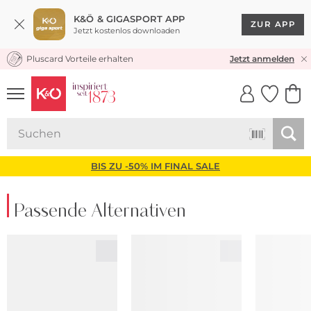
K&Ö & GIGASPORT APP
ZUR APP
Jetzt kostenlos downloaden
Pluscard Vorteile erhalten
KOSTENLOSER VERSAND* & RÜCKVERSAND
Jetzt anmelden
UNSERE APP
CLICK &
CLICK &
COLLECT
RESERVE
BIS ZU -50% IM FINAL SALE
Passende Alternativen