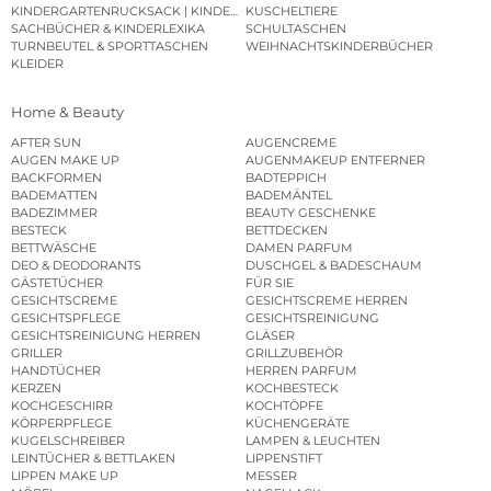
KINDERGARTENRUCKSACK | KINDERGARTENBEUTEL
KUSCHELTIERE
SACHBÜCHER & KINDERLEXIKA
SCHULTASCHEN
TURNBEUTEL & SPORTTASCHEN
WEIHNACHTSKINDERBÜCHER
KLEIDER
Home & Beauty
AFTER SUN
AUGENCREME
AUGEN MAKE UP
AUGENMAKEUP ENTFERNER
BACKFORMEN
BADTEPPICH
BADEMATTEN
BADEMÄNTEL
BADEZIMMER
BEAUTY GESCHENKE
BESTECK
BETTDECKEN
BETTWÄSCHE
DAMEN PARFUM
DEO & DEODORANTS
DUSCHGEL & BADESCHAUM
GÄSTETÜCHER
FÜR SIE
GESICHTSCREME
GESICHTSCREME HERREN
GESICHTSPFLEGE
GESICHTSREINIGUNG
GESICHTSREINIGUNG HERREN
GLÄSER
GRILLER
GRILLZUBEHÖR
HANDTÜCHER
HERREN PARFUM
KERZEN
KOCHBESTECK
KOCHGESCHIRR
KOCHTÖPFE
KÖRPERPFLEGE
KÜCHENGERÄTE
KUGELSCHREIBER
LAMPEN & LEUCHTEN
LEINTÜCHER & BETTLAKEN
LIPPENSTIFT
LIPPEN MAKE UP
MESSER