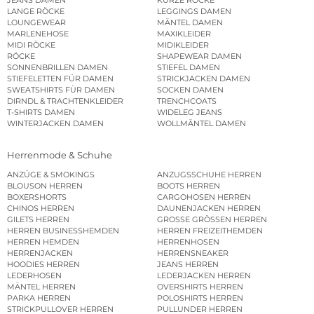
JEANS DAMEN
KURZE RÖCKE
LANGE RÖCKE
LEGGINGS DAMEN
LOUNGEWEAR
MÄNTEL DAMEN
MARLENEHOSE
MAXIKLEIDER
MIDI RÖCKE
MIDIKLEIDER
RÖCKE
SHAPEWEAR DAMEN
SONNENBRILLEN DAMEN
STIEFEL DAMEN
STIEFELETTEN FÜR DAMEN
STRICKJACKEN DAMEN
SWEATSHIRTS FÜR DAMEN
SOCKEN DAMEN
DIRNDL & TRACHTENKLEIDER
TRENCHCOATS
T-SHIRTS DAMEN
WIDELEG JEANS
WINTERJACKEN DAMEN
WOLLMÄNTEL DAMEN
Herrenmode & Schuhe
ANZÜGE & SMOKINGS
ANZUGSSCHUHE HERREN
BLOUSON HERREN
BOOTS HERREN
BOXERSHORTS
CARGOHOSEN HERREN
CHINOS HERREN
DAUNENJACKEN HERREN
GILETS HERREN
GROSSE GRÖSSEN HERREN
HERREN BUSINESSHEMDEN
HERREN FREIZEITHEMDEN
HERREN HEMDEN
HERRENHOSEN
HERRENJACKEN
HERRENSNEAKER
HOODIES HERREN
JEANS HERREN
LEDERHOSEN
LEDERJACKEN HERREN
MÄNTEL HERREN
OVERSHIRTS HERREN
PARKA HERREN
POLOSHIRTS HERREN
STRICKPULLOVER HERREN
PULLUNDER HERREN