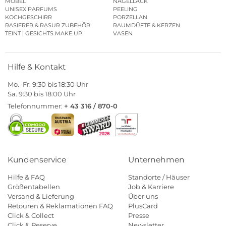
MÖBEL
NAGELLACK
UNISEX PARFUMS
PEELING
KOCHGESCHIRR
PORZELLAN
RASIERER & RASUR ZUBEHÖR
RAUMDÜFTE & KERZEN
TEINT | GESICHTS MAKE UP
VASEN
Hilfe & Kontakt
Mo.–Fr. 9:30 bis 18:30 Uhr
Sa. 9:30 bis 18:00 Uhr
Telefonnummer:
+ 43 316 / 870-0
Kundenservice
Unternehmen
Hilfe & FAQ
Standorte / Häuser
Größentabellen
Job & Karriere
Versand & Lieferung
Über uns
Retouren & Reklamationen FAQ
PlusCard
Click & Collect
Presse
Click & Reserve
Newsletter