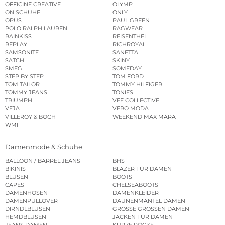
OFFICINE CREATIVE
OLYMP
ON SCHUHE
ONLY
OPUS
PAUL GREEN
POLO RALPH LAUREN
RAGWEAR
RAINKISS
REISENTHEL
REPLAY
RICHROYAL
SAMSONITE
SANETTA
SATCH
SKINY
SMEG
SOMEDAY
STEP BY STEP
TOM FORD
TOM TAILOR
TOMMY HILFIGER
TOMMY JEANS
TONIES
TRIUMPH
VEE COLLECTIVE
VEJA
VERO MODA
VILLEROY & BOCH
WEEKEND MAX MARA
WMF
Damenmode & Schuhe
BALLOON / BARREL JEANS
BHS
BIKINIS
BLAZER FÜR DAMEN
BLUSEN
BOOTS
CAPES
CHELSEABOOTS
DAMENHOSEN
DAMENKLEIDER
DAMENPULLOVER
DAUNENMÄNTEL DAMEN
DIRNDLBLUSEN
GROSSE GRÖSSEN DAMEN
HEMDBLUSEN
JACKEN FÜR DAMEN