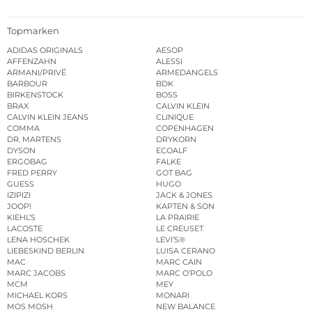
Topmarken
ADIDAS ORIGINALS
AESOP
AFFENZAHN
ALESSI
ARMANI/PRIVÉ
ARMEDANGELS
BARBOUR
BDK
BIRKENSTOCK
BOSS
BRAX
CALVIN KLEIN
CALVIN KLEIN JEANS
CLINIQUE
COMMA
COPENHAGEN
DR. MARTENS
DRYKORN
DYSON
ECOALF
ERGOBAG
FALKE
FRED PERRY
GOT BAG
GUESS
HUGO
IZIPIZI
JACK & JONES
JOOP!
KAPTEN & SON
KIEHL’S
LA PRAIRIE
LACOSTE
LE CREUSET
LENA HOSCHEK
LEVI’S®
LIEBESKIND BERLIN
LUISA CERANO
MAC
MARC CAIN
MARC JACOBS
MARC O’POLO
MCM
MEY
MICHAEL KORS
MONARI
MOS MOSH
NEW BALANCE