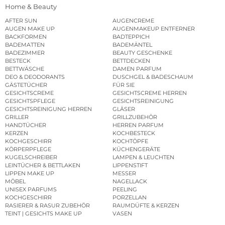
Home & Beauty
AFTER SUN
AUGENCREME
AUGEN MAKE UP
AUGENMAKEUP ENTFERNER
BACKFORMEN
BADTEPPICH
BADEMATTEN
BADEMÄNTEL
BADEZIMMER
BEAUTY GESCHENKE
BESTECK
BETTDECKEN
BETTWÄSCHE
DAMEN PARFUM
DEO & DEODORANTS
DUSCHGEL & BADESCHAUM
GÄSTETÜCHER
FÜR SIE
GESICHTSCREME
GESICHTSCREME HERREN
GESICHTSPFLEGE
GESICHTSREINIGUNG
GESICHTSREINIGUNG HERREN
GLÄSER
GRILLER
GRILLZUBEHÖR
HANDTÜCHER
HERREN PARFUM
KERZEN
KOCHBESTECK
KOCHGESCHIRR
KOCHTÖPFE
KÖRPERPFLEGE
KÜCHENGERÄTE
KUGELSCHREIBER
LAMPEN & LEUCHTEN
LEINTÜCHER & BETTLAKEN
LIPPENSTIFT
LIPPEN MAKE UP
MESSER
MÖBEL
NAGELLACK
UNISEX PARFUMS
PEELING
KOCHGESCHIRR
PORZELLAN
RASIERER & RASUR ZUBEHÖR
RAUMDÜFTE & KERZEN
TEINT | GESICHTS MAKE UP
VASEN