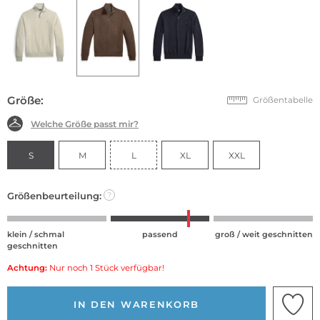
Größe:
Größentabelle
Welche Größe passt mir?
S
M
L
XL
XXL
Größenbeurteilung:
?
klein / schmal
passend
groß / weit geschnitten
geschnitten
Achtung:
Nur noch 1 Stück verfügbar!
IN DEN WARENKORB