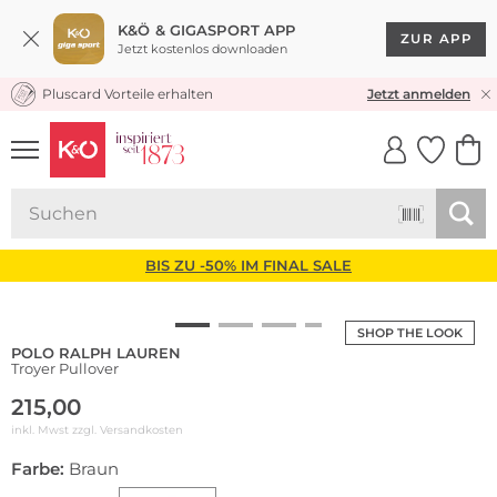
K&Ö & GIGASPORT APP
ZUR APP
Jetzt kostenlos downloaden
Pluscard Vorteile erhalten
KOSTENLOSER VERSAND* & RÜCKVERSAND
Jetzt anmelden
UNSERE APP
CLICK &
CLICK &
COLLECT
RESERVE
BIS ZU -50% IM FINAL SALE
SHOP THE LOOK
POLO RALPH LAUREN
Troyer Pullover
215,00
inkl. Mwst zzgl.
Versandkosten
Farbe:
Braun