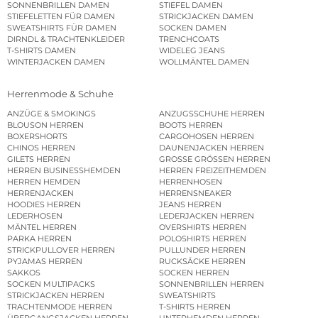
SONNENBRILLEN DAMEN
STIEFEL DAMEN
STIEFELETTEN FÜR DAMEN
STRICKJACKEN DAMEN
SWEATSHIRTS FÜR DAMEN
SOCKEN DAMEN
DIRNDL & TRACHTENKLEIDER
TRENCHCOATS
T-SHIRTS DAMEN
WIDELEG JEANS
WINTERJACKEN DAMEN
WOLLMÄNTEL DAMEN
Herrenmode & Schuhe
ANZÜGE & SMOKINGS
ANZUGSSCHUHE HERREN
BLOUSON HERREN
BOOTS HERREN
BOXERSHORTS
CARGOHOSEN HERREN
CHINOS HERREN
DAUNENJACKEN HERREN
GILETS HERREN
GROSSE GRÖSSEN HERREN
HERREN BUSINESSHEMDEN
HERREN FREIZEITHEMDEN
HERREN HEMDEN
HERRENHOSEN
HERRENJACKEN
HERRENSNEAKER
HOODIES HERREN
JEANS HERREN
LEDERHOSEN
LEDERJACKEN HERREN
MÄNTEL HERREN
OVERSHIRTS HERREN
PARKA HERREN
POLOSHIRTS HERREN
STRICKPULLOVER HERREN
PULLUNDER HERREN
PYJAMAS HERREN
RUCKSÄCKE HERREN
SAKKOS
SOCKEN HERREN
SOCKEN MULTIPACKS
SONNENBRILLEN HERREN
STRICKJACKEN HERREN
SWEATSHIRTS
TRACHTENMODE HERREN
T-SHIRTS HERREN
ÜBERGANGSJACKEN HERREN
UNTERHEMDEN HERREN