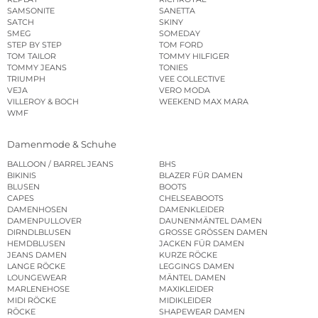
SAMSONITE
SANETTA
SATCH
SKINY
SMEG
SOMEDAY
STEP BY STEP
TOM FORD
TOM TAILOR
TOMMY HILFIGER
TOMMY JEANS
TONIES
TRIUMPH
VEE COLLECTIVE
VEJA
VERO MODA
VILLEROY & BOCH
WEEKEND MAX MARA
WMF
Damenmode & Schuhe
BALLOON / BARREL JEANS
BHS
BIKINIS
BLAZER FÜR DAMEN
BLUSEN
BOOTS
CAPES
CHELSEABOOTS
DAMENHOSEN
DAMENKLEIDER
DAMENPULLOVER
DAUNENMÄNTEL DAMEN
DIRNDLBLUSEN
GROSSE GRÖSSEN DAMEN
HEMDBLUSEN
JACKEN FÜR DAMEN
JEANS DAMEN
KURZE RÖCKE
LANGE RÖCKE
LEGGINGS DAMEN
LOUNGEWEAR
MÄNTEL DAMEN
MARLENEHOSE
MAXIKLEIDER
MIDI RÖCKE
MIDIKLEIDER
RÖCKE
SHAPEWEAR DAMEN