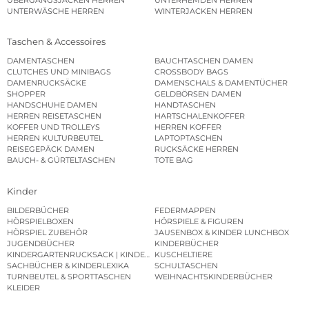
UNTERWÄSCHE HERREN
WINTERJACKEN HERREN
Taschen & Accessoires
DAMENTASCHEN
BAUCHTASCHEN DAMEN
CLUTCHES UND MINIBAGS
CROSSBODY BAGS
DAMENRUCKSÄCKE
DAMENSCHALS & DAMENTÜCHER
SHOPPER
GELDBÖRSEN DAMEN
HANDSCHUHE DAMEN
HANDTASCHEN
HERREN REISETASCHEN
HARTSCHALENKOFFER
KOFFER UND TROLLEYS
HERREN KOFFER
HERREN KULTURBEUTEL
LAPTOPTASCHEN
REISEGEPÄCK DAMEN
RUCKSÄCKE HERREN
BAUCH- & GÜRTELTASCHEN
TOTE BAG
Kinder
BILDERBÜCHER
FEDERMAPPEN
HÖRSPIELBOXEN
HÖRSPIELE & FIGUREN
HÖRSPIEL ZUBEHÖR
JAUSENBOX & KINDER LUNCHBOX
JUGENDBÜCHER
KINDERBÜCHER
KINDERGARTENRUCKSACK | KINDERGARTENBEUTEL
KUSCHELTIERE
SACHBÜCHER & KINDERLEXIKA
SCHULTASCHEN
TURNBEUTEL & SPORTTASCHEN
WEIHNACHTSKINDERBÜCHER
KLEIDER