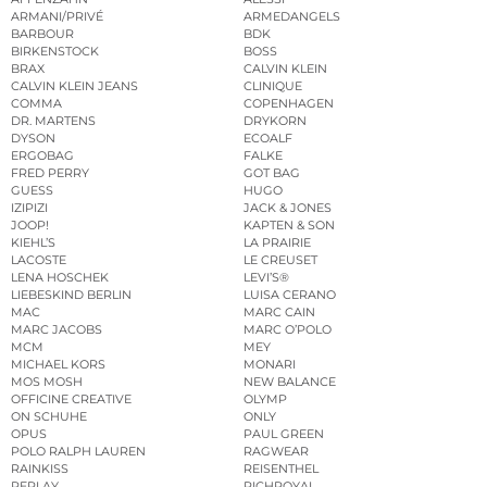
ARMANI/PRIVÉ
ARMEDANGELS
BARBOUR
BDK
BIRKENSTOCK
BOSS
BRAX
CALVIN KLEIN
CALVIN KLEIN JEANS
CLINIQUE
COMMA
COPENHAGEN
DR. MARTENS
DRYKORN
DYSON
ECOALF
ERGOBAG
FALKE
FRED PERRY
GOT BAG
GUESS
HUGO
IZIPIZI
JACK & JONES
JOOP!
KAPTEN & SON
KIEHL’S
LA PRAIRIE
LACOSTE
LE CREUSET
LENA HOSCHEK
LEVI’S®
LIEBESKIND BERLIN
LUISA CERANO
MAC
MARC CAIN
MARC JACOBS
MARC O’POLO
MCM
MEY
MICHAEL KORS
MONARI
MOS MOSH
NEW BALANCE
OFFICINE CREATIVE
OLYMP
ON SCHUHE
ONLY
OPUS
PAUL GREEN
POLO RALPH LAUREN
RAGWEAR
RAINKISS
REISENTHEL
REPLAY
RICHROYAL