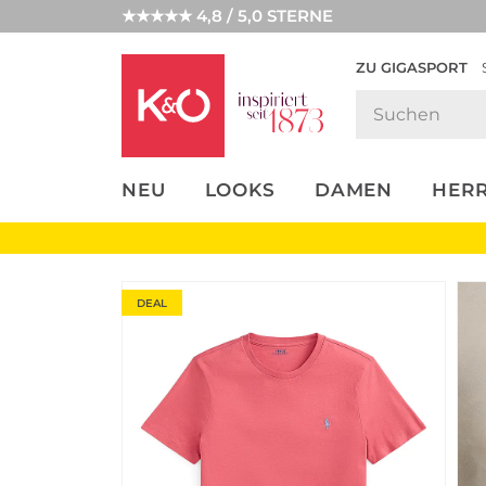
★★★★★ 4,8 / 5,0 STERNE
ZU GIGASPORT
FASHION-
UNSERE APP
CLICK &
CLICK &
TRENDS
COLLECT
RESERVE
NEU
LOOKS
DAMEN
HER
DEAL