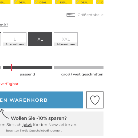
EAL
DEAL
DEAL
DEAL
DEAL
DEAL
DEAL
Größentabelle
 mir?
L
XL
XXL
Alternativen
Alternativen
passend
groß / weit geschnitten
 verfügbar!
DEN WARENKORB
Wollen Sie -10% sparen?
en Sie sich
jetzt
für den Newsletter an.
Beachten Sie die Gutscheinbedingungen.