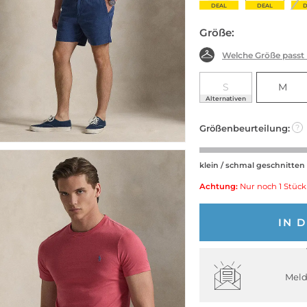
DEAL
DEAL
DEAL
DEAL
DEAL
DEAL
D
Größe:
Welche Größe passt
S
M
Alternativen
Größenbeurteilung:
?
klein / schmal geschnitten
Achtung:
Nur noch 1 Stück
IN 
Meld