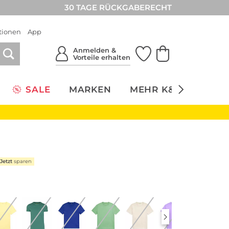
30 TAGE RÜCKGABERECHT
tionen
App
Anmelden &
Vorteile erhalten
SALE
MARKEN
MEHR K&Ö
NACH
Jetzt
sparen