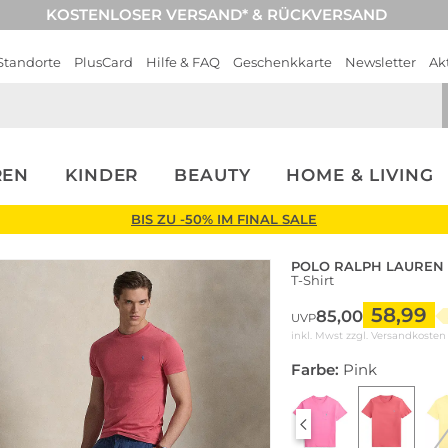
KOSTENLOSER VERSAND* & RÜCKVERSAND
Standorte
PlusCard
Hilfe & FAQ
Geschenkkarte
Newsletter
Ak
REN
KINDER
BEAUTY
HOME & LIVING
BIS ZU -50% IM FINAL SALE
POLO RALPH LAUREN
T-Shirt
58,99
85,00
UVP
inkl. Mwst zzgl.
Versandkosten
Farbe:
Pink