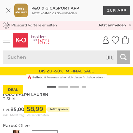
K&Ö & GIGASPORT APP
ZUR APP
Jetzt kostenlos downloaden
Pluscard Vorteile erhalten
KOSTENLOSER VERSAND* & RÜCKVERSAND
Jetzt anmelden
UNSERE APP
CLICK &
CLICK &
COLLECT
RESERVE
BIS ZU -50% IM FINAL SALE
Beliebt!
8 Personen sehen sich diesen Artikel gerade an
DEAL
POLO RALPH LAUREN
T-Shirt
58,99
85,00
Jetzt
sparen
UVP
inkl. Mwst zzgl.
Versandkosten
Farbe:
Olive