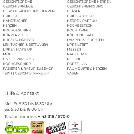
GESICHTSCREME
GESICHTSCREME HERREN
GESICHTSPFLEGE
GESICHTSREINIGUNG
GESICHTSREINIGUNG HERREN
GLÄSER
GRILLER
GRILLZUBEHÖR
HANDTÜCHER
HERREN PARFUM
KERZEN
KOCHBESTECK
KOCHGESCHIRR
KOCHTÖPFE
KÖRPERPFLEGE
KÜCHENGERÄTE
KUGELSCHREIBER
LAMPEN & LEUCHTEN
LEINTÜCHER & BETTLAKEN
LIPPENSTIFT
LIPPEN MAKE UP
MESSER
MÖBEL
NAGELLACK
UNISEX PARFUMS
PEELING
KOCHGESCHIRR
PORZELLAN
RASIERER & RASUR ZUBEHÖR
RAUMDÜFTE & KERZEN
TEINT | GESICHTS MAKE UP
VASEN
Hilfe & Kontakt
Mo.–Fr. 9:30 bis 18:30 Uhr
Sa. 9:30 bis 18:00 Uhr
Telefonnummer:
+ 43 316 / 870-0