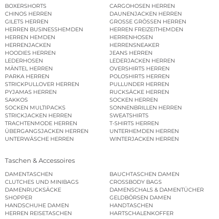
BOXERSHORTS
CARGOHOSEN HERREN
CHINOS HERREN
DAUNENJACKEN HERREN
GILETS HERREN
GROSSE GRÖSSEN HERREN
HERREN BUSINESSHEMDEN
HERREN FREIZEITHEMDEN
HERREN HEMDEN
HERRENHOSEN
HERRENJACKEN
HERRENSNEAKER
HOODIES HERREN
JEANS HERREN
LEDERHOSEN
LEDERJACKEN HERREN
MÄNTEL HERREN
OVERSHIRTS HERREN
PARKA HERREN
POLOSHIRTS HERREN
STRICKPULLOVER HERREN
PULLUNDER HERREN
PYJAMAS HERREN
RUCKSÄCKE HERREN
SAKKOS
SOCKEN HERREN
SOCKEN MULTIPACKS
SONNENBRILLEN HERREN
STRICKJACKEN HERREN
SWEATSHIRTS
TRACHTENMODE HERREN
T-SHIRTS HERREN
ÜBERGANGSJACKEN HERREN
UNTERHEMDEN HERREN
UNTERWÄSCHE HERREN
WINTERJACKEN HERREN
Taschen & Accessoires
DAMENTASCHEN
BAUCHTASCHEN DAMEN
CLUTCHES UND MINIBAGS
CROSSBODY BAGS
DAMENRUCKSÄCKE
DAMENSCHALS & DAMENTÜCHER
SHOPPER
GELDBÖRSEN DAMEN
HANDSCHUHE DAMEN
HANDTASCHEN
HERREN REISETASCHEN
HARTSCHALENKOFFER