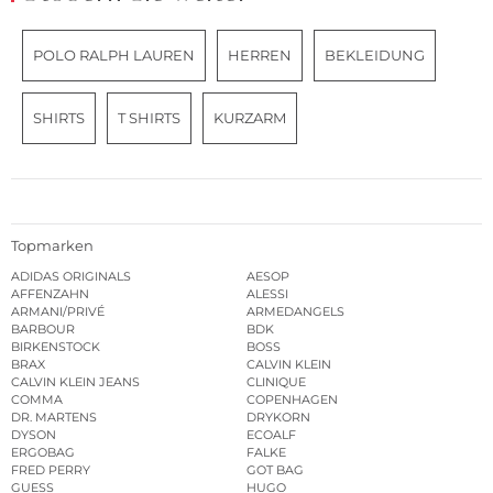
POLO RALPH LAUREN
HERREN
BEKLEIDUNG
SHIRTS
T SHIRTS
KURZARM
Topmarken
ADIDAS ORIGINALS
AESOP
AFFENZAHN
ALESSI
ARMANI/PRIVÉ
ARMEDANGELS
BARBOUR
BDK
BIRKENSTOCK
BOSS
BRAX
CALVIN KLEIN
CALVIN KLEIN JEANS
CLINIQUE
COMMA
COPENHAGEN
DR. MARTENS
DRYKORN
DYSON
ECOALF
ERGOBAG
FALKE
FRED PERRY
GOT BAG
GUESS
HUGO