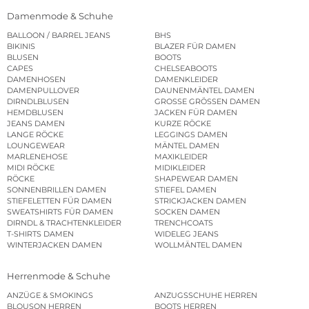
Damenmode & Schuhe
BALLOON / BARREL JEANS
BHS
BIKINIS
BLAZER FÜR DAMEN
BLUSEN
BOOTS
CAPES
CHELSEABOOTS
DAMENHOSEN
DAMENKLEIDER
DAMENPULLOVER
DAUNENMÄNTEL DAMEN
DIRNDLBLUSEN
GROSSE GRÖSSEN DAMEN
HEMDBLUSEN
JACKEN FÜR DAMEN
JEANS DAMEN
KURZE RÖCKE
LANGE RÖCKE
LEGGINGS DAMEN
LOUNGEWEAR
MÄNTEL DAMEN
MARLENEHOSE
MAXIKLEIDER
MIDI RÖCKE
MIDIKLEIDER
RÖCKE
SHAPEWEAR DAMEN
SONNENBRILLEN DAMEN
STIEFEL DAMEN
STIEFELETTEN FÜR DAMEN
STRICKJACKEN DAMEN
SWEATSHIRTS FÜR DAMEN
SOCKEN DAMEN
DIRNDL & TRACHTENKLEIDER
TRENCHCOATS
T-SHIRTS DAMEN
WIDELEG JEANS
WINTERJACKEN DAMEN
WOLLMÄNTEL DAMEN
Herrenmode & Schuhe
ANZÜGE & SMOKINGS
ANZUGSSCHUHE HERREN
BLOUSON HERREN
BOOTS HERREN