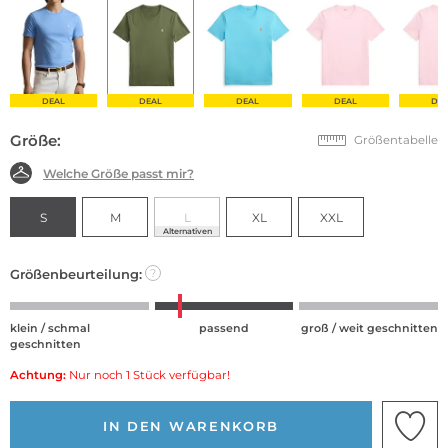
DEAL
DEAL
DEAL
DEAL
DE
Größe:
Größentabelle
Welche Größe passt mir?
S
M
L
XL
XXL
Alternativen
Größenbeurteilung:
?
klein / schmal
passend
groß / weit geschnitten
geschnitten
Achtung:
Nur noch 1 Stück verfügbar!
IN DEN WARENKORB