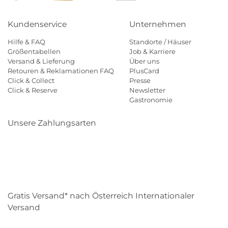
Kundenservice
Unternehmen
Hilfe & FAQ
Standorte / Häuser
Größentabellen
Job & Karriere
Versand & Lieferung
Über uns
Retouren & Reklamationen FAQ
PlusCard
Click & Collect
Presse
Click & Reserve
Newsletter
Gastronomie
Unsere Zahlungsarten
Klarna
Paypal
Mastercard
Visa
Diners
Eps
Shop
Applepay
Amazon
Gratis Versand* nach Österreich Internationaler
Versand