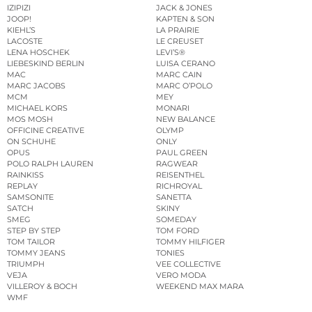
IZIPIZI
JACK & JONES
JOOP!
KAPTEN & SON
KIEHL’S
LA PRAIRIE
LACOSTE
LE CREUSET
LENA HOSCHEK
LEVI’S®
LIEBESKIND BERLIN
LUISA CERANO
MAC
MARC CAIN
MARC JACOBS
MARC O’POLO
MCM
MEY
MICHAEL KORS
MONARI
MOS MOSH
NEW BALANCE
OFFICINE CREATIVE
OLYMP
ON SCHUHE
ONLY
OPUS
PAUL GREEN
POLO RALPH LAUREN
RAGWEAR
RAINKISS
REISENTHEL
REPLAY
RICHROYAL
SAMSONITE
SANETTA
SATCH
SKINY
SMEG
SOMEDAY
STEP BY STEP
TOM FORD
TOM TAILOR
TOMMY HILFIGER
TOMMY JEANS
TONIES
TRIUMPH
VEE COLLECTIVE
VEJA
VERO MODA
VILLEROY & BOCH
WEEKEND MAX MARA
WMF