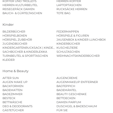
KOFFER UND TROLLEYS
HERREN KOFFER
HERREN KULTURBEUTEL
LAPTOPTASCHEN
REISEGEPÄCK DAMEN
RUCKSÄCKE HERREN
BAUCH- & GÜRTELTASCHEN
TOTE BAG
Kinder
BILDERBÜCHER
FEDERMAPPEN
HÖRSPIELBOXEN
HÖRSPIELE & FIGUREN
HÖRSPIEL ZUBEHÖR
JAUSENBOX & KINDER LUNCHBOX
JUGENDBÜCHER
KINDERBÜCHER
KINDERGARTENRUCKSACK | KINDERGARTENBEUTEL
KUSCHELTIERE
SACHBÜCHER & KINDERLEXIKA
SCHULTASCHEN
TURNBEUTEL & SPORTTASCHEN
WEIHNACHTSKINDERBÜCHER
KLEIDER
Home & Beauty
AFTER SUN
AUGENCREME
AUGEN MAKE UP
AUGENMAKEUP ENTFERNER
BACKFORMEN
BADTEPPICH
BADEMATTEN
BADEMÄNTEL
BADEZIMMER
BEAUTY GESCHENKE
BESTECK
BETTDECKEN
BETTWÄSCHE
DAMEN PARFUM
DEO & DEODORANTS
DUSCHGEL & BADESCHAUM
GÄSTETÜCHER
FÜR SIE