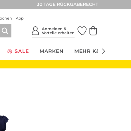
30 TAGE RÜCKGABERECHT
tionen
App
Anmelden &
Vorteile erhalten
SALE
MARKEN
MEHR K&Ö
NACH