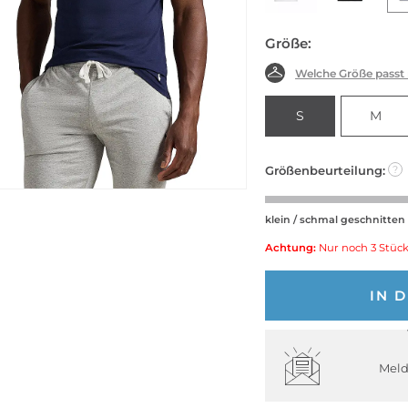
Größe:
Welche Größe passt
S
M
Größenbeurteilung:
?
klein / schmal geschnitten
Achtung:
Nur noch 3 Stück
IN 
Meld