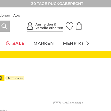
30 TAGE RÜCKGABERECHT
tionen
App
Anmelden &
Vorteile erhalten
SALE
MARKEN
MEHR K&Ö
NACH
9
Jetzt
sparen
Größentabelle
 mir?