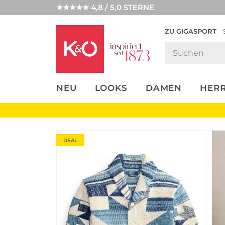
★★★★★ 4,8 / 5,0 STERNE
ZU GIGASPORT
FASHION-
UNSERE APP
CLICK &
CLICK &
TRENDS
COLLECT
RESERVE
NEU
LOOKS
DAMEN
HER
DEAL