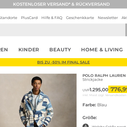
KOSTENLOSER VERSAND* & RÜCKVERSAND
Standorte
PlusCard
Hilfe & FAQ
Geschenkkarte
Newsletter
Ak
REN
KINDER
BEAUTY
HOME & LIVING
BIS ZU -50% IM FINAL SALE
POLO RALPH LAUREN
Strickjacke
776,9
1.295,00
UVP
inkl. Mwst zzgl.
Versandkosten
Farbe:
Blau
Größe:
Welche Größe passt