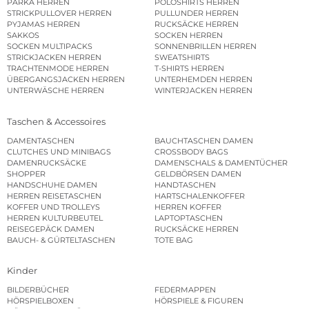
PARKA HERREN
POLOSHIRTS HERREN
STRICKPULLOVER HERREN
PULLUNDER HERREN
PYJAMAS HERREN
RUCKSÄCKE HERREN
SAKKOS
SOCKEN HERREN
SOCKEN MULTIPACKS
SONNENBRILLEN HERREN
STRICKJACKEN HERREN
SWEATSHIRTS
TRACHTENMODE HERREN
T-SHIRTS HERREN
ÜBERGANGSJACKEN HERREN
UNTERHEMDEN HERREN
UNTERWÄSCHE HERREN
WINTERJACKEN HERREN
Taschen & Accessoires
DAMENTASCHEN
BAUCHTASCHEN DAMEN
CLUTCHES UND MINIBAGS
CROSSBODY BAGS
DAMENRUCKSÄCKE
DAMENSCHALS & DAMENTÜCHER
SHOPPER
GELDBÖRSEN DAMEN
HANDSCHUHE DAMEN
HANDTASCHEN
HERREN REISETASCHEN
HARTSCHALENKOFFER
KOFFER UND TROLLEYS
HERREN KOFFER
HERREN KULTURBEUTEL
LAPTOPTASCHEN
REISEGEPÄCK DAMEN
RUCKSÄCKE HERREN
BAUCH- & GÜRTELTASCHEN
TOTE BAG
Kinder
BILDERBÜCHER
FEDERMAPPEN
HÖRSPIELBOXEN
HÖRSPIELE & FIGUREN