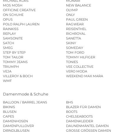
MICHAEL KORS
MONARI
MOS MOSH
NEW BALANCE
OFFICINE CREATIVE
OLYMP
ON SCHUHE
ONLY
OPUS
PAUL GREEN
POLO RALPH LAUREN
RAGWEAR
RAINKISS
REISENTHEL
REPLAY
RICHROYAL
SAMSONITE
SANETTA
SATCH
SKINY
SMEG
SOMEDAY
STEP BY STEP
TOM FORD
TOM TAILOR
TOMMY HILFIGER
TOMMY JEANS
TONIES
TRIUMPH
VEE COLLECTIVE
VEJA
VERO MODA
VILLEROY & BOCH
WEEKEND MAX MARA
WMF
Damenmode & Schuhe
BALLOON / BARREL JEANS
BHS
BIKINIS
BLAZER FÜR DAMEN
BLUSEN
BOOTS
CAPES
CHELSEABOOTS
DAMENHOSEN
DAMENKLEIDER
DAMENPULLOVER
DAUNENMÄNTEL DAMEN
DIRNDLBLUSEN
GROSSE GRÖSSEN DAMEN