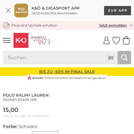
K&Ö & GIGASPORT APP
ZUR APP
Jetzt kostenlos downloaden
Pluscard Vorteile erhalten
KOSTENLOSER VERSAND* & RÜCKVERSAND
Jetzt anmelden
UNSERE APP
CLICK &
CLICK &
COLLECT
RESERVE
BIS ZU -50% IM FINAL SALE
Beliebt!
13 Personen sehen sich diesen Artikel gerade an
POLO RALPH LAUREN
Socken black red
15,00
inkl. Mwst zzgl.
Versandkosten
Farbe:
Schwarz