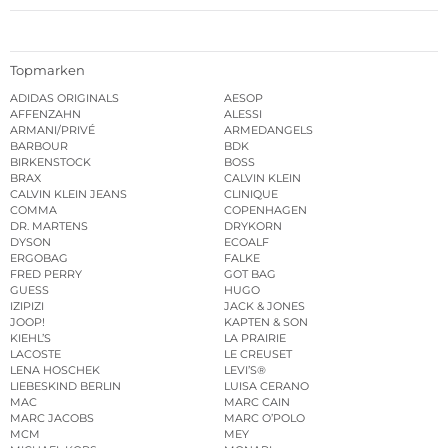
Topmarken
ADIDAS ORIGINALS
AESOP
AFFENZAHN
ALESSI
ARMANI/PRIVÉ
ARMEDANGELS
BARBOUR
BDK
BIRKENSTOCK
BOSS
BRAX
CALVIN KLEIN
CALVIN KLEIN JEANS
CLINIQUE
COMMA
COPENHAGEN
DR. MARTENS
DRYKORN
DYSON
ECOALF
ERGOBAG
FALKE
FRED PERRY
GOT BAG
GUESS
HUGO
IZIPIZI
JACK & JONES
JOOP!
KAPTEN & SON
KIEHL’S
LA PRAIRIE
LACOSTE
LE CREUSET
LENA HOSCHEK
LEVI’S®
LIEBESKIND BERLIN
LUISA CERANO
MAC
MARC CAIN
MARC JACOBS
MARC O’POLO
MCM
MEY