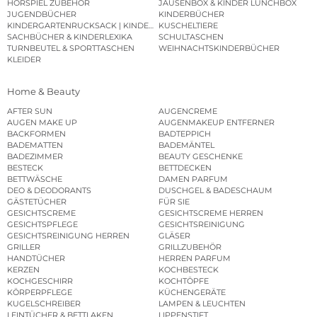
HÖRSPIEL ZUBEHÖR
JAUSENBOX & KINDER LUNCHBOX
JUGENDBÜCHER
KINDERBÜCHER
KINDERGARTENRUCKSACK | KINDERGARTENBEUTEL
KUSCHELTIERE
SACHBÜCHER & KINDERLEXIKA
SCHULTASCHEN
TURNBEUTEL & SPORTTASCHEN
WEIHNACHTSKINDERBÜCHER
KLEIDER
Home & Beauty
AFTER SUN
AUGENCREME
AUGEN MAKE UP
AUGENMAKEUP ENTFERNER
BACKFORMEN
BADTEPPICH
BADEMATTEN
BADEMÄNTEL
BADEZIMMER
BEAUTY GESCHENKE
BESTECK
BETTDECKEN
BETTWÄSCHE
DAMEN PARFUM
DEO & DEODORANTS
DUSCHGEL & BADESCHAUM
GÄSTETÜCHER
FÜR SIE
GESICHTSCREME
GESICHTSCREME HERREN
GESICHTSPFLEGE
GESICHTSREINIGUNG
GESICHTSREINIGUNG HERREN
GLÄSER
GRILLER
GRILLZUBEHÖR
HANDTÜCHER
HERREN PARFUM
KERZEN
KOCHBESTECK
KOCHGESCHIRR
KOCHTÖPFE
KÖRPERPFLEGE
KÜCHENGERÄTE
KUGELSCHREIBER
LAMPEN & LEUCHTEN
LEINTÜCHER & BETTLAKEN
LIPPENSTIFT