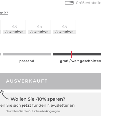
Größentabelle
 mir?
43
44
45
Alternativen
Alternativen
Alternativen
passend
groß / weit geschnitten
AUSVERKAUFT
Wollen Sie -10% sparen?
en Sie sich
jetzt
für den Newsletter an.
Beachten Sie die Gutscheinbedingungen.