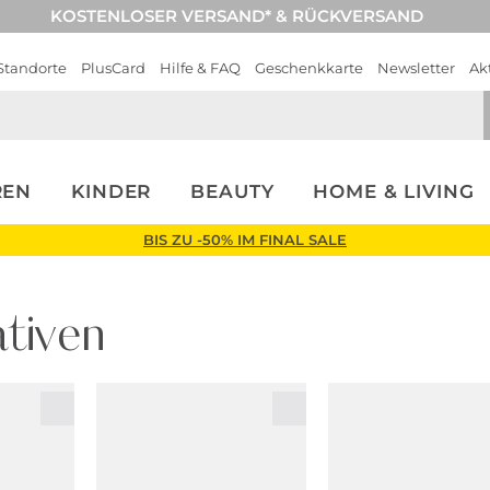
KOSTENLOSER VERSAND* & RÜCKVERSAND
Standorte
PlusCard
Hilfe & FAQ
Geschenkkarte
Newsletter
Ak
REN
KINDER
BEAUTY
HOME & LIVING
BIS ZU -50% IM FINAL SALE
tiven