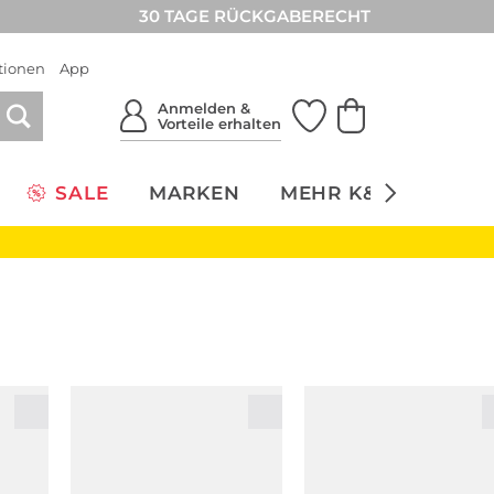
30 TAGE RÜCKGABERECHT
tionen
App
Anmelden &
Vorteile erhalten
SALE
MARKEN
MEHR K&Ö
NACH