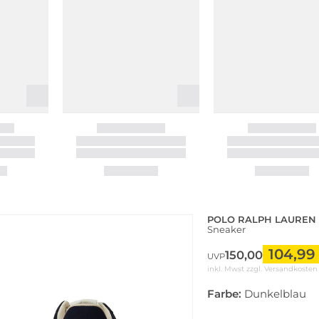
POLO RALPH LAUREN
Sneaker
104,99
150,00
UVP
inkl. Mwst zzgl.
Versandkosten
Farbe:
Dunkelblau