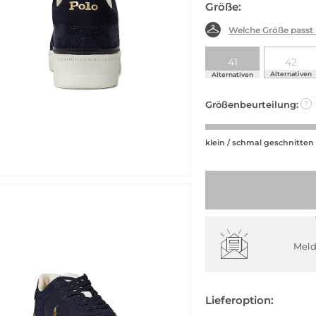
Größe:
Welche Größe passt
41
42
Alternativen
Alternativen
Größenbeurteilung:
?
klein / schmal geschnitten
Meld
Lieferoption: