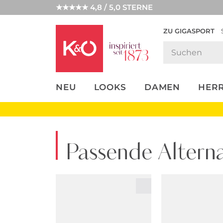
★★★★★ 4,8 / 5,0 STERNE
ZU GIGASPORT
FASHION-
UNSERE APP
CLICK &
CLICK &
TRENDS
COLLECT
RESERVE
NEU
LOOKS
DAMEN
HER
Passende Alterna