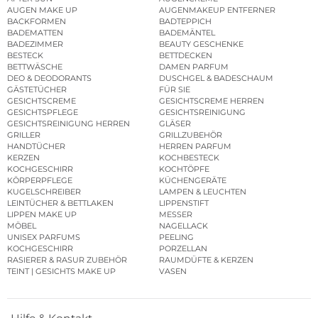
AUGEN MAKE UP
AUGENMAKEUP ENTFERNER
BACKFORMEN
BADTEPPICH
BADEMATTEN
BADEMÄNTEL
BADEZIMMER
BEAUTY GESCHENKE
BESTECK
BETTDECKEN
BETTWÄSCHE
DAMEN PARFUM
DEO & DEODORANTS
DUSCHGEL & BADESCHAUM
GÄSTETÜCHER
FÜR SIE
GESICHTSCREME
GESICHTSCREME HERREN
GESICHTSPFLEGE
GESICHTSREINIGUNG
GESICHTSREINIGUNG HERREN
GLÄSER
GRILLER
GRILLZUBEHÖR
HANDTÜCHER
HERREN PARFUM
KERZEN
KOCHBESTECK
KOCHGESCHIRR
KOCHTÖPFE
KÖRPERPFLEGE
KÜCHENGERÄTE
KUGELSCHREIBER
LAMPEN & LEUCHTEN
LEINTÜCHER & BETTLAKEN
LIPPENSTIFT
LIPPEN MAKE UP
MESSER
MÖBEL
NAGELLACK
UNISEX PARFUMS
PEELING
KOCHGESCHIRR
PORZELLAN
RASIERER & RASUR ZUBEHÖR
RAUMDÜFTE & KERZEN
TEINT | GESICHTS MAKE UP
VASEN