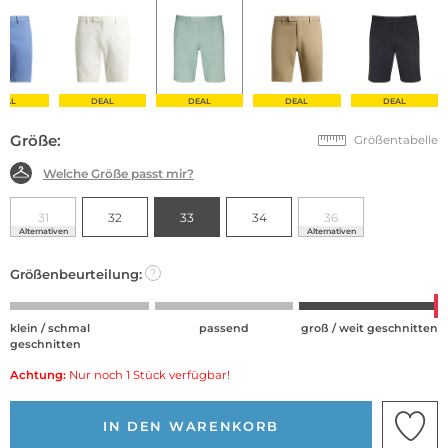
EAL
DEAL
DEAL
DEAL
DEAL
Größe:
Größentabelle
Welche Größe passt mir?
31
32
33
34
36
Alternativen
Alternativen
Größenbeurteilung:
?
klein / schmal
passend
groß / weit geschnitten
geschnitten
Achtung:
Nur noch 1 Stück verfügbar!
IN DEN WARENKORB