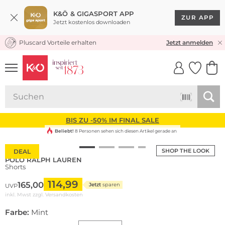
K&Ö & GIGASPORT APP
ZUR APP
Jetzt kostenlos downloaden
Pluscard Vorteile erhalten
KOSTENLOSER VERSAND* & RÜCKVERSAND
Jetzt anmelden
UNSERE APP
CLICK &
CLICK &
COLLECT
RESERVE
BIS ZU -50% IM FINAL SALE
Beliebt!
8 Personen sehen sich diesen Artikel gerade an
SHOP THE LOOK
DEAL
POLO RALPH LAUREN
Shorts
114,99
165,00
Jetzt
sparen
UVP
inkl. Mwst zzgl.
Versandkosten
Farbe:
Mint