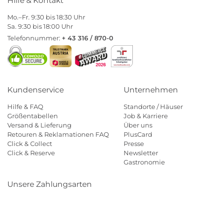
Hilfe & Kontakt
Mo.–Fr. 9:30 bis 18:30 Uhr
Sa. 9:30 bis 18:00 Uhr
Telefonnummer:
+ 43 316 / 870-0
Kundenservice
Unternehmen
Hilfe & FAQ
Standorte / Häuser
Größentabellen
Job & Karriere
Versand & Lieferung
Über uns
Retouren & Reklamationen FAQ
PlusCard
Click & Collect
Presse
Click & Reserve
Newsletter
Gastronomie
Unsere Zahlungsarten
Klarna
Paypal
Mastercard
Visa
Diners
Eps
Shop