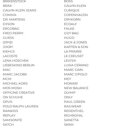
BIRKENSTOCK
BOSS
BRAX
CALVIN KLEIN
CALVIN KLEIN JEANS
CLINIQUE
COMMA
COPENHAGEN
DR. MARTENS
DRYKORN
DYSON
ECOALF
ERGOBAG
FALKE
FRED PERRY
GOT BAG
GUESS
HUGO
IZIPIZI
JACK & JONES
JOOP!
KAPTEN & SON
KIEHL’S
LA PRAIRIE
LACOSTE
LE CREUSET
LENA HOSCHEK
LEVI’S®
LIEBESKIND BERLIN
LUISA CERANO
MAC
MARC CAIN
MARC JACOBS
MARC O’POLO
MCM
MEY
MICHAEL KORS
MONARI
MOS MOSH
NEW BALANCE
OFFICINE CREATIVE
OLYMP
ON SCHUHE
ONLY
OPUS
PAUL GREEN
POLO RALPH LAUREN
RAGWEAR
RAINKISS
REISENTHEL
REPLAY
RICHROYAL
SAMSONITE
SANETTA
SATCH
SKINY