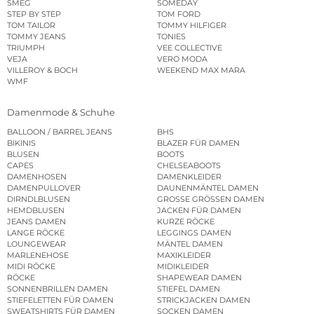
SMEG
SOMEDAY
STEP BY STEP
TOM FORD
TOM TAILOR
TOMMY HILFIGER
TOMMY JEANS
TONIES
TRIUMPH
VEE COLLECTIVE
VEJA
VERO MODA
VILLEROY & BOCH
WEEKEND MAX MARA
WMF
Damenmode & Schuhe
BALLOON / BARREL JEANS
BHS
BIKINIS
BLAZER FÜR DAMEN
BLUSEN
BOOTS
CAPES
CHELSEABOOTS
DAMENHOSEN
DAMENKLEIDER
DAMENPULLOVER
DAUNENMÄNTEL DAMEN
DIRNDLBLUSEN
GROSSE GRÖSSEN DAMEN
HEMDBLUSEN
JACKEN FÜR DAMEN
JEANS DAMEN
KURZE RÖCKE
LANGE RÖCKE
LEGGINGS DAMEN
LOUNGEWEAR
MÄNTEL DAMEN
MARLENEHOSE
MAXIKLEIDER
MIDI RÖCKE
MIDIKLEIDER
RÖCKE
SHAPEWEAR DAMEN
SONNENBRILLEN DAMEN
STIEFEL DAMEN
STIEFELETTEN FÜR DAMEN
STRICKJACKEN DAMEN
SWEATSHIRTS FÜR DAMEN
SOCKEN DAMEN