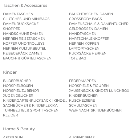
Taschen & Accessoires
DAMENTASCHEN
BAUCHTASCHEN DAMEN
CLUTCHES UND MINIBAGS
CROSSBODY BAGS
DAMENRUCKSÄCKE
DAMENSCHALS & DAMENTÜCHER
SHOPPER
GELDBÖRSEN DAMEN
HANDSCHUHE DAMEN
HANDTASCHEN
HERREN REISETASCHEN
HARTSCHALENKOFFER
KOFFER UND TROLLEYS
HERREN KOFFER
HERREN KULTURBEUTEL
LAPTOPTASCHEN
REISEGEPÄCK DAMEN
RUCKSÄCKE HERREN
BAUCH- & GÜRTELTASCHEN
TOTE BAG
Kinder
BILDERBÜCHER
FEDERMAPPEN
HÖRSPIELBOXEN
HÖRSPIELE & FIGUREN
HÖRSPIEL ZUBEHÖR
JAUSENBOX & KINDER LUNCHBOX
JUGENDBÜCHER
KINDERBÜCHER
KINDERGARTENRUCKSACK | KINDERGARTENBEUTEL
KUSCHELTIERE
SACHBÜCHER & KINDERLEXIKA
SCHULTASCHEN
TURNBEUTEL & SPORTTASCHEN
WEIHNACHTSKINDERBÜCHER
KLEIDER
Home & Beauty
AFTER SUN
AUGENCREME