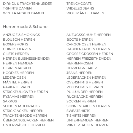
DIRNDL & TRACHTENKLEIDER
TRENCHCOATS
T-SHIRTS DAMEN
WIDELEG JEANS
WINTERJACKEN DAMEN
WOLLMÄNTEL DAMEN
Herrenmode & Schuhe
ANZÜGE & SMOKINGS
ANZUGSSCHUHE HERREN
BLOUSON HERREN
BOOTS HERREN
BOXERSHORTS
CARGOHOSEN HERREN
CHINOS HERREN
DAUNENJACKEN HERREN
GILETS HERREN
GROSSE GRÖSSEN HERREN
HERREN BUSINESSHEMDEN
HERREN FREIZEITHEMDEN
HERREN HEMDEN
HERRENHOSEN
HERRENJACKEN
HERRENSNEAKER
HOODIES HERREN
JEANS HERREN
LEDERHOSEN
LEDERJACKEN HERREN
MÄNTEL HERREN
OVERSHIRTS HERREN
PARKA HERREN
POLOSHIRTS HERREN
STRICKPULLOVER HERREN
PULLUNDER HERREN
PYJAMAS HERREN
RUCKSÄCKE HERREN
SAKKOS
SOCKEN HERREN
SOCKEN MULTIPACKS
SONNENBRILLEN HERREN
STRICKJACKEN HERREN
SWEATSHIRTS
TRACHTENMODE HERREN
T-SHIRTS HERREN
ÜBERGANGSJACKEN HERREN
UNTERHEMDEN HERREN
UNTERWÄSCHE HERREN
WINTERJACKEN HERREN