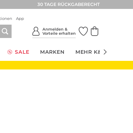
30 TAGE RÜCKGABERECHT
tionen
App
Anmelden &
Vorteile erhalten
SALE
MARKEN
MEHR K&Ö
NACH