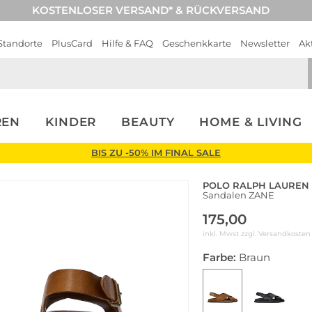
KOSTENLOSER VERSAND* & RÜCKVERSAND
Standorte
PlusCard
Hilfe & FAQ
Geschenkkarte
Newsletter
Ak
REN
KINDER
BEAUTY
HOME & LIVING
BIS ZU -50% IM FINAL SALE
POLO RALPH LAUREN
Sandalen ZANE
175,00
inkl. Mwst zzgl.
Versandkosten
Farbe:
Braun