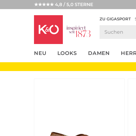
★★★★★ 4,8 / 5,0 STERNE
ZU GIGASPORT
FASHION-
UNSERE APP
CLICK &
CLICK &
TRENDS
COLLECT
RESERVE
NEU
LOOKS
DAMEN
HER