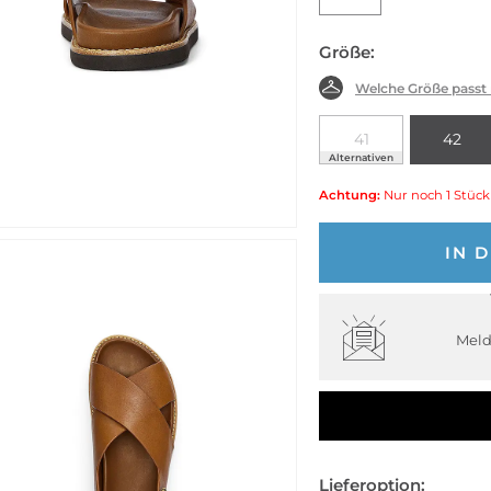
Größe:
Welche Größe passt
41
42
Alternativen
Achtung:
Nur noch 1 Stück
IN 
Meld
Lieferoption: