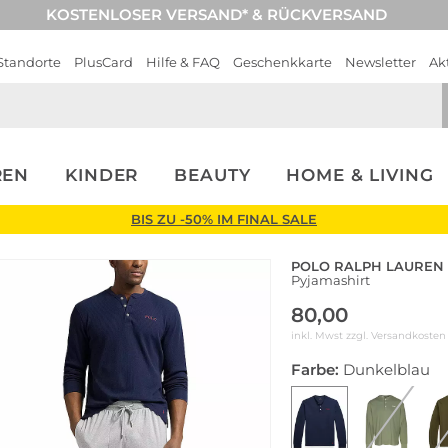
KOSTENLOSER VERSAND* & RÜCKVERSAND
Standorte
PlusCard
Hilfe & FAQ
Geschenkkarte
Newsletter
Ak
REN
KINDER
BEAUTY
HOME & LIVING
BIS ZU -50% IM FINAL SALE
POLO RALPH LAUREN
Pyjamashirt
80,00
inkl. Mwst zzgl.
Versandkosten
Farbe:
Dunkelblau