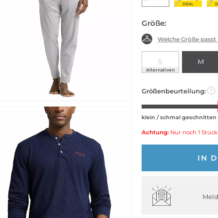
DEAL
D
Größe:
Welche Größe passt
S
M
Alternativen
Größenbeurteilung:
?
klein / schmal geschnitten
Achtung:
Nur noch 1 Stück
IN 
Meld