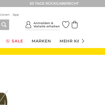
30 TAGE RÜCKGABERECHT
tionen
App
Anmelden &
Vorteile erhalten
SALE
MARKEN
MEHR K&Ö
NACH