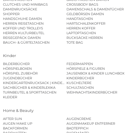
CLUTCHES UND MINIBAGS
CROSSBODY BAGS
DAMENRUCKSÄCKE
DAMENSCHALS & DAMENTÜCHER
SHOPPER
GELDBÖRSEN DAMEN
HANDSCHUHE DAMEN
HANDTASCHEN
HERREN REISETASCHEN
HARTSCHALENKOFFER
KOFFER UND TROLLEYS
HERREN KOFFER
HERREN KULTURBEUTEL
LAPTOPTASCHEN
REISEGEPÄCK DAMEN
RUCKSÄCKE HERREN
BAUCH- & GÜRTELTASCHEN
TOTE BAG
Kinder
BILDERBÜCHER
FEDERMAPPEN
HÖRSPIELBOXEN
HÖRSPIELE & FIGUREN
HÖRSPIEL ZUBEHÖR
JAUSENBOX & KINDER LUNCHBOX
JUGENDBÜCHER
KINDERBÜCHER
KINDERGARTENRUCKSACK | KINDERGARTENBEUTEL
KUSCHELTIERE
SACHBÜCHER & KINDERLEXIKA
SCHULTASCHEN
TURNBEUTEL & SPORTTASCHEN
WEIHNACHTSKINDERBÜCHER
KLEIDER
Home & Beauty
AFTER SUN
AUGENCREME
AUGEN MAKE UP
AUGENMAKEUP ENTFERNER
BACKFORMEN
BADTEPPICH
BADEMATTEN
BADEMÄNTEL