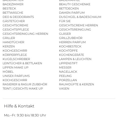
BADEZIMMER
BEAUTY GESCHENKE
BESTECK
BETTDECKEN
BETTWÄSCHE
DAMEN PARFUM
DEO & DEODORANTS
DUSCHGEL & BADESCHAUM
GÄSTETÜCHER
FÜR SIE
GESICHTSCREME
GESICHTSCREME HERREN
GESICHTSPFLEGE
GESICHTSREINIGUNG
GESICHTSREINIGUNG HERREN
GLÄSER
GRILLER
GRILLZUBEHÖR
HANDTÜCHER
HERREN PARFUM
KERZEN
KOCHBESTECK
KOCHGESCHIRR
KOCHTÖPFE
KÖRPERPFLEGE
KÜCHENGERÄTE
KUGELSCHREIBER
LAMPEN & LEUCHTEN
LEINTÜCHER & BETTLAKEN
LIPPENSTIFT
LIPPEN MAKE UP
MESSER
MÖBEL
NAGELLACK
UNISEX PARFUMS
PEELING
KOCHGESCHIRR
PORZELLAN
RASIERER & RASUR ZUBEHÖR
RAUMDÜFTE & KERZEN
TEINT | GESICHTS MAKE UP
VASEN
Hilfe & Kontakt
Mo.–Fr. 9:30 bis 18:30 Uhr