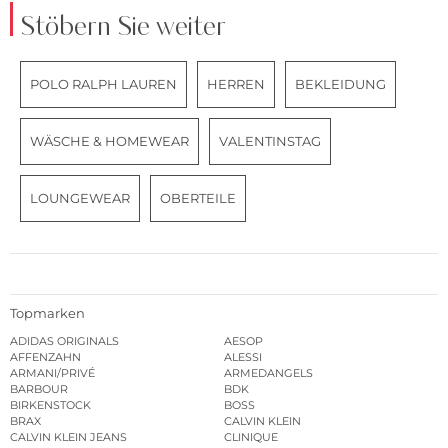
Stöbern Sie weiter
POLO RALPH LAUREN
HERREN
BEKLEIDUNG
WÄSCHE & HOMEWEAR
VALENTINSTAG
LOUNGEWEAR
OBERTEILE
Topmarken
ADIDAS ORIGINALS
AESOP
AFFENZAHN
ALESSI
ARMANI/PRIVÉ
ARMEDANGELS
BARBOUR
BDK
BIRKENSTOCK
BOSS
BRAX
CALVIN KLEIN
CALVIN KLEIN JEANS
CLINIQUE