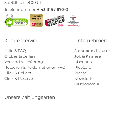
Sa. 9:30 bis 18:00 Uhr
Telefonnummer:
+ 43 316 / 870-0
Kundenservice
Unternehmen
Hilfe & FAQ
Standorte / Häuser
Größentabellen
Job & Karriere
Versand & Lieferung
Über uns
Retouren & Reklamationen FAQ
PlusCard
Click & Collect
Presse
Click & Reserve
Newsletter
Gastronomie
Unsere Zahlungsarten
Klarna
Paypal
Mastercard
Visa
Diners
Eps
Shop
Applepay
Amazon