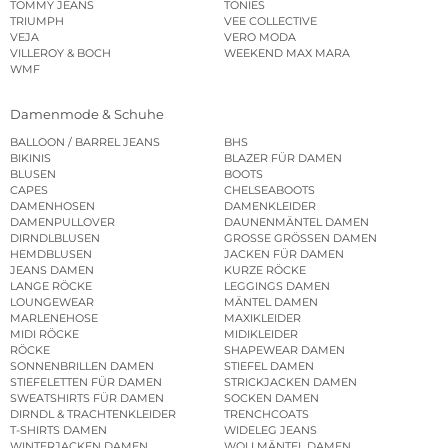
TOMMY JEANS
TONIES
TRIUMPH
VEE COLLECTIVE
VEJA
VERO MODA
VILLEROY & BOCH
WEEKEND MAX MARA
WMF
Damenmode & Schuhe
BALLOON / BARREL JEANS
BHS
BIKINIS
BLAZER FÜR DAMEN
BLUSEN
BOOTS
CAPES
CHELSEABOOTS
DAMENHOSEN
DAMENKLEIDER
DAMENPULLOVER
DAUNENMÄNTEL DAMEN
DIRNDLBLUSEN
GROSSE GRÖSSEN DAMEN
HEMDBLUSEN
JACKEN FÜR DAMEN
JEANS DAMEN
KURZE RÖCKE
LANGE RÖCKE
LEGGINGS DAMEN
LOUNGEWEAR
MÄNTEL DAMEN
MARLENEHOSE
MAXIKLEIDER
MIDI RÖCKE
MIDIKLEIDER
RÖCKE
SHAPEWEAR DAMEN
SONNENBRILLEN DAMEN
STIEFEL DAMEN
STIEFELETTEN FÜR DAMEN
STRICKJACKEN DAMEN
SWEATSHIRTS FÜR DAMEN
SOCKEN DAMEN
DIRNDL & TRACHTENKLEIDER
TRENCHCOATS
T-SHIRTS DAMEN
WIDELEG JEANS
WINTERJACKEN DAMEN
WOLLMÄNTEL DAMEN