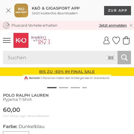
K&Ö & GIGASPORT APP
ZUR APP
Jetzt kostenlos downloaden
Pluscard Vorteile erhalten
KOSTENLOSER VERSAND* & RÜCKVERSAND
Jetzt anmelden
UNSERE APP
CLICK &
CLICK &
COLLECT
RESERVE
BIS ZU -50% IM FINAL SALE
Beliebt!
2 Personen haben den Artikel gerade im Warenkorb
POLO RALPH LAUREN
Pyjama T-Shirt
60,00
inkl. Mwst zzgl.
Versandkosten
Farbe:
Dunkelblau