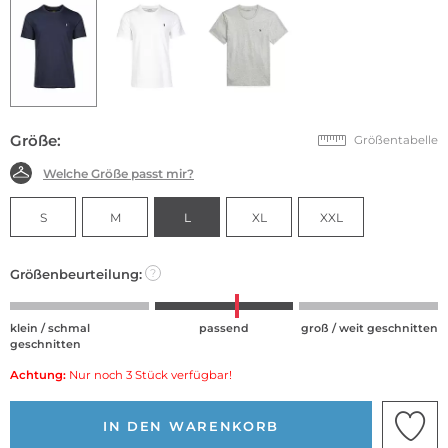
Größe:
Größentabelle
Welche Größe passt mir?
S
M
L
XL
XXL
Größenbeurteilung:
?
klein / schmal
passend
groß / weit geschnitten
geschnitten
Achtung:
Nur noch 3 Stück verfügbar!
IN DEN WARENKORB