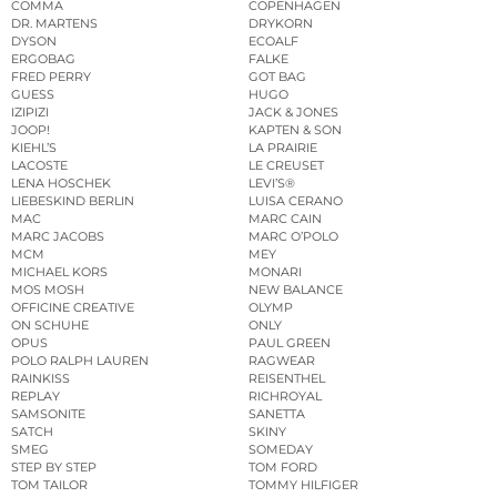
COMMA
COPENHAGEN
DR. MARTENS
DRYKORN
DYSON
ECOALF
ERGOBAG
FALKE
FRED PERRY
GOT BAG
GUESS
HUGO
IZIPIZI
JACK & JONES
JOOP!
KAPTEN & SON
KIEHL’S
LA PRAIRIE
LACOSTE
LE CREUSET
LENA HOSCHEK
LEVI’S®
LIEBESKIND BERLIN
LUISA CERANO
MAC
MARC CAIN
MARC JACOBS
MARC O’POLO
MCM
MEY
MICHAEL KORS
MONARI
MOS MOSH
NEW BALANCE
OFFICINE CREATIVE
OLYMP
ON SCHUHE
ONLY
OPUS
PAUL GREEN
POLO RALPH LAUREN
RAGWEAR
RAINKISS
REISENTHEL
REPLAY
RICHROYAL
SAMSONITE
SANETTA
SATCH
SKINY
SMEG
SOMEDAY
STEP BY STEP
TOM FORD
TOM TAILOR
TOMMY HILFIGER