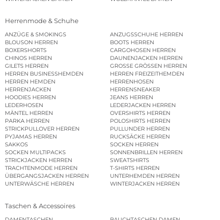
Herrenmode & Schuhe
ANZÜGE & SMOKINGS
ANZUGSSCHUHE HERREN
BLOUSON HERREN
BOOTS HERREN
BOXERSHORTS
CARGOHOSEN HERREN
CHINOS HERREN
DAUNENJACKEN HERREN
GILETS HERREN
GROSSE GRÖSSEN HERREN
HERREN BUSINESSHEMDEN
HERREN FREIZEITHEMDEN
HERREN HEMDEN
HERRENHOSEN
HERRENJACKEN
HERRENSNEAKER
HOODIES HERREN
JEANS HERREN
LEDERHOSEN
LEDERJACKEN HERREN
MÄNTEL HERREN
OVERSHIRTS HERREN
PARKA HERREN
POLOSHIRTS HERREN
STRICKPULLOVER HERREN
PULLUNDER HERREN
PYJAMAS HERREN
RUCKSÄCKE HERREN
SAKKOS
SOCKEN HERREN
SOCKEN MULTIPACKS
SONNENBRILLEN HERREN
STRICKJACKEN HERREN
SWEATSHIRTS
TRACHTENMODE HERREN
T-SHIRTS HERREN
ÜBERGANGSJACKEN HERREN
UNTERHEMDEN HERREN
UNTERWÄSCHE HERREN
WINTERJACKEN HERREN
Taschen & Accessoires
DAMENTASCHEN
BAUCHTASCHEN DAMEN