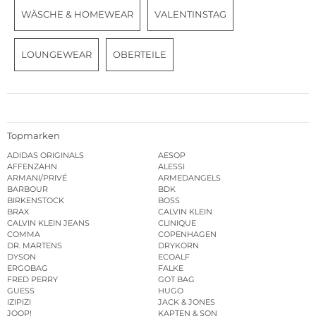
WÄSCHE & HOMEWEAR
VALENTINSTAG
LOUNGEWEAR
OBERTEILE
Topmarken
ADIDAS ORIGINALS
AESOP
AFFENZAHN
ALESSI
ARMANI/PRIVÉ
ARMEDANGELS
BARBOUR
BDK
BIRKENSTOCK
BOSS
BRAX
CALVIN KLEIN
CALVIN KLEIN JEANS
CLINIQUE
COMMA
COPENHAGEN
DR. MARTENS
DRYKORN
DYSON
ECOALF
ERGOBAG
FALKE
FRED PERRY
GOT BAG
GUESS
HUGO
IZIPIZI
JACK & JONES
JOOP!
KAPTEN & SON