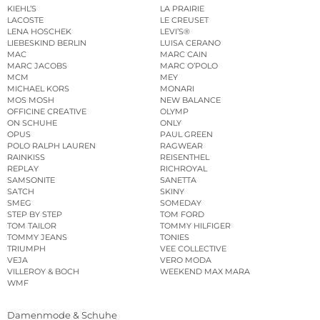
KIEHL’S
LA PRAIRIE
LACOSTE
LE CREUSET
LENA HOSCHEK
LEVI’S®
LIEBESKIND BERLIN
LUISA CERANO
MAC
MARC CAIN
MARC JACOBS
MARC O’POLO
MCM
MEY
MICHAEL KORS
MONARI
MOS MOSH
NEW BALANCE
OFFICINE CREATIVE
OLYMP
ON SCHUHE
ONLY
OPUS
PAUL GREEN
POLO RALPH LAUREN
RAGWEAR
RAINKISS
REISENTHEL
REPLAY
RICHROYAL
SAMSONITE
SANETTA
SATCH
SKINY
SMEG
SOMEDAY
STEP BY STEP
TOM FORD
TOM TAILOR
TOMMY HILFIGER
TOMMY JEANS
TONIES
TRIUMPH
VEE COLLECTIVE
VEJA
VERO MODA
VILLEROY & BOCH
WEEKEND MAX MARA
WMF
Damenmode & Schuhe