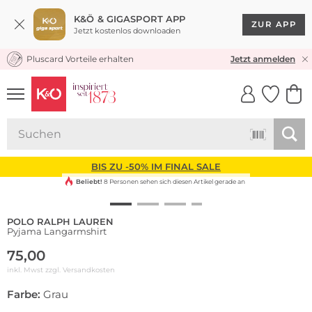
K&Ö & GIGASPORT APP
ZUR APP
Jetzt kostenlos downloaden
Pluscard Vorteile erhalten
KOSTENLOSER VERSAND* & RÜCKVERSAND
Jetzt anmelden
UNSERE APP
CLICK &
CLICK &
COLLECT
RESERVE
BIS ZU -50% IM FINAL SALE
Beliebt!
8 Personen sehen sich diesen Artikel gerade an
POLO RALPH LAUREN
Pyjama Langarmshirt
75,00
inkl. Mwst zzgl.
Versandkosten
Farbe:
Grau