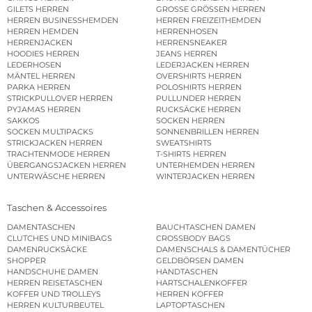
GILETS HERREN
GROSSE GRÖSSEN HERREN
HERREN BUSINESSHEMDEN
HERREN FREIZEITHEMDEN
HERREN HEMDEN
HERRENHOSEN
HERRENJACKEN
HERRENSNEAKER
HOODIES HERREN
JEANS HERREN
LEDERHOSEN
LEDERJACKEN HERREN
MÄNTEL HERREN
OVERSHIRTS HERREN
PARKA HERREN
POLOSHIRTS HERREN
STRICKPULLOVER HERREN
PULLUNDER HERREN
PYJAMAS HERREN
RUCKSÄCKE HERREN
SAKKOS
SOCKEN HERREN
SOCKEN MULTIPACKS
SONNENBRILLEN HERREN
STRICKJACKEN HERREN
SWEATSHIRTS
TRACHTENMODE HERREN
T-SHIRTS HERREN
ÜBERGANGSJACKEN HERREN
UNTERHEMDEN HERREN
UNTERWÄSCHE HERREN
WINTERJACKEN HERREN
Taschen & Accessoires
DAMENTASCHEN
BAUCHTASCHEN DAMEN
CLUTCHES UND MINIBAGS
CROSSBODY BAGS
DAMENRUCKSÄCKE
DAMENSCHALS & DAMENTÜCHER
SHOPPER
GELDBÖRSEN DAMEN
HANDSCHUHE DAMEN
HANDTASCHEN
HERREN REISETASCHEN
HARTSCHALENKOFFER
KOFFER UND TROLLEYS
HERREN KOFFER
HERREN KULTURBEUTEL
LAPTOPTASCHEN