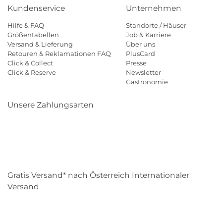
Kundenservice
Unternehmen
Hilfe & FAQ
Standorte / Häuser
Größentabellen
Job & Karriere
Versand & Lieferung
Über uns
Retouren & Reklamationen FAQ
PlusCard
Click & Collect
Presse
Click & Reserve
Newsletter
Gastronomie
Unsere Zahlungsarten
Klarna
Paypal
Mastercard
Visa
Diners
Eps
Shop
Applepay
Amazon
Gratis Versand* nach Österreich Internationaler
Versand