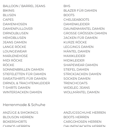
BALLOON / BARREL JEANS
BHS
BIKINIS
BLAZER FÜR DAMEN
BLUSEN
BOOTS
CAPES
CHELSEABOOTS
DAMENHOSEN
DAMENKLEIDER
DAMENPULLOVER
DAUNENMÄNTEL DAMEN
DIRNDLBLUSEN
GROSSE GRÖSSEN DAMEN
HEMDBLUSEN
JACKEN FÜR DAMEN
JEANS DAMEN
KURZE RÖCKE
LANGE RÖCKE
LEGGINGS DAMEN
LOUNGEWEAR
MÄNTEL DAMEN
MARLENEHOSE
MAXIKLEIDER
MIDI RÖCKE
MIDIKLEIDER
RÖCKE
SHAPEWEAR DAMEN
SONNENBRILLEN DAMEN
STIEFEL DAMEN
STIEFELETTEN FÜR DAMEN
STRICKJACKEN DAMEN
SWEATSHIRTS FÜR DAMEN
SOCKEN DAMEN
DIRNDL & TRACHTENKLEIDER
TRENCHCOATS
T-SHIRTS DAMEN
WIDELEG JEANS
WINTERJACKEN DAMEN
WOLLMÄNTEL DAMEN
Herrenmode & Schuhe
ANZÜGE & SMOKINGS
ANZUGSSCHUHE HERREN
BLOUSON HERREN
BOOTS HERREN
BOXERSHORTS
CARGOHOSEN HERREN
CHINOS HERREN
DAUNENJACKEN HERREN