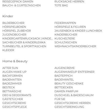
REISEGEPÄCK DAMEN
RUCKSÄCKE HERREN
BAUCH- & GÜRTELTASCHEN
TOTE BAG
Kinder
BILDERBÜCHER
FEDERMAPPEN
HÖRSPIELBOXEN
HÖRSPIELE & FIGUREN
HÖRSPIEL ZUBEHÖR
JAUSENBOX & KINDER LUNCHBOX
JUGENDBÜCHER
KINDERBÜCHER
KINDERGARTENRUCKSACK | KINDERGARTENBEUTEL
KUSCHELTIERE
SACHBÜCHER & KINDERLEXIKA
SCHULTASCHEN
TURNBEUTEL & SPORTTASCHEN
WEIHNACHTSKINDERBÜCHER
KLEIDER
Home & Beauty
AFTER SUN
AUGENCREME
AUGEN MAKE UP
AUGENMAKEUP ENTFERNER
BACKFORMEN
BADTEPPICH
BADEMATTEN
BADEMÄNTEL
BADEZIMMER
BEAUTY GESCHENKE
BESTECK
BETTDECKEN
BETTWÄSCHE
DAMEN PARFUM
DEO & DEODORANTS
DUSCHGEL & BADESCHAUM
GÄSTETÜCHER
FÜR SIE
GESICHTSCREME
GESICHTSCREME HERREN
GESICHTSPFLEGE
GESICHTSREINIGUNG