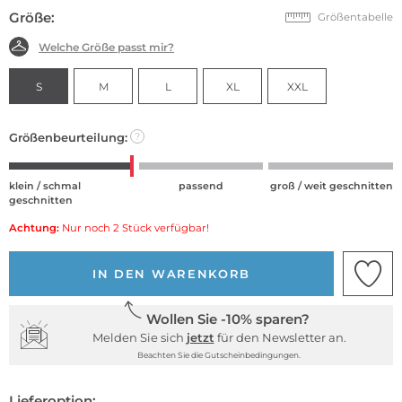
Größe:
Größentabelle
Welche Größe passt mir?
S
M
L
XL
XXL
Größenbeurteilung:
?
klein / schmal
passend
groß / weit geschnitten
geschnitten
Achtung:
Nur noch 2 Stück verfügbar!
IN DEN WARENKORB
Wollen Sie -10% sparen?
Melden Sie sich
jetzt
für den Newsletter an.
Beachten Sie die Gutscheinbedingungen.
Lieferoption: