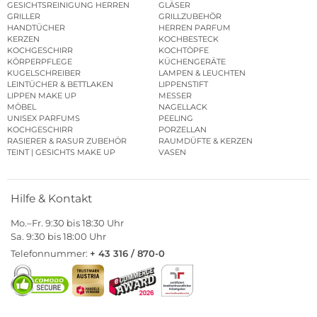
GESICHTSREINIGUNG HERREN
GLÄSER
GRILLER
GRILLZUBEHÖR
HANDTÜCHER
HERREN PARFUM
KERZEN
KOCHBESTECK
KOCHGESCHIRR
KOCHTÖPFE
KÖRPERPFLEGE
KÜCHENGERÄTE
KUGELSCHREIBER
LAMPEN & LEUCHTEN
LEINTÜCHER & BETTLAKEN
LIPPENSTIFT
LIPPEN MAKE UP
MESSER
MÖBEL
NAGELLACK
UNISEX PARFUMS
PEELING
KOCHGESCHIRR
PORZELLAN
RASIERER & RASUR ZUBEHÖR
RAUMDÜFTE & KERZEN
TEINT | GESICHTS MAKE UP
VASEN
Hilfe & Kontakt
Mo.–Fr. 9:30 bis 18:30 Uhr
Sa. 9:30 bis 18:00 Uhr
Telefonnummer:
+ 43 316 / 870-0